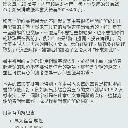
篇文章，20 萬字，內容和馬太福音一樣，也對應的分為28
章；如果排成紙本書大概要300～400頁。
和其他解經書籍最大的不同就是其中有很多經節的解經是出
自聖靈的引導，從未在其它的解經書中出現過的。特別是在
一些難解的經文處，什麼是｢不要把聖物給狗，也不要把你們
的珍珠丟在豬前｣； 例如什麼是｢將山挪開、投在海裡｣； 為
什麼主說人子再來的時候，要說 ｢屍首在哪裡、鷹就要在哪裡
聚集｣，這些解釋、讓讀者們讀過了之後大呼:"原來如此!"。
書中引用經文的部份用粗體字體標出，並標明出處，讓讀者
們清楚的知道那些部份是作者的話語，那些是聖經的經文，
並且可供有心的讀者更進一步的查証與追求。
本書的章節安排有些特別，在本書內文章的章數是按照聖經
書的章數而訂，例如解馬太福音第五章的文章就以5.1 5.2 這
樣來定；第二個數字就是在此章中文章篇數的次序，這樣方
便讀者對照聖經，或是找到對應的解經材料。
目前有的解經書
馬太福音 解經