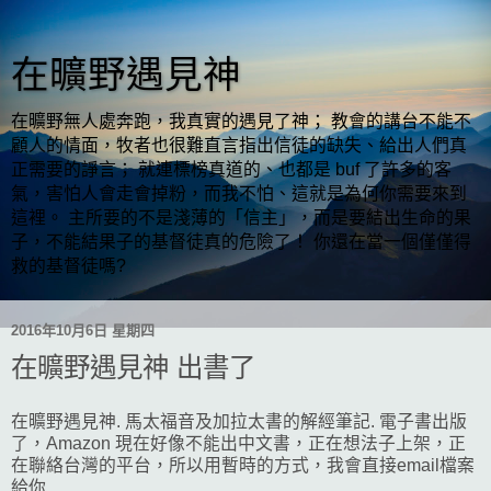
在曠野遇見神
在曠野無人處奔跑，我真實的遇見了神； 教會的講台不能不
顧人的情面，牧者也很難直言指出信徒的缺失、給出人們真
正需要的諍言； 就連標榜真道的、也都是 buf 了許多的客
氣，害怕人會走會掉粉，而我不怕、這就是為何你需要來到
這裡。 主所要的不是淺薄的「信主」，而是要結出生命的果
子，不能結果子的基督徒真的危險了！ 你還在當一個僅僅得
救的基督徒嗎?
2016年10月6日 星期四
在曠野遇見神 出書了
在曠野遇見神. 馬太福音及加拉太書的解經筆記. 電子書出版
了，Amazon 現在好像不能出中文書，正在想法子上架，正
在聯絡台灣的平台，所以用暫時的方式，我會直接email檔案
給你