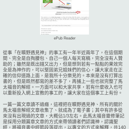
ePub Reader
從事「在曠野遇見神」的事工有一年半近兩年了，在這個期
間、完全是自掏腰包、自己一個人每天寫稿，完全沒有人贊
助的；雖然是既出錢又出力，但是想到若有一點點的果效完
全是為神作的，可以堅固弟兄姐妹們的信心，讓大家走在正
確的信仰道路上面，是我所十分樂見的。本來是沒有打算出
書的，但是既然都寫的差不多了，再捕上一些也就完整了馬
太福音的解經。一方面可以和大家共享，若有什麼收入也可
以重新投入網上宣教的事工的，讓大家在這個事工上有份。
一篇一篇文章讀不過癮，這裡把在曠野遇見神、所有的關於
馬太福音解經文章收集了、就成為了電子書；其中有許多從
來沒有出現過的文章，大概佔1/3左右。此馬太福音靈修筆記
是採用分題篇章文章的方式來帶領讀者們認識神，認識聖
經，將福音書中經節段落提出，以專文的方式來解釋，共140