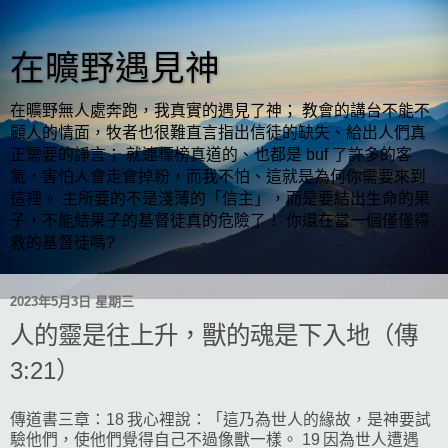
在曠野遇見神
在曠野無人處奔跑，我真實的遇見了神； 教會的講台不能不
顧人的情面，牧者也很難直言指出信徒的缺失、給出人們真
正需要的諍言； 就連標榜真道的、也都是 buf 了許多的客
氣，害怕人會走會掉粉，而我不怕、這就是為何你需要來到
這裡。 主所要的不是淺薄的「信主」，而是要結出生命的果
子，不能結果子的基督徒真的危險了！ 你還在當一個僅僅得
救的基督徒嗎?
2023年5月3日 星期三
人的靈是往上升，獸的魂是下入地（傳
3:21）
傳道書三章：18 我心裡說：「這乃為世人的緣故，是神要試
驗他們，使他們覺得自己不過像獸一樣。 19 因為世人遭遇