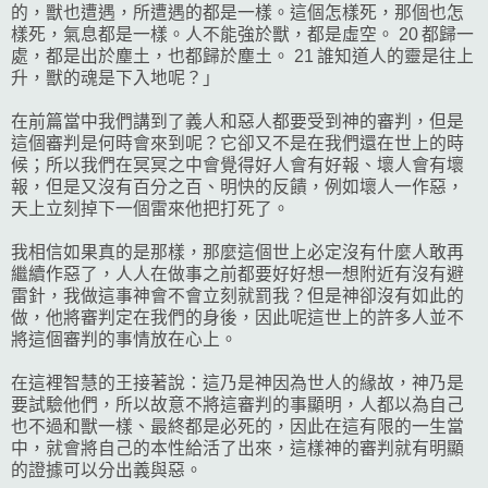
的，獸也遭遇，所遭遇的都是一樣。這個怎樣死，那個也怎
樣死，氣息都是一樣。人不能強於獸，都是虛空。 20 都歸一
處，都是出於塵土，也都歸於塵土。 21 誰知道人的靈是往上
升，獸的魂是下入地呢？」
在前篇當中我們講到了義人和惡人都要受到神的審判，但是
這個審判是何時會來到呢？它卻又不是在我們還在世上的時
候；所以我們在冥冥之中會覺得好人會有好報、壞人會有壞
報，但是又沒有百分之百、明快的反饋，例如壞人一作惡，
天上立刻掉下一個雷來他把打死了。
我相信如果真的是那樣，那麼這個世上必定沒有什麼人敢再
繼續作惡了，人人在做事之前都要好好想一想附近有沒有避
雷針，我做這事神會不會立刻就罰我？但是神卻沒有如此的
做，他將審判定在我們的身後，因此呢這世上的許多人並不
將這個審判的事情放在心上。
在這裡智慧的王接著說：這乃是神因為世人的緣故，神乃是
要試驗他們，所以故意不將這審判的事顯明，人都以為自己
也不過和獸一樣、最終都是必死的，因此在這有限的一生當
中，就會將自己的本性給活了出來，這樣神的審判就有明顯
的證據可以分出義與惡。