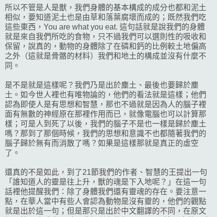
所以不管是人是獸，我們身體的基本構成的成分也都和泥土
相似，要知道泥土也是由草和落葉腐壞而成的；既然我們吃
這些東西，You are what you eat. 這句話就是說我們的身體
就是來自我們所吃的食物，只不過我們可以選則性的吸收和
保留，說真的，動物的身體除了在磷和鈣的比例較土地偏高
之外（這就是骨骼的材料）我們和地土的構成並沒有什麼不
同。
是不是就是這樣呢？我們乃是出於塵土、最後也要歸於塵
土。如今世人裡也有唯物論的，他們的看法就是這樣；他們
認為即使人是有思想和智慧，那也不過就是因為人的腦子裡
面有無數的神經原在那裡作用而已，就像電腦也可以計算那
樣；可是人到死了以後，我們的腦子不是也一樣是歸於塵土
嗎？那到了那個時候，我們的思想和意識不也都隨著我們的
腦子歸於無有而消散了嗎？如果是這樣那就是真正的虛空
了。
還真的不是如此，到了21節我們的作者、智慧的王提出一句
「誰知道人的靈是往上升，獸的魂是下入地呢？」在這一句
話裡他提醒我們：除了身體我們還有靈魂的存在。要注意一
點，在華人當中有些人會認為動物是沒有靈的，他們的觀點
就是出於這一句；但是那只是出於中文翻譯的不同，在原文