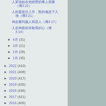
人莫強如在他經營的事上喜樂
（傳3:22）
人的靈是往上升，獸的魂是下入
地（傳3:21）
神必審判義人和惡人（傳3:17）
人在神面前存敬畏的心（傳
3:14）
►
4月
(31)
►
3月
(21)
►
2月
(28)
►
1月
(35)
►
2022
(410)
►
2021
(408)
►
2020
(417)
►
2019
(435)
►
2018
(436)
►
2017
(421)
►
2016
(405)