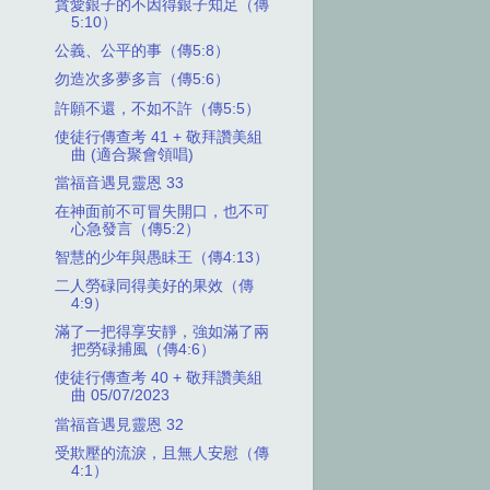
貪愛銀子的不因得銀子知足（傳
5:10）
公義、公平的事（傳5:8）
勿造次多夢多言（傳5:6）
許願不還，不如不許（傳5:5）
使徒行傳查考 41 + 敬拜讚美組
曲 (適合聚會領唱)
當福音遇見靈恩 33
在神面前不可冒失開口，也不可
心急發言（傳5:2）
智慧的少年與愚眛王（傳4:13）
二人勞碌同得美好的果效（傳
4:9）
滿了一把得享安靜，強如滿了兩
把勞碌捕風（傳4:6）
使徒行傳查考 40 + 敬拜讚美組
曲 05/07/2023
當福音遇見靈恩 32
受欺壓的流淚，且無人安慰（傳
4:1）