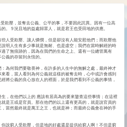
人受欺壓，並奪去公義、公平的事，不要因此詫異。因有一位高
的。 9 況且地的益處歸眾人，就是君王也受田地的供應。
有些人受欺壓、讓人憐憫，但是卻沒有人能安慰他們；而欺壓他
是說明人生有多少事就是無耐、也是虛空；我們在當時解經的時
事過了無痕跡的，因為在我們的生命之上、還有一位總管萬有
不公義的存留到永恆的。
們：為何我們要敬畏神，在許多的人生中的無解之處，最終神才
事來看，當人看到為何公義就這樣的被奪去時，心中或許會感到
已經將公義的良心放在人的裡面，於是我們看到不公義的事情，
發生，在他們以上的 應該有居高為的要來鑒查這些事情；在這裡
也就是王或是官員。那在他們的以上還有更高的，就是說官員的
王，當然最終就是萬王之王，也就是神；而最終公義會在神的手
：你說窮人受欺壓，但是地的好處還是提供給窮人啊！不但是窮