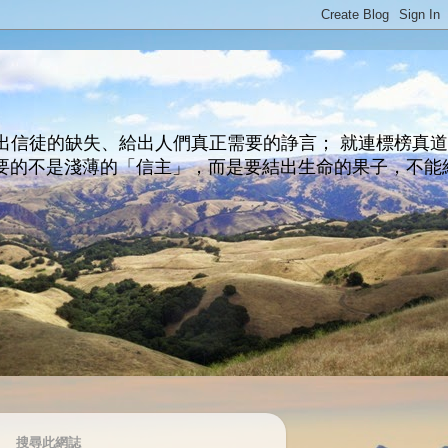
出信徒的缺失、給出人們真正需要的諍言； 就連標榜真
主所要的不是淺薄的「信主」，而是要結出生命的果子，不能
搜尋此網誌