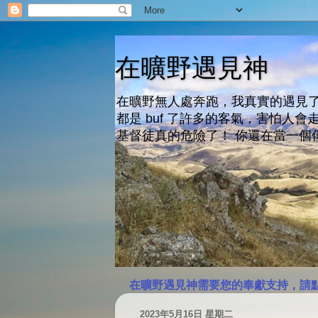
在曠野遇見神
在曠野無人處奔跑，我真實的遇見了
都是 buf 了許多的客氣，害怕
基督徒真的危險了！ 你還在當一個
在曠野遇見神需要您的奉獻支持，請
2023年5月16日 星期二