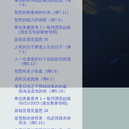
事情的終局強如事情的起頭（傳
7:8）
智慧和察看神的作為（傳7:11）
智慧的能力與侷限（傳7:5）
希伯來書查考 2 + 敬拜讚美組曲
(適合五旬節聚會領唱)
當福音遇見靈恩 35
人死的日子勝過人生的日子（傳
7:1）
人一生虛度的日子就如影兒經過
（傳6:12）
智慧有多少長處（傳6:8）
資財反成負擔（傳6:1）
享受日光之下勞碌得來的好處，
因為這是他的份（傳5:18）
希伯來書查考 1 + 敬拜讚美組曲
05/21/2023 (適合聚會領唱)
當福音遇見靈恩 34
從母胎赤身而來，也必照樣赤身
而去（傳5:15）