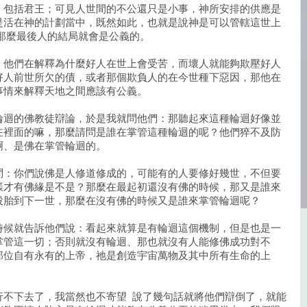
，包括君王；可見人世間的不公還只是小事，神所安排的供應是
是活在神的計劃當中，既然如此，也就是說神是可以管轄這世上
那麼最後人的結局就會是公義的。
，他們在解釋為什麼好人在世上會受苦，而壞人就能夠欺壓好人
好人前世所欠的債，或者那個欺負人的在今世種下惡因，那他在
事情來解釋天地之間應該有公義。
輪迴的佛教徒辯論，於是我就問他們：那聽起來這種輪迴好像並
在裡面的嘛，那麼請問是誰在掌管這種輪迴的呢？他們猝不及防
啊、是佛在掌管輪迴的。
問：你們說佛是人修道修成的，可能有的人要修好幾世，不但要
樣才有佛緣是不是？那麼在最起初還沒有佛的時候，那又是誰來
投胎到下一世，那麼在沒有佛的時候又是誰來掌管輪迴呢？
時候就告訴他們說：看起來就算是有輪迴這個機制，但是也是一
掌管這一切；否則就沒有輪迴、那也就沒有人能修佛成功對不
那位自有永有的上帝，祂是創造宇宙萬物及其中所有生命的上
行不下去了，我當然也不寄望 說了幾句話就將他們辯倒了，就能