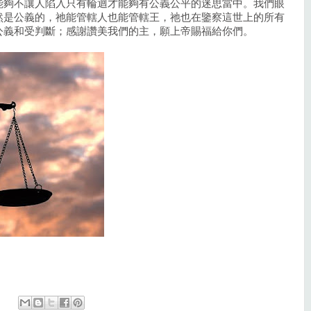
能夠不讓人陷入只有輪迴才能夠有公義公平的迷思當中。我們眼
然是公義的，祂能管轄人也能管轄王，祂也在鑒察這世上的所有
公義和受判斷；感謝讚美我們的主，願上帝賜福給你們。