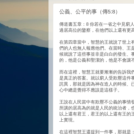
公義、公平的事（傳5:8）
傳道書五章：8 你若在一省之中見窮
過居高位的鑒察，在他們以上還有更高
在第四章當中，智慧的王就說了世上
們的人也無人報應他們。在當時、王
候就說了這些事並非是白白的發生、
的，他是公義和聖潔的，他是不會讓
而在這裡，智慧王就要漸漸的告訴我
是真正的答案。就以窮人受欺壓這件
詫異，那就是因為神在造人的時候、
心中總是覺得不應該是這樣子。
王說在人民當中有欺壓不公義的事情
所講的居高為的就是人民的統治者，
以上還有君王，君王的以上還有王的
上實現。
在這裡智慧王還提到一件事，那就是