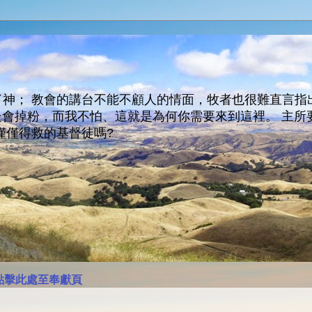
神； 教會的講台不能不顧人的情面，牧者也很難直言指
人會走會掉粉，而我不怕、這就是為何你需要來到這裡。 
僅僅得救的基督徒嗎?
點擊此處至奉獻頁