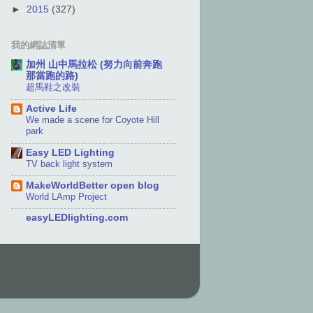
►
2015
(327)
我的網誌清單
加州 山中馬拉松 (努力向前奔跑
那當跑的路)
超馬鞋之改裝
Active Life
We made a scene for Coyote Hill
park
Easy LED Lighting
TV back light system
MakeWorldBetter open blog
World LAmp Project
easyLEDlighting.com