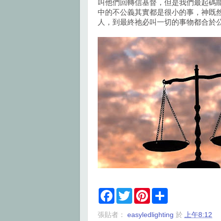
叫他們回轉信基督，但是我們最起碼
中的不公義其實都是很小的事，神既
人，到最終祂必叫一切的事物都合於
F
T
P
S
a
w
i
h
c
i
n
a
張貼者：
easyledlighting
於
上午8:12
e
t
t
r