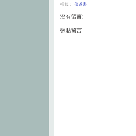
b
t
e
e
標籤：
傳道書
o
e
r
o
r
e
k
s
沒有留言:
t
張貼留言