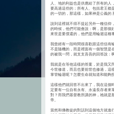
人、地的利益也是供應給了所有的人
要高過這些的；所有人、包括君王都
的一切的，那這樣，如果神是公義的 
說到這裡就不得不提起另外一種信仰
的時候，他們可能會說：啊，是那個
來世是要償還的，他們是用輪迴這種
我曾經有一段時間很喜歡跟這些信有
不是隨機的，而是裡面有一個智慧是
的被我一問，就支支吾吾的回答說：
我就是在等他這樣的答案，於是我又
今世修道，而且也要前世也修過，這
掌管輪迴呢？怎麼生命就知道和能夠
這樣他們就回答不出來了，我在這個
定要有一位自有永有、永遠長存者來
對？而我們基督教所講的神，祂就是
帝。
當然和佛教徒的對話到這個地方就進