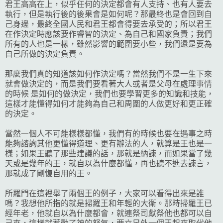
君王高高在上，似乎任何的決定都會有人支持、也有人要去
執行，但是執行後的後果會是如何呢？那最終也是會回到自
己身邊，最終全國人民和君王都會得要去承受的；所以君王
在作決定時應該要作睿智的決定、為自己和國家負責；我們
所有的人也是一樣，雖然影響的範圍要小些，我們還是要為
自己所做的決定負責。
那麼我們真的知道該如何作決定嗎？當然我們不是一生下來
就會做決定的，而是我們要看著大人或者是父母在處理事情
的時候 是如何的做決定，我們也要學習更多的知識和技能，
這樣才能懂得如何才能夠為自己和周圍的人做更好和更正確
的決定。
當然一個人不可能樣樣都懂，我們有的時候也要在遇事之時
能夠諮詢其他更懂得道理、更有辦法的人，就算是王也是一
樣；如果王聽了那些建議的話，那就是納諫，而如果當了幾
天或是幾年的王，就自以為什麼都懂，再也聽不進去諫言，
那就成了剛愎自用的王。
所羅門在這裡舉了兩個王的例子，大家可以看得出來是誰
嗎？我想他所指的就是掃羅王和年輕的大衛。那時掃羅王已
經年老，他就自以為什麼都會，就連祭司獻祭他也都可以自