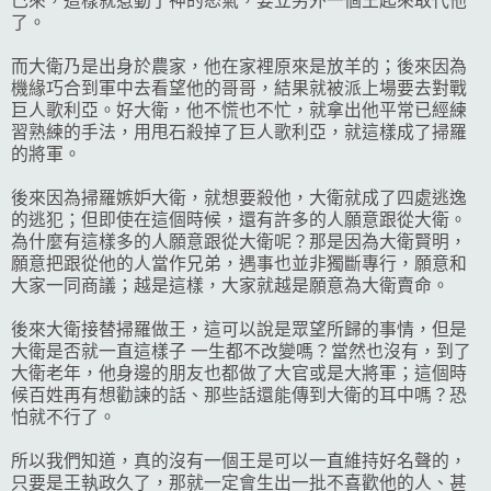
己來，這樣就惹動了神的怒氣，要立另外一個王起來取代他
了。
而大衛乃是出身於農家，他在家裡原來是放羊的；後來因為
機緣巧合到軍中去看望他的哥哥，結果就被派上場要去對戰
巨人歌利亞。好大衛，他不慌也不忙，就拿出他平常已經練
習熟練的手法，用甩石殺掉了巨人歌利亞，就這樣成了掃羅
的將軍。
後來因為掃羅嫉妒大衛，就想要殺他，大衛就成了四處逃逸
的逃犯；但即使在這個時候，還有許多的人願意跟從大衛。
為什麼有這樣多的人願意跟從大衛呢？那是因為大衛賢明，
願意把跟從他的人當作兄弟，遇事也並非獨斷專行，願意和
大家一同商議；越是這樣，大家就越是願意為大衛賣命。
後來大衛接替掃羅做王，這可以說是眾望所歸的事情，但是
大衛是否就一直這樣子 一生都不改變嗎？當然也沒有，到了
大衛老年，他身邊的朋友也都做了大官或是大將軍；這個時
候百姓再有想勸諫的話、那些話還能傳到大衛的耳中嗎？恐
怕就不行了。
所以我們知道，真的沒有一個王是可以一直維持好名聲的，
只要是王執政久了，那就一定會生出一批不喜歡他的人、甚