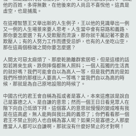
他的百姓，多得無數，在他後來的人尚且不喜悅他。這真是
虛空，也是捕風。
在這裡智慧王又舉出新的人生例子，王以他的見識舉出一例
又一例的人生場景來要人思考。人生當中會有惡路和義路、
那你要怎麼選？有人受欺壓而流淚，那你就千萬記著不要去
欺壓人；有的人努力工作而遭受忌妒，也有的人坐吃山空，
那在這兩個極端之間你要怎麼選？
人間太可惡太麻煩了、那麼乾脆離群索居吧，但是這樣的話
如若將來生病、跌倒摔傷都無人照料；一個人孤獨的生活真
的就好嗎？我們可能會自以為高人一等，但是我們真的是如
我們所想的那樣比人要高人一等嗎？當我們自以為高的時
候，那就是為自己原地設限的時候了。
中國古代的君王會自稱為孤或者是寡人，本來這應該是說自
己是寡德之人、是自謙的意思；然而一個王日日看見眾人在
階下向自己低頭下拜，這個寡人的意思就慢慢的變成唯有我
是在這高處，無人能夠與我比肩的義思了；你們看看那一個
君王不禁止別的人也自稱為寡人呢？如果只是寡德之人那麼
應當人人都可以自謙啊，那就沒有什麼好禁止的才對啊！