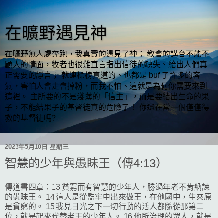
在曠野遇見神
在曠野無人處奔跑，我真實的遇見了神； 教會的講台不能不
顧人的情面，牧者也很難直言指出信徒的缺失、給出人們真
正需要的諍言； 就連標榜真道的、也都是 buf 了許多的客
氣，害怕人會走會掉粉，而我不怕、這就是為何你需要來到
這裡。 主所要的不是淺薄的「信主」，而是要結出生命的果
子，不能結果子的基督徒真的危險了！ 你還在當一個僅僅得
救的基督徒嗎?
2023年5月10日 星期三
智慧的少年與愚眛王（傳4:13）
傳道書四章：13 貧窮而有智慧的少年人，勝過年老不肯納諫
的愚昧王。 14 這人是從監牢中出來做王，在他國中，生來原
是貧窮的。 15 我見日光之下一切行動的活人都隨從那第二
位，就是起來代替老王的少年人。 16 他所治理的眾人，就是