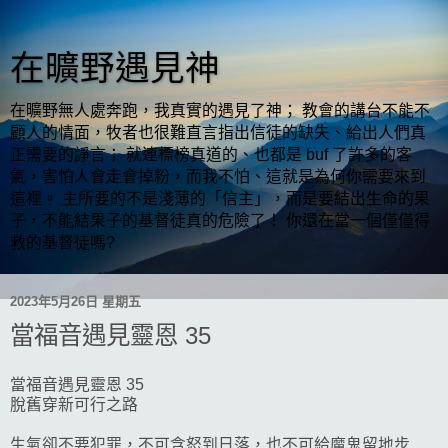
在曠野遇見神
在曠野無人處奔跑，我真實的遇見了神； 教會的講台不能不
顧人的情面，牧者也很難直言指出信徒的缺失、給出人們真
正需要的諍言； 就連標榜真道的、也都是 buf 了許多的客
氣，害怕人會走會掉粉，而我不怕、這就是為何你需要來到
這裡。 主所要的不是淺薄的「信主」，而是要結出生命的果
子，不能結果子的基督徒真的危險了！ 你還在當一個僅僅得
救的基督徒嗎?
2023年5月26日 星期五
當福音遇見靈恩 35
當福音遇見靈恩 35
脫舊穿新可行之路
生氣卻不要犯罪，不可含怒到日落，也不可給魔鬼留地步