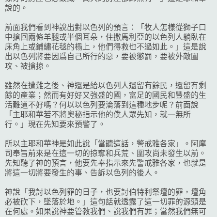
說的。
前面我們看到神說出對以色列的預言：「牧人怎樣從獅子口
中搶回兩條羊腿或半個耳朵，住撒馬利亞的以色列人躺臥在
床角上或鋪繡花毯的榻上，他們得救也不過如此。」這是說
出以色列將要因爲自己所行的惡，要被懲罰，要被外敵圍
攻、被搶掠。
雖然在遭難之後、神還是給以色列人還留有餘民，還留有剩
餘的產業；然而有好好又強盛的國，富足的國民和豐盛的生
活難道不好嗎？何以以色列要淪落到這種地步呢？前面說
「主耶和華若不將奧秘指示他的僕人眾先知，就一無所
行。」現在先知要來預警了。
所以主耶和華神是如此說「當聽這話，警戒雅各家」。阿摩
司奉旨前來是在這一切的掠奪和兵荒、圍攻尚未發生以前。
先知聽了神的預言，他要先奉指示來先警戒雅各家，也就是
將這一切將要發生的事、告訴以色列的後人。
神說「我討以色列罪的日子，也要討伯特利祭壇的罪，壇角
必被砍下，墜落於地。」這句話就透露了這一切罪的源頭是
在何處。如果說神要管教我們、說我們有罪；當然我們無可