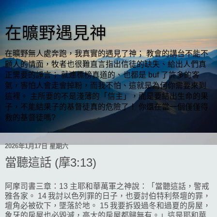
在曠野遇見神
在曠野無人處奔跑，我真實的遇見了神； 教會的講台不能不
顧人的情面，牧者也很難直言指出信徒的缺失、給出人們真
正需要的諍言； 就連標榜真道的、也都是 buf 了許多的客
氣，害怕人會走會掉粉，而我不怕、這就是為何你需要來到
這裡。 主所要的不是淺薄的「信主」，而是要結出生命的果
子，不能結果子的基督徒真的危險了！ 你還在當一個僅僅得
救的基督徒嗎?
2026年1月17日 星期六
當聽這話 (摩3:13)
阿摩司書三章：13 主耶和華萬軍之神說：「當聽這話，警戒
雅各家。 14 我討以色列罪的日子，也要討伯特利祭壇的罪，
壇角必被砍下，墜落於地。 15 我要拆毀過冬和過夏的房屋，
象牙的房屋也必毀滅，高大的房屋都歸無有。」這是耶和華