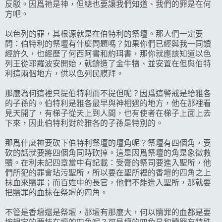
反駁。因爲祂是神，但總也要讓我們知道、我們的罪是在何
方吧。
以色列的罪，其根源就是在伯特利的祭壇。那人們一定要
問：伯特利的祭壇有什麼問題嗎？如果你們已經與我一同讀
經許久，也經歷了何西阿書和約珥書，那你就應該知道以色
列王從耶羅波安開始，就鑄造了金牛犢、並安置在但與伯特
利這兩個地方，供以色列民膜拜。
那麼為何這裡只提伯特利而不提但呢？因爲這警戒是給雅各
的子孫的。伯特利是雅各最早與神相遇的地方，他在那裡看
見天開了，有梯子從天上到人間，也有使者在梯子上面上去
下來，因此伯特利對於雅各的子孫是特別的。
那爲什麼神要砍下伯特利祭壇的壇角呢？祭壇有四個角，要
砍的話就要將四個角同時砍掉。這是因爲祭壇的角是象徵救
贖。在利未記四章當中有記載：受膏的祭司要進入聖所，他
們所犯的罪會玷污聖所，所以要在聖所裡的香壇的四角之上
抹血來贖罪；而百姓中的長官，他們不能進入聖所，那就要
把贖罪的血抹在祭壇的四角。
不管是香壇還是祭壇，那壇有那麼大，何以贖罪的血都是要