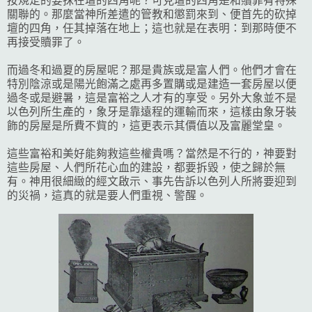
按規定的要抹在壇的四角呢？可見壇的四角是和贖罪有特殊
關聯的。那麼當神所差遣的管教和懲罰來到、便首先的砍掉
壇的四角，任其掉落在地上；這也就是在表明：到那時便不
再接受贖罪了。
而過冬和過夏的房屋呢？那是貴族或是富人們。他們才會在
特別陰涼或是陽光飽滿之處再多置購或是建造一套房屋以便
過冬或是避暑，這是富裕之人才有的享受。另外大象並不是
以色列所生產的，象牙是靠遠程的運輸而來，這樣由象牙裝
飾的房屋是所費不貲的，這更表示其價值以及富麗堂皇。
這些富裕和美好能夠救這些權貴嗎？當然是不行的，神要對
這些房屋、人們所花心血的建設，都要拆毀，使之歸於無
有。神用很細緻的經文啟示、事先告訴以色列人所將要迎到
的災禍，這真的就是要人們重視、警醒。