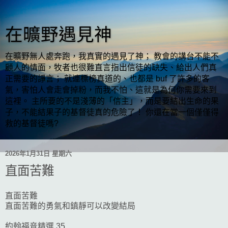
在曠野遇見神
在曠野無人處奔跑，我真實的遇見了神； 教會的講台不能不
顧人的情面，牧者也很難直言指出信徒的缺失、給出人們真
正需要的諍言； 就連標榜真道的、也都是 buf 了許多的客
氣，害怕人會走會掉粉，而我不怕、這就是為何你需要來到
這裡。 主所要的不是淺薄的「信主」，而是要結出生命的果
子，不能結果子的基督徒真的危險了！ 你還在當一個僅僅得
救的基督徒嗎?
2026年1月31日 星期六
直面苦難
直面苦難
直面苦難的勇氣和鎮靜可以改變結局
約翰福音精選 35