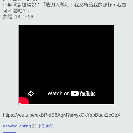
耶穌就對彼得說：「收刀入鞘吧！我父所給我的那杯，我豈
可不喝呢？」
約福 18: 1~26
https://youtu.be/ckBP-dS6AqM?si=yxCkYqbBuuk2cGqX
easyledlighting
於
下午4:01