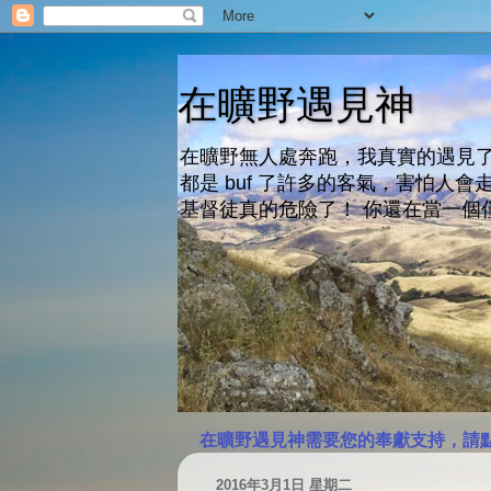
在曠野遇見神
在曠野無人處奔跑，我真實的遇見了
都是 buf 了許多的客氣，害怕
基督徒真的危險了！ 你還在當一個
在曠野遇見神需要您的奉獻支持，請
2016年3月1日 星期二