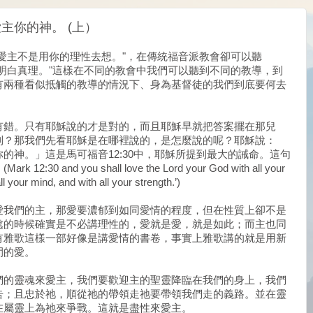
主你的神。 (上）
愛主不是用你的理性去想。"，在傳統福音派教會卻可以聽
明白真理。"這樣在不同的教會中我們可以聽到不同的教導，到
有兩種看似抵觸的教導的情況下、身為基督徒的我們到底要何去
有錯。只有耶穌說的才是對的，而且耶穌早就把答案擺在那兒
到？那我們先看耶穌是在哪裡說的，是怎麼說的呢？耶穌說：
的神。」這是馬可福音12:30中，耶穌所提到最大的誡命。這句
nd you shall love the Lord your God with all your
ll your mind, and with all your strength.’)
愛我們的主，那愛要濃郁到如同愛情的程度，但在性質上卻不是
處的時候確實是不必講理性的，愛就是愛，就是如此；而主也同
有雅歌這樣一部好像是講愛情的書卷，事實上雅歌講的就是用新
間的愛。
們的靈魂來愛主，我們要歡迎主的聖靈降臨在我們的身上，我們
告；且忠於祂，順從祂的帶領走祂要帶領我們走的義路。並在靈
在屬靈上為祂來爭戰。這就是盡性來愛主。