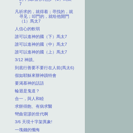
7
凡祈求的，就得着；寻找的，就
寻见；叩門的，就给他開門
（1）馬太7
人信心的軟弱
誰可以進神的國（下）馬太7
誰可以進神的國（中）馬太7
誰可以進神的國（上）馬太7
3/12 神蹟。
到底行善要不要行在人前(馬太6)
假如耶穌來辦神蹟特會
要渴慕神的話語
輪迴是鬼道？
合一，與人和睦
求餅得飽、有病求醫
彎曲背謬的世代啊
3/6 天現十字架異象!
一塊錢的懺悔