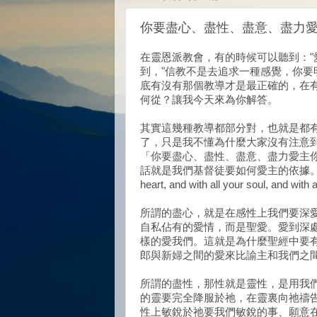
你要盡心、盡性、盡意、盡力愛
在靈恩派教會，有的時候可以聽到："
到，"信教不是去追求一種感覺，你要
底有沒有那個教導才是最正確的，在
何從？讓我今天來為你解答。
其實這幾種教導都部分對，也就是都
了，只是我不懂為什麼大家沒有注意
「你要盡心、盡性、盡意、盡力愛主你
話就是我們基督徒要如何愛主的依據。(Mark 12:30 a
heart, and with all your soul, and with a
所謂的盡心，就是在感性上我們要深
自私佔有的愛情，而是聖愛。愛到深
樣的愛我們。這就是為什麼聖經中要
郎與新婦之間的愛來比諭主和我們之
所謂的盡性，那性就是靈性，是用我
的靈要完全降服於祂，在靈裏向祂禱
性上敏銳於祂要我們敏銳的事、願意