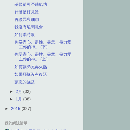
基督徒可否練氣功
什麼是好見證
再談罪與綑綁
我沒有離開教會
如何唱詩歌
你要盡心、盡性、盡意、盡力愛
主你的神。 (下）
你要盡心、盡性、盡意、盡力愛
主你的神。 (上）
如何讓弟兄再火熱
如果耶穌沒有復活
蒙恩的強盜
►
2月
(32)
►
1月
(38)
►
2015
(327)
我的網誌清單