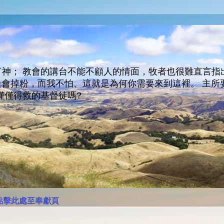
神； 教會的講台不能不顧人的情面，牧者也很難直言指
人會走會掉粉，而我不怕、這就是為何你需要來到這裡。 
僅僅得救的基督徒嗎?
點擊此處至奉獻頁