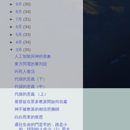
►
9月
(30)
►
8月
(34)
►
7月
(31)
►
6月
(34)
►
5月
(33)
►
4月
(34)
▼
3月
(35)
人工智能與神的形象
東方閃電的審判說
叫死人復活
代禱的意義（下）
代禱的意義（中）
代禱的意義 （上）
基督徒在眾多教派間如何自處
神不被教派的相信所捆綁
白白而來的救恩
通往生命的門是窄的，路是小
的，找到的人也少（2）馬太