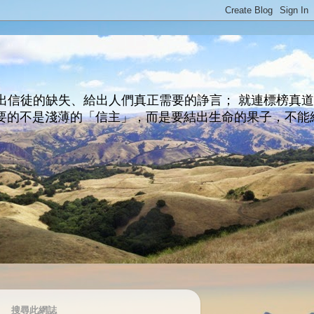
出信徒的缺失、給出人們真正需要的諍言； 就連標榜真
主所要的不是淺薄的「信主」，而是要結出生命的果子，不能
搜尋此網誌