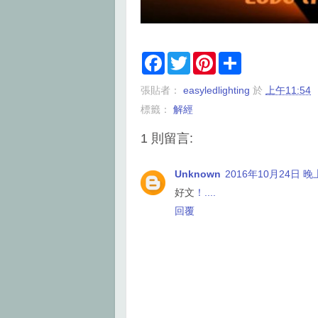
F
T
P
S
a
w
i
h
c
i
n
a
張貼者：
easyledlighting
於
上午11:54
e
t
t
r
b
t
e
e
標籤：
解經
o
e
r
o
r
e
k
s
1 則留言:
t
Unknown
2016年10月24日 晚上
好文
！
.
.
.
.
回覆