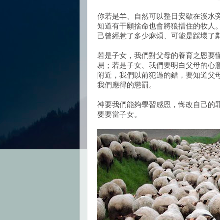
你若是羊、自然可以整日安歇在溪水
知道有干願捨命也會將狼擋住的牧人
己曾經惹了多少麻煩、可能是踩壞了
若是子女，我們對父母的養育之恩要
易；若是子女、我們要明白父母的心
附近，我們以前犯過的錯，要知道父
我們應得的懲罰。
神要我們能夠學習感恩，悔改自己的
要要當子女。