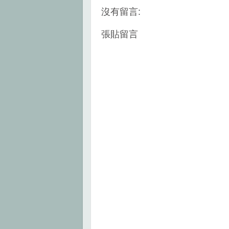
o
e
r
沒有留言:
o
r
e
k
s
t
張貼留言