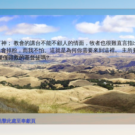
神； 教會的講台不能不顧人的情面，牧者也很難直言指
人會走會掉粉，而我不怕、這就是為何你需要來到這裡。 
僅僅得救的基督徒嗎?
點擊此處至奉獻頁