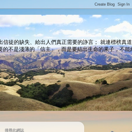
出信徒的缺失、給出人們真正需要的諍言； 就連標榜真
主所要的不是淺薄的「信主」，而是要結出生命的果子，不能
搜尋此網誌