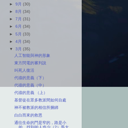
►
9月
(30)
►
8月
(34)
►
7月
(31)
►
6月
(34)
►
5月
(33)
►
4月
(34)
▼
3月
(35)
人工智能與神的形象
東方閃電的審判說
叫死人復活
代禱的意義（下）
代禱的意義（中）
代禱的意義 （上）
基督徒在眾多教派間如何自處
神不被教派的相信所捆綁
白白而來的救恩
通往生命的門是窄的，路是小
的，找到的人也少（2）馬太