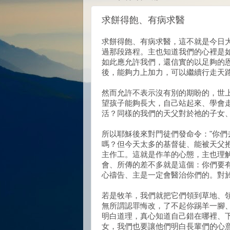
求餅得飽、有病求醫
求餅得飽、有病求醫，這不就是今日
過那段路程。主也知道我們的心裡是
如此應允許我們，還信實的以足夠的
後，能夠力上加力，可以繼續行走天
然而允許不表示沒有別的期盼的，世
望孩子能夠長大，自己站起來、學會
活？同樣的我們的天父對於祂的子女
所以耶穌後來對門徒們發命令："你們
嗎？但今天太多的基督徒、能被天父
主作工。這就是作羊的心態，主也理
會、所傳的差不多就是這個：你們要
心禱告、主是一定會醫治你們的。對
若是牧羊，我們就把它們領到草地、
無所謂認罪悔改，了不起你踢羊一腳
明白道理，真心知道自己錯在哪裡、
女，我們也要讓他們明白長輩們的心