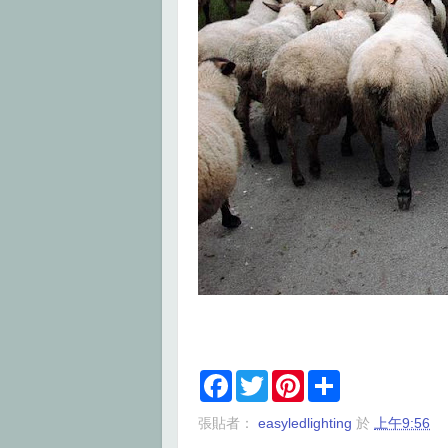
F
T
P
S
a
w
i
h
c
i
n
a
張貼者：
easyledlighting
於
上午9:56
e
t
t
r
b
t
e
e