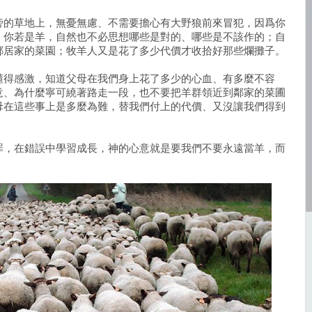
旁的草地上，無憂無慮、不需要擔心有大野狼前來冒犯，因爲你
。你若是羊，自然也不必思想哪些是對的、哪些是不該作的；自
鄰居家的菜園；牧羊人又是花了多少代價才收拾好那些爛攤子。
懂得感激，知道父母在我們身上花了多少的心血、有多麼不容
意、為什麼寧可繞著路走一段，也不要把羊群領近到鄰家的菜圃
母在這些事上是多麼為難，替我們付上的代價、又沒讓我們得到
罪，在錯誤中學習成長，神的心意就是要我們不要永遠當羊，而