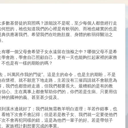
大多數基督徒的寫照嗎？誰能說不是呢，至少每個人都曾經行走
如何想的，祂也知道我們的心裡是有軟弱的。而祂也確實的也是
恩典供應著我們。希望我們在吃飽肚腹、身體的軟弱得醫治之
路。
上有哪一個父母會希望子女永遠留在強褓之中？哪個父母不是希
走學會跑，學會自己照顧自己，更有一天也能夠扛起家裡的家務
、不也是有一樣的期盼的嗎？
去，叫萬民作我的門徒"。這是主的命令，也是主的期盼，不是
抱在懷裡、就不願意下地走路，主若沒有三催四請就不會願意為
解，我們也都曾經走過，但我們都要長大。最糟糕的是有的教
有信心、主在萬事上都會幫助你們的，你們若是生病、只要用信
於神的國神的義、甚至甚少提及。
領到溪水邊就好了；我們就無需教羊明白道理；羊若作錯事，也
、看牠下次會不會記得；但是若是教子女、我們就一定要使他們
下次不會再犯同樣的錯，這是為他們一輩子的好。若是帶領子
意、家族裡計劃想要完成的事業。