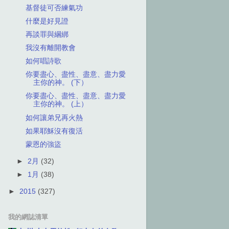
基督徒可否練氣功
什麼是好見證
再談罪與綑綁
我沒有離開教會
如何唱詩歌
你要盡心、盡性、盡意、盡力愛
主你的神。 (下）
你要盡心、盡性、盡意、盡力愛
主你的神。 (上）
如何讓弟兄再火熱
如果耶穌沒有復活
蒙恩的強盜
►
2月
(32)
►
1月
(38)
►
2015
(327)
我的網誌清單