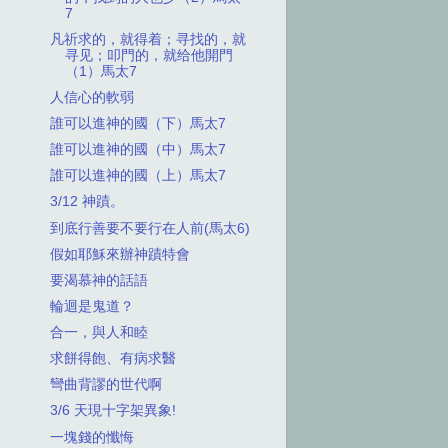
7
凡祈求的，就得着；寻找的，就
寻见；叩門的，就给他開門
（1）馬太7
人信心的軟弱
誰可以進神的國（下）馬太7
誰可以進神的國（中）馬太7
誰可以進神的國（上）馬太7
3/12 神蹟。
到底行善要不要行在人前(馬太6)
假如耶穌來辦神蹟特會
要渴慕神的話語
輪迴是鬼道？
合一，與人和睦
求餅得飽、有病求醫
彎曲背謬的世代啊
3/6 天現十字架異象!
一塊錢的懺悔