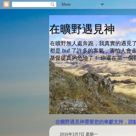
在曠野遇見神
在曠野無人處奔跑，我真實的遇見了
都是 buf 了許多的客氣，害怕
基督徒真的危險了！ 你還在當一個
在曠野遇見神需要您的奉獻支持，請
2016年3月7日 星期一