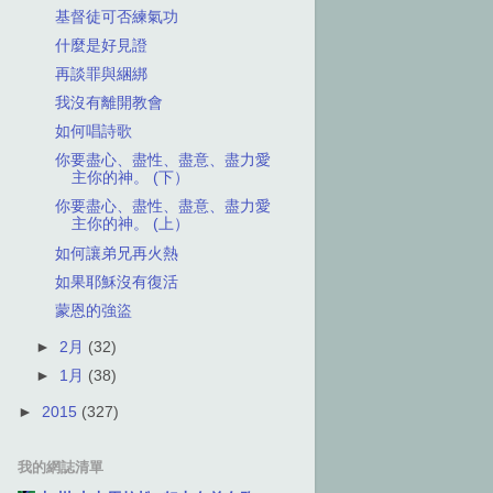
基督徒可否練氣功
什麼是好見證
再談罪與綑綁
我沒有離開教會
如何唱詩歌
你要盡心、盡性、盡意、盡力愛
主你的神。 (下）
你要盡心、盡性、盡意、盡力愛
主你的神。 (上）
如何讓弟兄再火熱
如果耶穌沒有復活
蒙恩的強盜
►
2月
(32)
►
1月
(38)
►
2015
(327)
我的網誌清單