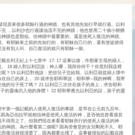
發現原來很多耶穌行過的神蹟、也有其他先知行早就行過。以利
不完 ，以利沙也行過讓油流不完的神蹟；他也曾用二十個小餅餵
的神蹟也是類似。但神蹟中最重要的、還是使死人復活的神蹟。
蹟。有耶穌來之前的先知行的，有耶穌自己行的，還有使徒彼得
是沒有別人叫、自己復活的就只有耶穌一個。
在列王紀上十七章中 17: 17 這事以後，作那家主母的婦人，
。 18 婦人對以利亞說：神人哪，我與你何干？你竟到我這裡
呢？19 以利亞對他說：把你兒子交給我。以利亞就從婦人懷中
在自己的床上， 20 就求告耶和華說：耶和華─我的神啊，我寄
他的兒子死了嗎？ 21 以利亞三次伏在孩子的身上，求告耶和
子的靈魂仍入他的身體！ 22 耶和華應允以利亞的話，孩子的靈
經中第一個記載的人使死人復活的事蹟，是早在公元前九百年。
 因為亞伯拉罕就相信神是使死人復活的神，是否他也曾看過其
就不得而之了。但我們現在來看看耶穌所行的使死人復活的神
的神蹟。為什麼看第二個呢? 因為管會堂的女兒剛死不久、耶
死而復活就很清楚了，因為都要出殯了。這事被很短的記載在路