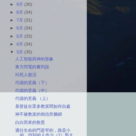
►
9月
(30)
►
8月
(34)
►
7月
(31)
►
6月
(34)
►
5月
(33)
►
4月
(34)
▼
3月
(35)
人工智能與神的形象
東方閃電的審判說
叫死人復活
代禱的意義（下）
代禱的意義（中）
代禱的意義 （上）
基督徒在眾多教派間如何自處
神不被教派的相信所捆綁
白白而來的救恩
通往生命的門是窄的，路是小
的，找到的人也少（2）馬太