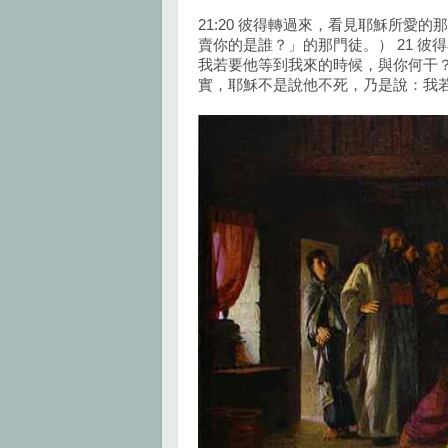
21:20 彼得轉過來，看見耶穌所
賣你的是誰？」的那門徒。） 21 彼
我若要他等到我來的時候，與你何干？
實，耶穌不是說他不死，乃是說：我