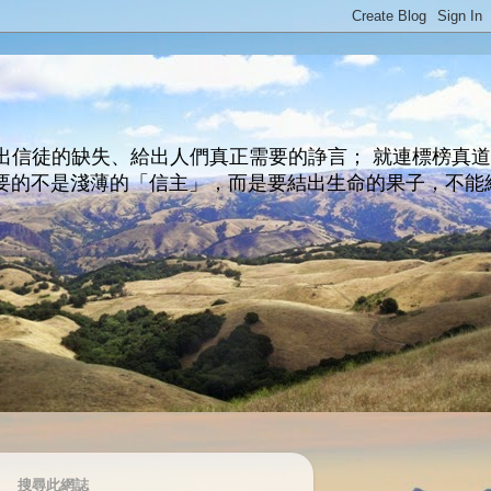
出信徒的缺失、給出人們真正需要的諍言； 就連標榜真
主所要的不是淺薄的「信主」，而是要結出生命的果子，不能
搜尋此網誌