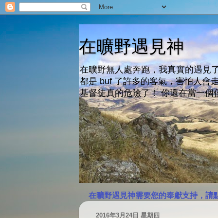
在曠野遇見神
在曠野無人處奔跑，我真實的遇見了
都是 buf 了許多的客氣，害怕
基督徒真的危險了！ 你還在當一個
在曠野遇見神需要您的奉獻支持，請
2016年3月24日 星期四