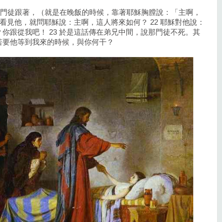
愛的那門徒跟著，（就是在晚飯的時候，靠著耶穌胸膛說：「主啊，
得看見他，就問耶穌說：主啊，這人將來如何？ 22 耶穌對他說：
你跟從我吧！ 23 於是這話傳在弟兄中間，說那門徒不死。其
若要他等到我來的時候，與你何干？