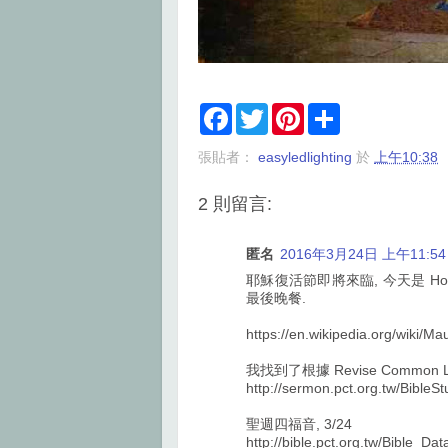
F
T
P
S
a
w
i
h
c
i
n
a
張貼者：
easyledlighting
於
上午10:38
e
t
t
r
b
t
e
e
o
e
r
2 則留言:
o
r
e
k
s
t
匿名
2016年3月24日 上午11:54
耶穌復活節即將來臨, 今天是 Hol
最後晚餐.
https://en.wikipedia.org/wiki/
我找到了根據 Revise Common 
http://sermon.pct.org.tw/BibleS
聖週四福音, 3/24
http://bible.pct.org.tw/Bible_