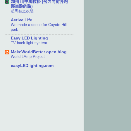
加州 山中馬拉松 (努力向前奔跑
那當跑的路)
超馬鞋之改裝
Active Life
We made a scene for Coyote Hill
park
Easy LED Lighting
TV back light system
MakeWorldBetter open blog
World LAmp Project
easyLEDlighting.com