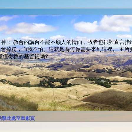
神； 教會的講台不能不顧人的情面，牧者也很難直言指
人會走會掉粉，而我不怕、這就是為何你需要來到這裡。 
僅僅得救的基督徒嗎?
點擊此處至奉獻頁