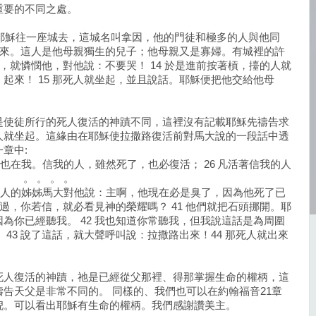
重要的不同之處。
），耶穌往一座城去，這城名叫拿因，他的門徒和極多的人與他同
擡出來。這人是他母親獨生的兒子；他母親又是寡婦。有城裡的許
婦，就憐憫他，對他說：不要哭！ 14 於是進前按著槓，擡的人就
起來！ 15 那死人就坐起，並且說話。耶穌便把他交給他母
是使徒所行的死人復活的神蹟不同，這裡沒有記載耶穌先禱告求
人就坐起。這緣由在耶穌使拉撒路復活前對馬大說的一段話中透
章中:
生命也在我。信我的人，雖然死了，也必復活； 26 凡活著信我的人
。 。 。 。
。那死人的姊姊馬大對他說：主啊，他現在必是臭了，因為他死了已
說過，你若信，就必看見神的榮耀嗎？ 41 他們就把石頭挪開。耶
為你已經聽我。 42 我也知道你常聽我，但我說這話是為周圍
43 說了這話，就大聲呼叫說：拉撒路出來！44 那死人就出來
死人復活的神蹟，祂是已經從父那裡、得那掌握生命的權柄，這
告天父是非常不同的。 同樣的、我們也可以在約翰福音21章
倪。可以看出耶穌有生命的權柄。我們感謝讚美主。