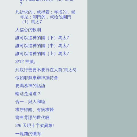
7
凡祈求的，就得着；寻找的，就
寻见；叩門的，就给他開門
（1）馬太7
人信心的軟弱
誰可以進神的國（下）馬太7
誰可以進神的國（中）馬太7
誰可以進神的國（上）馬太7
3/12 神蹟。
到底行善要不要行在人前(馬太6)
假如耶穌來辦神蹟特會
要渴慕神的話語
輪迴是鬼道？
合一，與人和睦
求餅得飽、有病求醫
彎曲背謬的世代啊
3/6 天現十字架異象!
一塊錢的懺悔