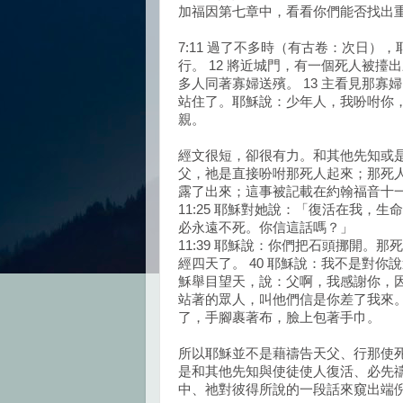
加福因第七章中，看看你們能否找出
7:11 過了不多時（有古卷：次日
行。 12 將近城門，有一個死人被
多人同著寡婦送殯。 13 主看見那寡
站住了。耶穌說：少年人，我吩咐你，
親。
經文很短，卻很有力。和其他先知或
父，祂是直接吩咐那死人起來；那死
露了出來；這事被記載在約翰福音十一
11:25 耶穌對她說：「復活在我，
必永遠不死。你信這話嗎？」 
11:39 耶穌說：你們把石頭挪開
經四天了。 40 耶穌說：我不是對你
穌舉目望天，說：父啊，我感謝你，因
站著的眾人，叫他們信是你差了我來。 
了，手腳裹著布，臉上包著手巾。
所以耶穌並不是藉禱告天父、行那使
是和其他先知與使徒使人復活、必先禱
中、祂對彼得所說的一段話來窺出端