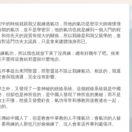
初中的時候就跟我父親練過氣功，而他的氣功是密宗大師南懷瑾
時期的氣功，並不是學密宗；他的氣功也就是練到一個入門的程
，和你先天的資質有很大的關係，所以我雖是和我父親學的，進
有對這門功夫太認真，只是拿來建體強身而已。
以練氣功，所以我也就放下來了沒再練；總有好幾年了吧。候來
並不覺得這會給邪靈留什麼地步。
這件事提出來問聖靈，而聖靈並不阻止我練氣功。相反的，我還
是會與我溝通，完全沒有影響。
學之外，又發現了一套神秘的經絡系統。這個經絡系統就是中國
秘，但卻也是神所造的，是中國人發現了神所造的奧秘，而不是
教士不懂，然後又發覺針灸，氣功等常和佛教與道教連在一起，
功的。
在傳給中國人了，但是教會中掌教的人不懂氣功；會氣功的人被
，要再練的人那也只好偷偷練了、沒人會拿這件事到處張洋。