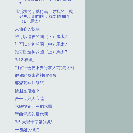
7
凡祈求的，就得着；寻找的，就
寻见；叩門的，就给他開門
（1）馬太7
人信心的軟弱
誰可以進神的國（下）馬太7
誰可以進神的國（中）馬太7
誰可以進神的國（上）馬太7
3/12 神蹟。
到底行善要不要行在人前(馬太6)
假如耶穌來辦神蹟特會
要渴慕神的話語
輪迴是鬼道？
合一，與人和睦
求餅得飽、有病求醫
彎曲背謬的世代啊
3/6 天現十字架異象!
一塊錢的懺悔