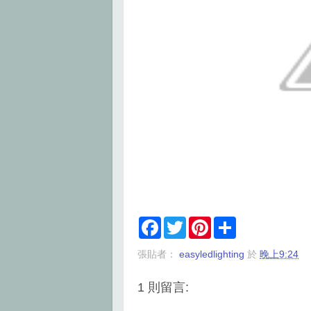
F
T
P
S
a
w
i
h
c
i
n
a
張貼者：
easyledlighting
於
晚上9:24
e
t
t
r
b
t
e
e
o
e
r
1 則留言:
o
r
e
k
s
t