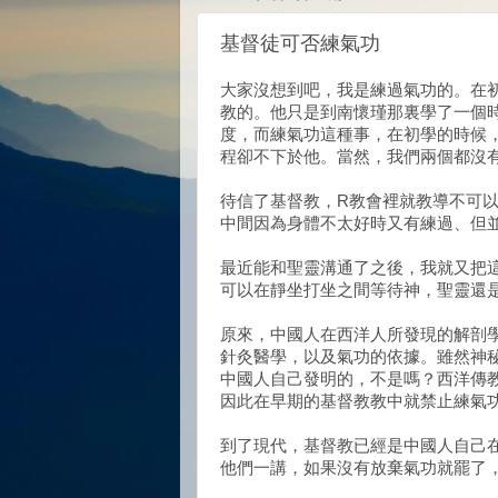
基督徒可否練氣功
大家沒想到吧，我是練過氣功的。在
教的。他只是到南懷瑾那裏學了一個
度，而練氣功這種事，在初學的時候
程卻不下於他。當然，我們兩個都沒
待信了基督教，R教會裡就教導不可
中間因為身體不太好時又有練過、但
最近能和聖靈溝通了之後，我就又把
可以在靜坐打坐之間等待神，聖靈還
原來，中國人在西洋人所發現的解剖
針灸醫學，以及氣功的依據。雖然神
中國人自己發明的，不是嗎？西洋傳
因此在早期的基督教教中就禁止練氣
到了現代，基督教已經是中國人自己
他們一講，如果沒有放棄氣功就罷了