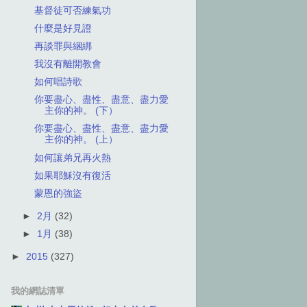
基督徒可否練氣功
什麼是好見證
再談罪與綑綁
我沒有離開教會
如何唱詩歌
你要盡心、盡性、盡意、盡力愛
主你的神。 (下）
你要盡心、盡性、盡意、盡力愛
主你的神。 (上）
如何讓弟兄再火熱
如果耶穌沒有復活
蒙恩的強盜
►
2月
(32)
►
1月
(38)
►
2015
(327)
我的網誌清單