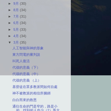
►
9月
(30)
►
8月
(34)
►
7月
(31)
►
6月
(34)
►
5月
(33)
►
4月
(34)
▼
3月
(35)
人工智能與神的形象
東方閃電的審判說
叫死人復活
代禱的意義（下）
代禱的意義（中）
代禱的意義 （上）
基督徒在眾多教派間如何自處
神不被教派的相信所捆綁
白白而來的救恩
通往生命的門是窄的，路是小
的，找到的人也少（2）馬太