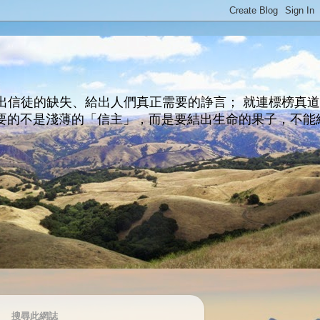
出信徒的缺失、給出人們真正需要的諍言； 就連標榜真
主所要的不是淺薄的「信主」，而是要結出生命的果子，不能
搜尋此網誌