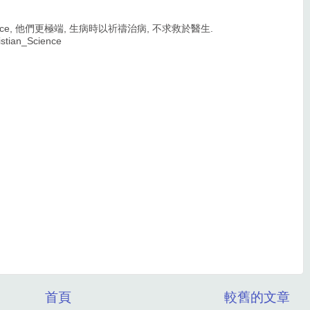
cience, 他們更極端, 生病時以祈禱治病, 不求救於醫生.
ristian_Science
首頁
較舊的文章