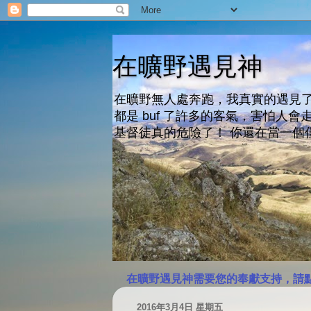
在曠野遇見神
在曠野無人處奔跑，我真實的遇見了
都是 buf 了許多的客氣，害怕
基督徒真的危險了！ 你還在當一個
在曠野遇見神需要您的奉獻支持，請
2016年3月4日 星期五