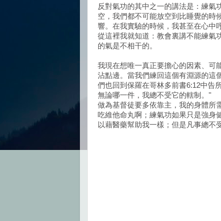
反對氣功的其中之一的講法是：練氣
空，我們都不可能放空到比睡覺的時
響。在我實驗的時候，我甚至在心中
從這裡我就知道：教會裏講不能練氣
的氣是不相干的。
我現在想唯一真正要擔心的因素、可
沾點邊。當我們練回這個有淵源的這
們也回到保羅在哥林多前書6:12中告
無論哪一件，我總不受它的轄制。"
做為基督徒要多依靠主，我的身體所
吃維他命丸啊；練氣功如果只是強身
以藉醫藥幫助我一樣；但是凡事總不