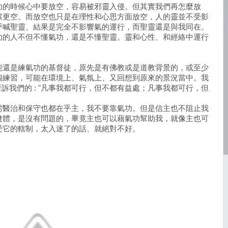
功的時候心中要放空，容易被邪靈入侵。但其實我們再怎麼放
候更空。而放空也只是在理性和心思方面放空，人的靈並不受影
呼喊聖靈、結果是完全不影響氣的運行，而聖靈還是與我同在。
功的人不但不懂氣功，還是不懂聖靈。靈和心性、和經絡中運行
能還是練氣功的基督徒，原先是有佛教或是道教背景的，或至少
個練習，可能在環境上、氣氛上、又回想到原來的景況當中。我
所訴我們的 : "凡事我都可行，但不都有益處；凡事我都可行，但
需醫治和保守也都在乎主，我不要靠氣功。但是信主也不阻止我
健體，是沒有問題的，畢竟主也可以藉氣功幫助我，就像主也可
受它的轄制，太入迷了的話、就絕對不好。