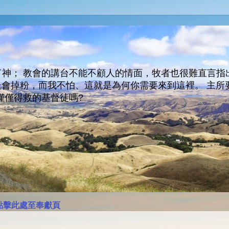
神； 教會的講台不能不顧人的情面，牧者也很難直言指
人會走會掉粉，而我不怕、這就是為何你需要來到這裡。 
僅僅得救的基督徒嗎?
點擊此處至奉獻頁