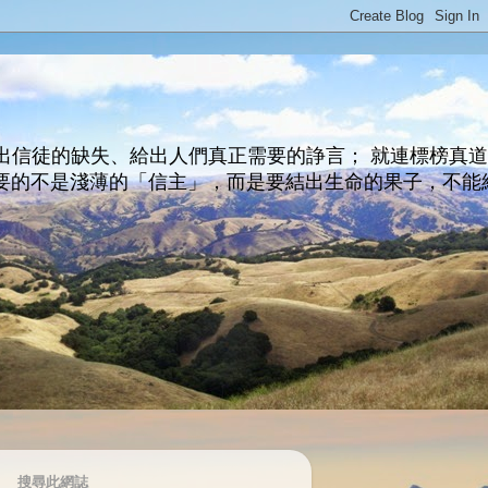
出信徒的缺失、給出人們真正需要的諍言； 就連標榜真
主所要的不是淺薄的「信主」，而是要結出生命的果子，不能
搜尋此網誌