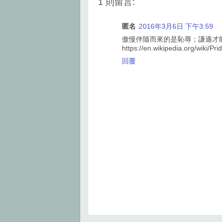
1 則留言:
o
r
e
k
s
t
匿名
2016年3月6日 下午3:59
傲慢伴隨而來的是恥辱；謙遜才
https://en.wikipedia.org/wiki/Pri
回覆