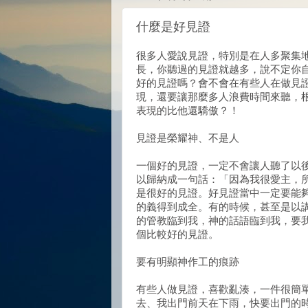
什麼是好見證
很多人愛說見證，特別是在人多聚集
長，你聽過的見證就越多，說不定你
好的見證嗎？會不會在有些人在做見
現，還要讓那麼多人浪費時間來聽，
表現的比他還驕傲？！
見證是榮耀神、不是人
一個好的見證，一定不會讓人聽了以
以歸納成一句話：「因為我很愛主，
是很好的見證。好見證當中一定要能
的義得到成全。有的時候，甚至是以
的管教臨到我，神的話語臨到我，要
個比較好的見證。
要有明顯神作工的痕跡
有些人做見證，喜歡亂湊，一件很簡
去、我出門前天在下雨，快要出門的