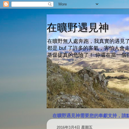
在曠野遇見神
在曠野無人處奔跑，我真實的遇見了
都是 buf 了許多的客氣，害怕
基督徒真的危險了！ 你還在當一個
在曠野遇見神需要您的奉獻支持，請
2016年3月4日 星期五