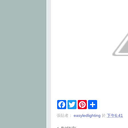
F
T
P
S
a
w
i
h
c
i
n
a
張貼者：
easyledlighting
於
下午6:41
e
t
t
r
b
t
e
e
o
e
r