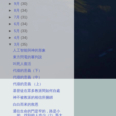
►
9月
(30)
►
8月
(34)
►
7月
(31)
►
6月
(34)
►
5月
(33)
►
4月
(34)
▼
3月
(35)
人工智能與神的形象
東方閃電的審判說
叫死人復活
代禱的意義（下）
代禱的意義（中）
代禱的意義 （上）
基督徒在眾多教派間如何自處
神不被教派的相信所捆綁
白白而來的救恩
通往生命的門是窄的，路是小
的，找到的人也少（2）馬太