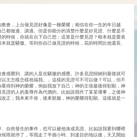
地教會，上台做見證好像是一種榮耀；相信在你一生的年日越
自己都做過、講過。但是你能分的清楚什麼是好見證、什麼是不
證的時候，你就在台下自己想：這算是什麼見證？根本就是愛表
根本就是驕傲。等到你自己做見證的時候，花的時間比他還長、
後會感覺到、講的人是在驕傲的感覺。許多見證歸納到最後就可
所以主怎樣怎樣祝福我。」這樣的見證可不可以做？可以，但不
夠看得到神的榮耀，例如我放下自己；神的主張最後得彰顯，神
講見證的人的羞辱作為代價的。比如說我作了某某壞事，之後神
我改正；我本來不肯，後來順服，神的榮耀得彰顯。這樣就是一
單、自然發生的事件，也可以被他湊成見證。比如說我要到哪裡
時候雨就停了，等我走了半個小時、到達目的地以後，天又開始