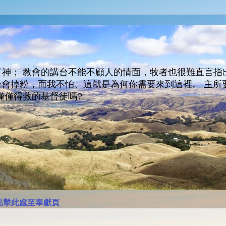
神； 教會的講台不能不顧人的情面，牧者也很難直言指
人會走會掉粉，而我不怕、這就是為何你需要來到這裡。 
僅僅得救的基督徒嗎?
點擊此處至奉獻頁