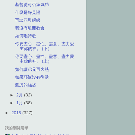
基督徒可否練氣功
什麼是好見證
再談罪與綑綁
我沒有離開教會
如何唱詩歌
你要盡心、盡性、盡意、盡力愛
主你的神。 (下）
你要盡心、盡性、盡意、盡力愛
主你的神。 (上）
如何讓弟兄再火熱
如果耶穌沒有復活
蒙恩的強盜
►
2月
(32)
►
1月
(38)
►
2015
(327)
我的網誌清單