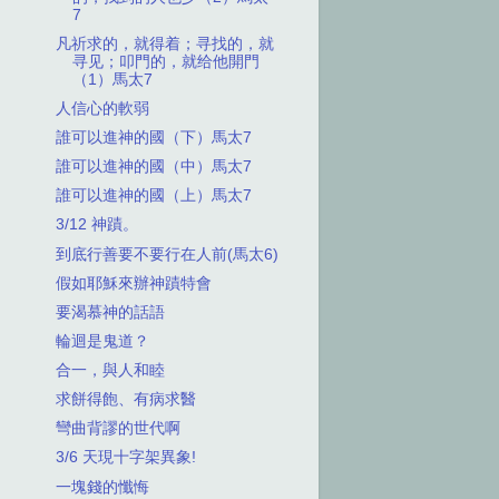
7
凡祈求的，就得着；寻找的，就
寻见；叩門的，就给他開門
（1）馬太7
人信心的軟弱
誰可以進神的國（下）馬太7
誰可以進神的國（中）馬太7
誰可以進神的國（上）馬太7
3/12 神蹟。
到底行善要不要行在人前(馬太6)
假如耶穌來辦神蹟特會
要渴慕神的話語
輪迴是鬼道？
合一，與人和睦
求餅得飽、有病求醫
彎曲背謬的世代啊
3/6 天現十字架異象!
一塊錢的懺悔