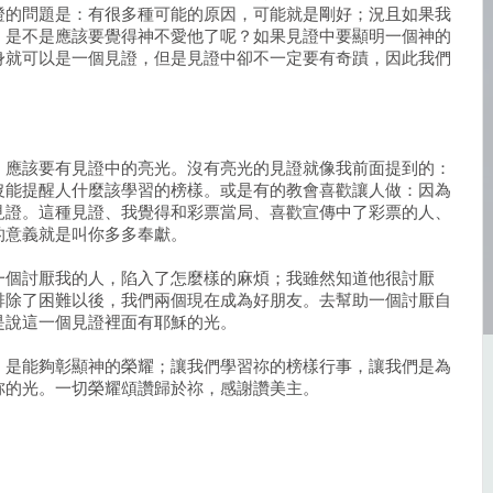
證的問題是：有很多種可能的原因，可能就是剛好；況且如果我
，是不是應該要覺得神不愛他了呢？如果見證中要顯明一個神的
身就可以是一個見證，但是見證中卻不一定要有奇蹟，因此我們
、應該要有見證中的亮光。沒有亮光的見證就像我前面提到的：
沒能提醒人什麼該學習的榜樣。或是有的教會喜歡讓人做：因為
見證。這種見證、我覺得和彩票當局、喜歡宣傳中了彩票的人、
的意義就是叫你多多奉獻。
一個討厭我的人，陷入了怎麼樣的麻煩；我雖然知道他很討厭
排除了困難以後，我們兩個現在成為好朋友。去幫助一個討厭自
是說這一個見證裡面有耶穌的光。
、是能夠彰顯神的榮耀；讓我們學習祢的榜樣行事，讓我們是為
祢的光。一切榮耀頌讚歸於祢，感謝讚美主。