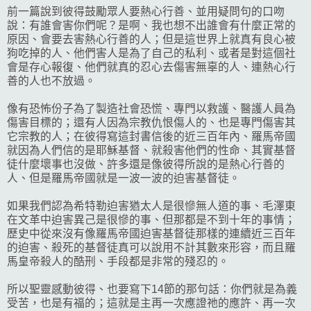
前一篇說到彼得鼓勵眾人要熱心行善、並用疑問句的口吻
說：有誰會害你們呢？是啊、我也想不出誰會有什麼正常的
原因、會要去害熱心行善的人；但是這世界上就真有良心被
狗吃掉的人、他們害人是為了自己的私利、或者是對這個社
會是存心報復、他們就真的忍心去傷害無辜的人、連熱心行
善的人也不放過。
像有恐怖份子為了製造社會恐慌、專門以救護、醫護人員為
傷害目標的；還有人因為宗教仇恨傷人的、也是專門傷害其
它宗教的人；在彼得寫這封書信後的近三百年內、羅馬帝國
就因為人們信的是耶穌基督、就殺害他們的性命、其實基督
徒什麼壞事也沒做、許多還是像彼得所說的是熱心行善的
人、但是羅馬帝國就是一波一波的迫害基督徒。
如果我們認為希特勒迫害猶太人是很慘無人道的事、毛澤東
在文革中迫害異己是很慘的事、但那都是不到十年的事情；
歷史中從來沒有像羅馬帝國迫害基督徒那樣的連續近三百年
的迫害、殺死的基督徒真可以說用不計其數來形容，而且羅
馬皇帝殺人的酷刑、手段都是非常的殘忍的。
所以聖靈感動彼得、也要寫下14節的那句話：你們就是為義
受苦，也是有福的；這就是主再一次應證祂的應許、再一次