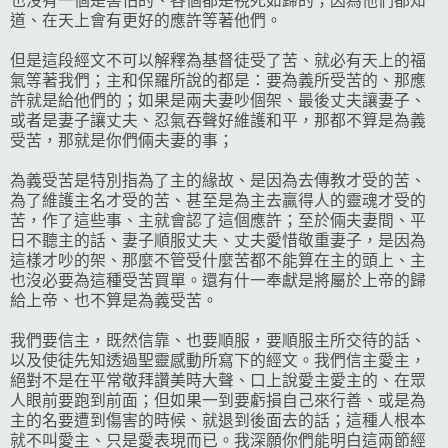
也沒有一個是害怕的、各個都是視死如歸的；因為他們都知
道、在天上會有更好的應許等著他們。
但是這段經文不可以解釋為基督徒受了苦、就必有天上的福
氣等著我們；主和保羅所說的都是：要為義所受苦的、那應
許就是給他們的；如果是兩夫妻吵個架、最後丈夫讓妻子、
或者是妻子讓丈夫、忍氣吞聲好維護和平，那都不算是為義
受苦，那就是你們倆夫妻的事；
為義受苦是特別指為了主的緣故、是因為去傳教才受的苦、
為了維護主名才受的苦、甚至是為主去贏得人的靈魂才受的
苦，作了這些事、主就會認了這個應許；至於倆夫妻間、平
日不聽主的話、妻子順服丈夫、丈夫愛惜敬重妻子，是因為
這樣才吵的架、那麼不管受什麼苦都不能算在主的頭上、主
也沒必要為這種受苦買單。還有什一奉獻是將屬於上帝的歸
給上帝、也不算是為義受苦。
我們要信主，既然信靠、也要順服，要順服主所交待的話、
以及使徒先知透過聖靈感動所寫下的經文。我們信主愛主，
絕對不是在平常敬拜讚美時大聲、口上說愛主愛主的、在眾
人眼前要跑到前面；但如果一到要虧損自己來行善、或是為
主的名要遭到傷害的時候、就退到後面去的話；這種人根本
就不叫愛主、只是愛表現而已。我深願你們能明白這兩節經