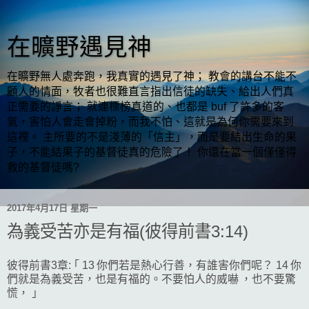
在曠野遇見神
在曠野無人處奔跑，我真實的遇見了神； 教會的講台不能不
顧人的情面，牧者也很難直言指出信徒的缺失、給出人們真
正需要的諍言； 就連標榜真道的、也都是 buf 了許多的客
氣，害怕人會走會掉粉，而我不怕、這就是為何你需要來到
這裡。 主所要的不是淺薄的「信主」，而是要結出生命的果
子，不能結果子的基督徒真的危險了！ 你還在當一個僅僅得
救的基督徒嗎?
2017年4月17日 星期一
為義受苦亦是有福(彼得前書3:14)
彼得前書3章: ｢ 13 你們若是熱心行善，有誰害你們呢？ 14 你
們就是為義受苦，也是有福的。不要怕人的威嚇 ，也不要驚
慌， ｣