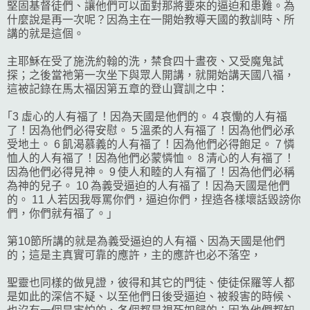
堅固基督徒們、讓他們可以面對那將要來的逼迫和患難。為
什麼說是再一次呢？因為主在一開始教導天國的教訓時、所
講的就是這個。
主耶穌在受了施洗約翰的洗，禁食四十晝夜、又受魔鬼試
探；之後當祂第一次坐下與眾人開講，就開始講天國八福，
這被記錄在馬太福因第五章的登山寶訓之中：
｢3 虛心的人有福了！因為天國是他們的。 4 哀慟的人有福
了！因為他們必得安慰。 5 溫柔的人有福了！因為他們必承
受地土。 6 飢渴慕義的人有福了！因為他們必得飽足。 7 憐
恤人的人有福了！因為他們必蒙憐恤。 8 清心的人有福了！
因為他們必得見神。 9 使人和睦的人有福了！因為他們必稱
為神的兒子。 10 為義受逼迫的人有福了！因為天國是他們
的。 11 人若因我辱罵你們，逼迫你們，捏造各樣壞話毀謗你
們，你們就有福了。｣
第10節所講的就是為義受逼迫的人有福、因為天國是他們
的；這是主真實可靠的應許，主的應許也必不落空，
聖靈也同樣的做見證，彼得和其它的門徒、使徒保羅等人都
是如此的深信不疑、以至他們日後受逼迫、被殺害的時候、