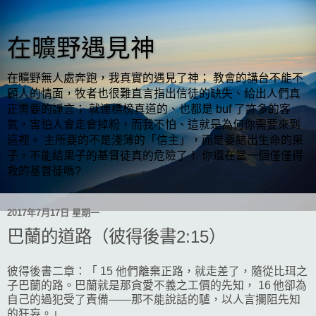
在曠野遇見神
在曠野無人處奔跑，我真實的遇見了神； 教會的講台不能不
顧人的情面，牧者也很難直言指出信徒的缺失、給出人們真
正需要的諍言； 就連標榜真道的、也都是 buf 了許多的客
氣，害怕人會走會掉粉，而我不怕、這就是為何你需要來到
這裡。 主所要的不是淺薄的「信主」，而是要結出生命的果
子，不能結果子的基督徒真的危險了！ 你還在當一個僅僅得
救的基督徒嗎?
2017年7月17日 星期一
巴蘭的道路（彼得後書2:15）
彼得後書二章：「 15 他們離棄正路，就走差了，隨從比珥之
子巴蘭的路。巴蘭就是那貪愛不義之工價的先知， 16 他卻為
自己的過犯受了責備——那不能說話的驢，以人言攔阻先知
的狂妄。」