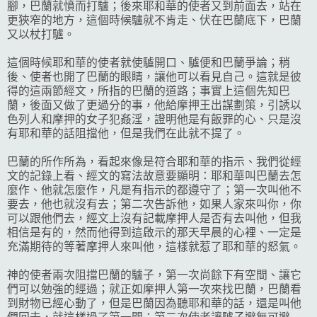
腳，巴蘭就憤而打驢；後來耶和華的使者又到前面去，站在
更狹窄的地方，這個時候驢就不肯走、伏在巴蘭底下，巴蘭
又以杖打驢。
這個時候耶和華的使者就使驢開口、驢便和巴蘭爭論；稍
後、使者也開了巴蘭的眼睛，讓他可以看見自己。這就是彼
得的這兩節經文，所指的巴蘭的道路；事實上這個先知巴
蘭，後面又做了更過分的事，他給摩押王出謀劃策，引誘以
色列人和摩押的女子犯姦淫，證明他是有飯罪的心、只是沒
有耶和華的話阻擋他，但是我們在此就不提了。
巴蘭的所作所為，看起來像是符合耶和華的指示、我們從經
文的記錄上看、經文的寫法故意要顯明：耶和華叫巴蘭去怎
麼作、他就怎麼作，凡是有指示的都遵守了；第一次叫他不
要去，他也就沒有去；第二次告訴他，如果人家來叫你，你
可以跟他們去，經文上沒有記載摩押人是否有去叫他，但我
相信是有的，然而他得到這啟示的那天早晨的心裡、一定是
充滿期待的等著摩押人來叫他，這樣就惹了耶和華的怒氣。
神的使者兩次阻擋巴蘭的驢子，第一次尚餘下有空間、讓它
們可以勉強的經過；就正如摩押人第一次來找巴蘭，巴蘭看
到財物已經心動了，但是巴蘭因為聽耶和華的話，還是叫他