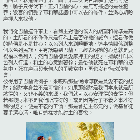
們回去，就這樣過了第一關；第二次使者讓驢子避無可避
免，驢子只得伏下，正如巴蘭的心、是無可逃避的是在犯
罪；歡喜的領受了耶和華話語中可以去的條件，並滿心期盼
摩押人來找他。
我們從巴蘭這件事上、看到主對他的僕人的期望和標準是高
的，主所看的不僅僅只是行為上是否守祂的誡命，還看你做
的時候是不是甘心；以色列人來到曠野地、這事情關係到整
個以色列民族，主有話臨到巴蘭，已經表明祂的心意就是要
祝福以色列人；然而巴蘭卻貪愛摩押王的錢財，還獻計叫以
色列人行淫，和主的心意對著幹；最後他就死在耶和華的怒
氣中，死在摩西與米甸人的爭戰當中，再也沒有悔改的機
會。
彼得用了巴蘭做例子，來曉喻那些假師傅就是貪愛不義的錢
財；錢財本身並不是可憎的，如果那錢財是我們本來就是所
該得的、又非不義的來源、我們就可以心安理得的去得；但
若那錢財本不是我們所該得的、或是因為行了不義之事才得
到的錢財、便是不義的工價，那是會惹主怒氣的；做基督徒
要手潔心清、唯有這樣才能討主的喜悅。