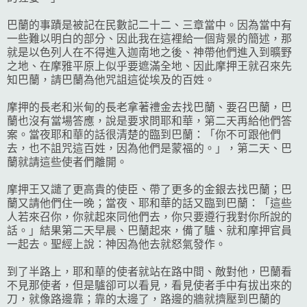
巴蘭的事蹟是被記在民數記二十二、三章當中。因為當中有
一些難以明白的部分、因此我在這裡給一個背景的簡述，那
就是以色列人在不得進入迦南地之後、神帶他們進入到曠野
之地、在摩雅平原上似乎要遮滿全地、因此摩押王就召來先
知巴蘭，請巴蘭為他咒詛這從埃及的百姓。
摩押的長老和米甸的長老拿著禮金去找巴蘭、要召巴蘭，巴
蘭也沒有當場答應，說是要求問耶和華，第二天再給他們答
案。當夜耶和華的話很清楚的臨到巴蘭：「你不可跟他們
去，也不詛咒這百姓，因為他們是蒙福的。」，第二天、巴
蘭就請這些使者們離開。
摩押王又譴了更高貴的使臣、帶了更多的金銀去找巴蘭；巴
蘭又請他們住一晚；當夜、耶和華的話又臨到巴蘭：「這些
人若來召你，你就起來同他們去，你只要遵行我對你所說的
話。」結果第二天早晨、巴蘭起來，備了驢、就和摩押官員
一起去。聖經上說：神因為他去就怒氣發作。
到了半路上，耶和華的使者就站在路中間、敵對他，巴蘭看
不見那使者，但是驢卻可以看見，看見使者手中有拔出來的
刀，就像路邊靠；靠的太邊了，路邊的牆就擠壓到巴蘭的