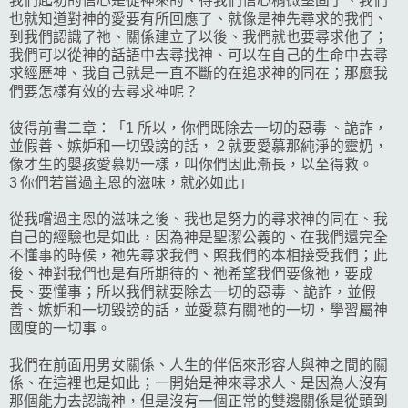
我們起初的信心是從神來的、待我們信心稍微堅固了、我們
也就知道對神的愛要有所回應了、就像是神先尋求的我們、
到我們認識了祂、關係建立了以後、我們就也要尋求他了；
我們可以從神的話語中去尋找神、可以在自己的生命中去尋
求經歷神、我自己就是一直不斷的在追求神的同在；那麼我
們要怎樣有效的去尋求神呢？
彼得前書二章：「1 所以，你們既除去一切的惡毒 、詭詐，
並假善、嫉妒和一切毀謗的話， 2 就要愛慕那純淨的靈奶，
像才生的嬰孩愛慕奶一樣，叫你們因此漸長，以至得救。
3 你們若嘗過主恩的滋味，就必如此」
從我嚐過主恩的滋味之後、我也是努力的尋求神的同在、我
自己的經驗也是如此，因為神是聖潔公義的、在我們還完全
不懂事的時候，祂先尋求我們、照我們的本相接受我們；此
後、神對我們也是有所期待的、祂希望我們要像祂，要成
長、要懂事；所以我們就要除去一切的惡毒 、詭詐，並假
善、嫉妒和一切毀謗的話，並愛慕有關祂的一切，學習屬神
國度的一切事。
我們在前面用男女關係、人生的伴侶來形容人與神之間的關
係、在這裡也是如此；一開始是神來尋求人、是因為人沒有
那個能力去認識神，但是沒有一個正常的雙邊關係是從頭到