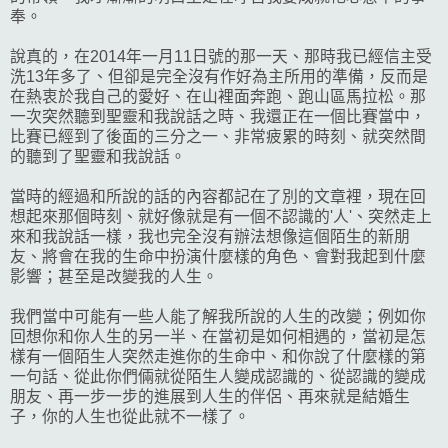
奉。
說真的，在2014年一月11日號的那一天、那時我已經信主受
洗13年多了、但卻是完全沒有作好為主所用的準備，反而是
在熱衷於我自己的愛好、在山裡面奔跑、跑山區馬拉松。那
一次突然聽到聖靈和我說話之時、我還正在一個比賽當中，
比賽已經到了後面的三分之一、非常疲累的時刻、就突然間
的聽到了聖靈和我說話。
當時的經過和所說的話的內容都記在了別的文章裡，現在回
想起來那個時刻、就好像就是有一個不認識的'人'、突然走上
來和我說話一樣，我也完全沒有辦法想像這個陌生的新朋
友、將會在我的生命中扮演什麼樣的角色、會對我起到什麼
影響；甚至是改變我的人生。
我們當中可能有一些人能了解我所說的人生的改變；例如你
回想你和你人生的另一半、在當初是如何相遇的，當初是怎
樣有一個陌生人突然走進你的生命中、和你說了什麼樣的第
一句話、從此你們倆就從陌生人變成認識的、從認識的變成
朋友、再一步一步的進展到人生的伴侶、再來就是結婚生
子，你的人生也從此就不一樣了。