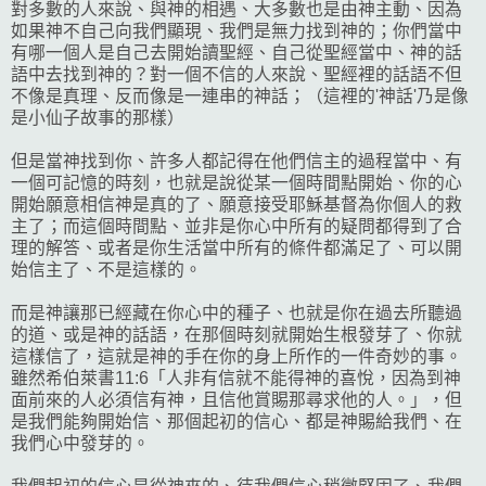
對多數的人來說、與神的相遇、大多數也是由神主動、因為
如果神不自己向我們顯現、我們是無力找到神的；你們當中
有哪一個人是自己去開始讀聖經、自己從聖經當中、神的話
語中去找到神的？對一個不信的人來說、聖經裡的話語不但
不像是真理、反而像是一連串的神話；（這裡的'神話'乃是像
是小仙子故事的那樣）
但是當神找到你、許多人都記得在他們信主的過程當中、有
一個可記憶的時刻，也就是說從某一個時間點開始、你的心
開始願意相信神是真的了、願意接受耶穌基督為你個人的救
主了；而這個時間點、並非是你心中所有的疑問都得到了合
理的解答、或者是你生活當中所有的條件都滿足了、可以開
始信主了、不是這樣的。
而是神讓那已經藏在你心中的種子、也就是你在過去所聽過
的道、或是神的話語，在那個時刻就開始生根發芽了、你就
這樣信了，這就是神的手在你的身上所作的一件奇妙的事。
雖然希伯萊書11:6「人非有信就不能得神的喜悅，因為到神
面前來的人必須信有神，且信他賞賜那尋求他的人。」，但
是我們能夠開始信、那個起初的信心、都是神賜給我們、在
我們心中發芽的。