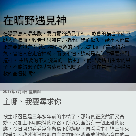
在曠野遇見神
在曠野無人處奔跑，我真實的遇見了神； 教會的講台不能不
顧人的情面，牧者也很難直言指出信徒的缺失、給出人們真
正需要的諍言； 就連標榜真道的、也都是 buf 了許多的客
氣，害怕人會走會掉粉，而我不怕、這就是為何你需要來到
這裡。 主所要的不是淺薄的「信主」，而是要結出生命的果
子，不能結果子的基督徒真的危險了！ 你還在當一個僅僅得
救的基督徒嗎?
2017年7月6日 星期四
主哪、我要尋求你
被主呼召已是三年多年前的事情了，那時真正突然而又奇
妙、又加上不明瞭神的呼召，所以完全沒有一個正確的反
應，今日回頭看看當年所寫下的經歷，再看看主在這三年來
的帶領、我才漸漸的明白主是在呼召我要成就祂心意中的事