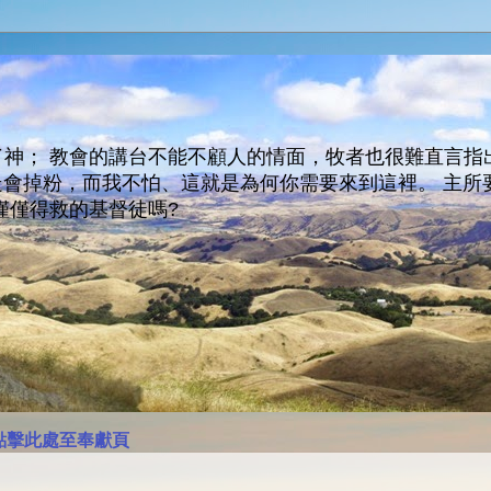
神； 教會的講台不能不顧人的情面，牧者也很難直言指
人會走會掉粉，而我不怕、這就是為何你需要來到這裡。 
僅僅得救的基督徒嗎?
點擊此處至奉獻頁