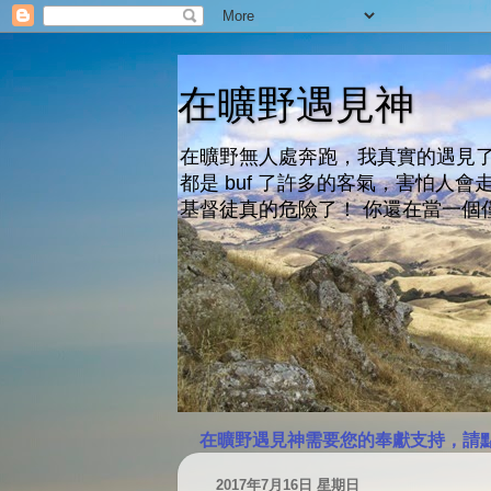
在曠野遇見神
在曠野無人處奔跑，我真實的遇見了
都是 buf 了許多的客氣，害怕
基督徒真的危險了！ 你還在當一個
在曠野遇見神需要您的奉獻支持，請
2017年7月16日 星期日