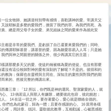
道一位女牧師、她講道特別帶有感情，喜歡講神的愛、常講天父
，又說耶穌是多麼的愛我們，擔當了我們的罪、為我們而死、為
苛責、總是用父母子女的愛、弟兄姐妹之間的愛來作為彼此安
和主都是非常的愛我們、是虧損了自己還要來愛我們的；同時、
樣的傳講耶穌基督，講基督的愛、因為聽愛容易入人耳；只是她
、我們與神之間親密的關係之外、很少再講其它的主題；
那樣講那麼多天父的愛、使徒約翰被稱為愛的使徒、也沒有那麼
翰還沒有這位牧師對神的愛有深刻的了解呢？不是的。彼得和約
己的教誨；保羅也在靈裡與主同在、深知主的稟性與對我們的期
裡而來的、然後完整的傳講出來。
西書三章：「12 所以，你們既是神的選民、聖潔蒙愛的人，就
的心。 13 倘若這人與那人有嫌隙，總要彼此包容，彼此饒恕；
人。 14 在這一切之外，要存著愛心，愛心就是聯絡全德的。
，你們也為此蒙召，歸為一體；且要存感謝的心。 16 當用各樣
在心裡 ，用詩章、頌詞、靈歌彼此教導，互相勸誡，心被恩感歌