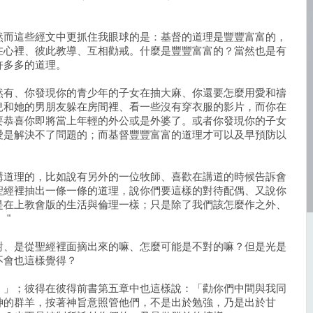
然而這些經文中更抓住我眼球的是：基督的道理是豐豐富富的，
在心裡、彼此教導、互相勸戒。什麼是豐豐富富的？當然也是有
許多多的道理。
然有、你發現你的青少年的子女在抽大麻、你還要怎麼用愛和禱
兒和她的男朋友躲在房間裡、看一些沒有穿衣服的影片，而你在
要恭喜你即將當上年輕的外公或是外婆了。或者你發現你的子女
愛是解決不了問題的；而基督豐豐富富的道理才可以及早預防以
講道理的，比如說有另外的一位牧師、喜歡在講道的時候告訴會
聖經裡抽出一條一條的道理，說你們要這樣的對待配偶、又說你
是在上教會版的生活與倫理一樣；只是除了我們該怎麼作之外、
。"
對、是從聖經裡面摘出來的嘛、怎麼可能是不對的嘛？但是光是
不會也這樣覺得？
。」；彼得在彼得前書第五章中也這樣說：「勸你們中間與我同
間神的群羊，按著神旨意照管他們，不是出於勉強，乃是出於甘