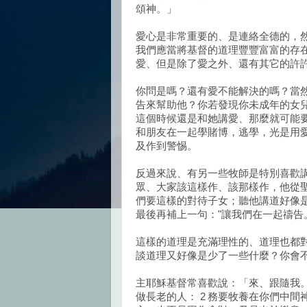
頌神。」
愛心是非常重要的、是連絡全德的，
我們應當將基督的道理豐豐富富的存
愛、但是除了愛之外、還有其它的許
你問是嗎？還有愛不能解決的嗎？當
告來幫助他？你若發現你未成年的女
這個時候還是和她講愛、那麼就可能
和朋友在一起學賭博，逃學，光是用
及作到警惕。
反過來說、有另一些牧師是特別喜歡
眾、大家該這樣作、該那樣作，他從
們要這樣的對待子女；聽他講道好像
最後再補上一句："讓我們在一起禱告
這樣的道理是充滿理性的、道理也都
談道理又好像是少了一些什麼？你會
主耶穌基督常喜歡說：「來、跟隨我
做長老的人： 2 務要牧養在你們中