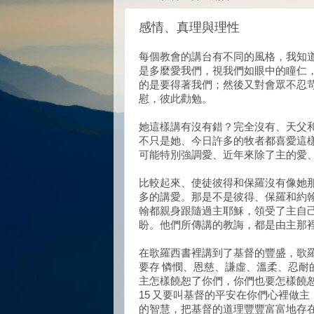
感情、真理與理性
每個教會的講台有不同的風格，我知
是多麼愛我們，視我們如眼中的瞳仁
的是要得著我們；然後又對會眾不忍
慰，彼此勸勉。
她這樣講有沒有錯？完全沒有、天父
不只是她、今日許多的牧者都喜愛這
可能特別強調愛、近年來除了主的愛
比較起來、使徒彼得和保羅沒有像她
多的講愛。那是不是彼得、保羅和約
翰都親身跟隨過主耶穌，領受了主自
盼。他們所傳講的教誨，都是由主那
在歌羅西書裡講到了基督的豐盛，歌羅
要存 憐憫、恩慈、謙虛、溫柔、忍耐
主怎樣饒恕了你們，你們也要怎樣饒恕
15 又要叫基督的平安在你們心裡做主
的智慧，把基督的道理豐豐富富地存