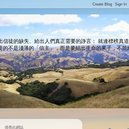
出信徒的缺失、給出人們真正需要的諍言； 就連標榜真
主所要的不是淺薄的「信主」，而是要結出生命的果子，不能
搜尋此網誌