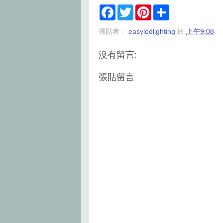
F
T
P
S
a
w
i
h
c
i
n
a
張貼者：
easyledlighting
於
上午9:08
e
t
t
r
b
t
e
e
o
e
r
沒有留言:
o
r
e
k
s
t
張貼留言