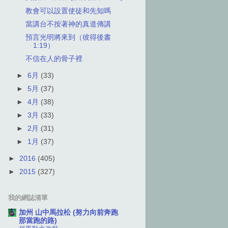
教會可以設置使徒和先知嗎
當講台不按著神的真道傳講
預言光明將來到（彼得後書
1:19）
不信在人的骨子裡
►
6月
(33)
►
5月
(37)
►
4月
(38)
►
3月
(33)
►
2月
(31)
►
1月
(37)
►
2016
(405)
►
2015
(327)
我的網誌清單
加州 山中馬拉松 (努力向前奔跑
那當跑的路)