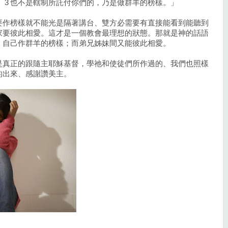
 3 也不是轄制所託付你們的，乃是做群羊的榜樣。」
要作榜樣就不能光是隔著講台、雙方必需要有直接能看到能聽到
家要彼此相愛。這才是一個教會最理想的狀態。那就是神的話語
、自己作群羊的榜樣；而弟兄姊妹間又能彼此相愛。
是真正的跟隨主耶穌基督，學祂和使徒們所作過的、我們也照樣
的出來、感謝讚美主。