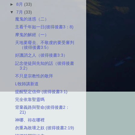
►
8月
(33)
▼
7月
(33)
魔鬼的迷惑（二）
主看千年如一日(彼得後書3：8)
摩鬼的解經（一）
天地要廢去、不敬虔的要受審判
（彼得後書3:5）
好譏誚之人（彼得後書3:3）
記念使徒與先知的話（彼得後書
3:2）
不只是宗教性的敬拜
L牧師講新道
提醒堅定信仰 (彼得後書3:1)
完全依靠聖靈嗎
背棄義路與聖命(彼得後書2：
21)
神哪、祢在哪裡
勿重為敗壞之奴 (彼得後書2:19)