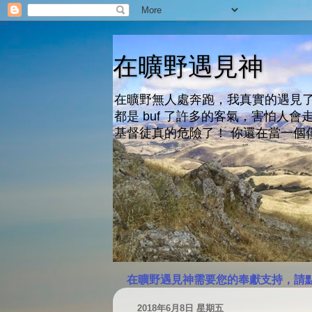
在曠野遇見神
在曠野無人處奔跑，我真實的遇見了
都是 buf 了許多的客氣，害怕
基督徒真的危險了！ 你還在當一個
在曠野遇見神需要您的奉獻支持，請
2018年6月8日 星期五