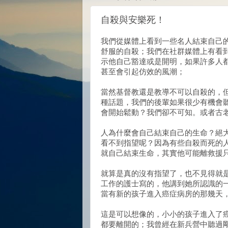
自殺與安樂死！
我們從媒體上看到一些名人結束自己
舒服的自殺；我們在社群媒體上有看
示他自己豁達或是開明，如果許多人
甚至會引起仿效的風潮；
當然基督教還是教導不可以自殺的，
種話題，我們的後輩如果很少有機會
會開始鬆動？我們卻不可知。或者古
人為什麼會自己結束自己的生命？絕
看不到指望呢？因為有些自殺而死的
就自己結束生命，其實他可能離救援
就算是真的沒有指望了，也不見得就
工作的護士寫的，他講到她所認識的
當有新的孩子進入癌症病房的那幾天
這是可以想像的，小小的孩子進入了
都要離開的；我曾經在新兵營中聽過