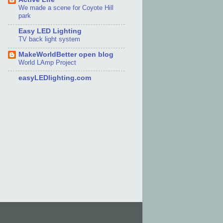
We made a scene for Coyote Hill
park
Easy LED Lighting
TV back light system
MakeWorldBetter open blog
World LAmp Project
easyLEDlighting.com