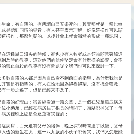
的生命，有自殺的、有所謂自己安樂死的，其實那就是一種比較
到或是聽到同情的聲音，有人甚至表示理解、好像這樣作可以顯
都這樣作，那麼無疑的、以後社會上就會漸漸的形成一種認同，
但在這種風口浪尖的時候，卻也少有人牧者或是領袖願意碰觸這
聽到及時的教導，這對他們的信仰堅定會有什麼樣的影響，會不
老的禁止自殺的教導有沒有問題呢？我們也可以來探討一下。
大多數自殺的人都是因為自己看不到前面的指望，為什麼我說是
人其實是有指望的，有人在險地因為絕得絕望、沒有機會獲救、
只有一步之遙了，但是已經來不及了。
是自殺的好理由；我曾經看過一篇文章，是一個在兒童癌症病房
一位小弟弟，已經在病房住了很長的時間了，頭髮都掉光了；每
，病房裡晚上總是會迴蕩著哭聲的；
癌症病房，白天還有父母的陪伴，晚上探視時間過了以後，父母
剛入伍的新生在哭，連十八九歲的小伙子都會哭，我們又怎麼能