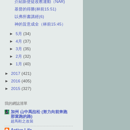
介紹新使徒改教運動（NAR)
基督的得勝(林前15:51)
以弗所書講經(6)
神的旨意成全（林前15:45）
►
5月
(34)
►
4月
(37)
►
3月
(35)
►
2月
(32)
►
1月
(40)
►
2017
(421)
►
2016
(405)
►
2015
(327)
我的網誌清單
加州 山中馬拉松 (努力向前奔跑
那當跑的路)
超馬鞋之改裝
Active Life