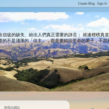
出信徒的缺失、給出人們真正需要的諍言； 就連標榜真
主所要的不是淺薄的「信主」，而是要結出生命的果子，不能
搜尋此網誌