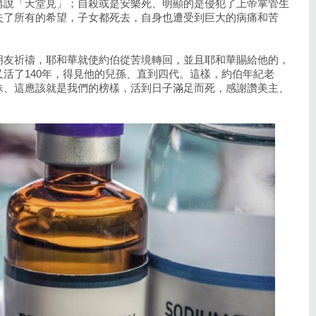
講說「天堂見」；自殺或是安樂死、明顯的是侵犯了上帝掌管生
失了所有的希望，子女都死去，自身也遭受到巨大的病痛和苦
朋友祈禱，耶和華就使約伯從苦境轉回，並且耶和華賜給他的，
活了140年，得見他的兒孫、直到四代。這樣，約伯年紀老
妹、這應該就是我們的榜樣，活到日子滿足而死，感謝讚美主、