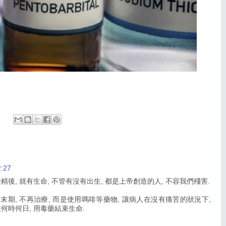
:27
精後, 就有生命, 不管有沒有出生, 都是上帝創造的人, 不容我們殘害.
病末期, 不再治療, 而是使用嗎啡等藥物, 讓病人在沒有痛苦的狀況下,
何時何日, 用毒藥結束生命.