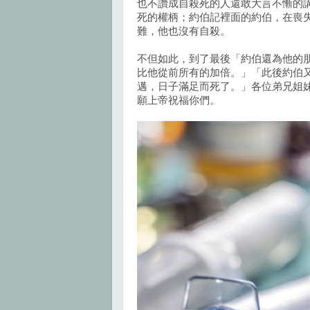
也不讚成自殺死的人還敢大言不慚的
死的權柄；約伯記裡面的約伯，在喪
難，他也沒有自殺。
不但如此，到了最後「約伯還為他的
比他從前所有的加倍。」「此後約伯又
邁，日子滿足而死了。」各位弟兄姐
願上帝祝福你們。