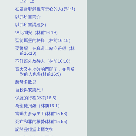
1:2）上
在基督耶穌裡有忠心的人(弗1:1)
以弗所書簡介
以弗所書講經(8)
彼此問安（林前16:19）
聖徒屬靈的榜樣（林前16:15）
要警醒，在真道上站立得穩（林
前16:13)
不好照外貌待人（林前16:10）
寬大又有功效的門開了，並且反
對的人也多(林前16:9)
慈母多敗兒
自殺與安樂死！
保羅的行程(林前16:5)
為聖徒捐錢（林前16:1）
當竭力多做主工(林前15:58)
死亡和罪的權勢(林前15:55)
記於靈糧堂出櫃之後