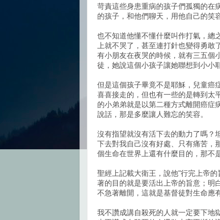
苛責這些身患重病的孩子們孤獨的在
的孩子，和他們聊天，用他自己的笑
也不知道他懂不懂什麼叫作打氣，總
上就不哭了，甚至連打針也變得勇敢
有小朋友在夜哭的時候，就有三五個
徒，她說這個小孩子讓她聯想到小小
但是這個孩子畢竟不是耶穌，兒童癌
喜喜接走的，但也有一些的是轉到太
的小弟弟就是以第二種方式離開癌症
說話，那是多麼讓人難忘的笑容。
沒有指望就沒有活下去的動力了嗎？
下去對我自己沒有好處、只有痛苦，
個生命在世界上還有什麼目的，那不
聖經上記載大衛王，說他"行完上帝的
著的目的就是要活出上帝的旨意；明
不急著離開，這就是基督徒對生命應
我不讚成講自殺死的人就一定要下地