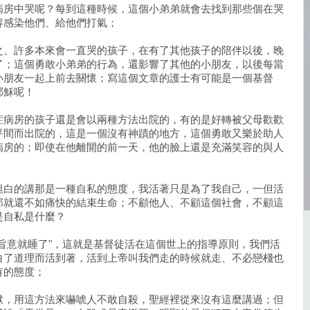
病房中哭呢？每到這種時候，這個小弟弟就會去找到那些個在哭
容感染他們、給他們打氣；
之、許多本來會一直哭的孩子，在有了其他孩子的陪伴以後，晚
了；這個勇敢小弟弟的行為，還影響了其他的小朋友，以後每當
小朋友一起上前去關懷；寫這個文章的護士有可能是一個基督
耶穌呢！
症病房的孩子還是會以兩種方法出院的，有的是好轉被父母歡歡
平間而出院的，這是一個沒有神蹟的地方，這個勇敢又樂於助人
病房的；即使在他離開的前一天，他的臉上還是充滿笑容的與人
坦白的講那是一種自私的態度，我活著只是為了我自己，一但活
那就還不如痛快的結束生命；不顧他人、不顧這個社會，不顧這
是自私是什麼？
旨意就睡了"，這就是基督徒活在這個世上的指導原則，我們活
白了道理而活到著，活到上帝叫我們走的時候就走、不必戀棧也
有的態度；
獄，用這方法來嚇唬人不敢自殺，聖經裡從來沒有這麼講過；但