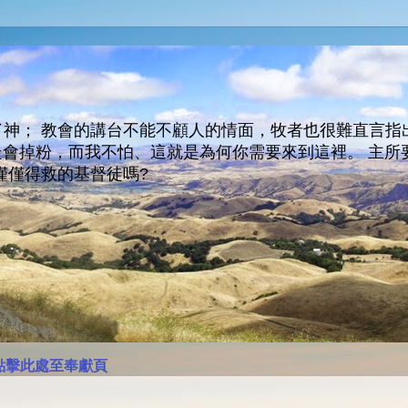
神； 教會的講台不能不顧人的情面，牧者也很難直言指
人會走會掉粉，而我不怕、這就是為何你需要來到這裡。 
僅僅得救的基督徒嗎?
點擊此處至奉獻頁