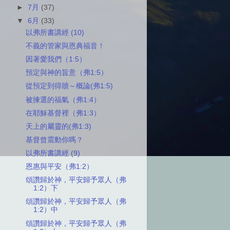
►
7月
(37)
▼
6月
(33)
以弗所書講經 (10)
不義的管家與恩典福音！
因著愛我們（1:5）
預定與神的旨意（弗1:5）
從預定到得贖～概論(弗1:5)
被揀選的福氣（弗1:4）
在耶穌基督裡（弗1:3）
天上的屬靈的(弗1:3)
基督曾震動你嗎？
以弗所書講經 (9)
恩惠與平安（弗1:2）
頌讚歸於神，平安歸予眾人（弗
1:2）下
頌讚歸於神，平安歸予眾人（弗
1:2）中
頌讚歸於神，平安歸予眾人（弗