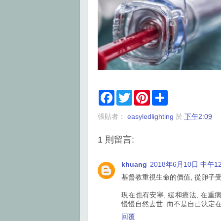
F
T
P
S
a
w
i
h
c
i
n
a
張貼者：
easyledlighting
於
下午2:09
e
t
t
r
b
t
e
e
o
e
r
1 則留言:
o
r
e
k
s
t
khuang
2018年6月10日 中午12
基督教重視生命的價值, 從卵子受
現在也有安寧, 緩和療法, 在重
慢慢自然去世. 而不是自己決定在
回覆