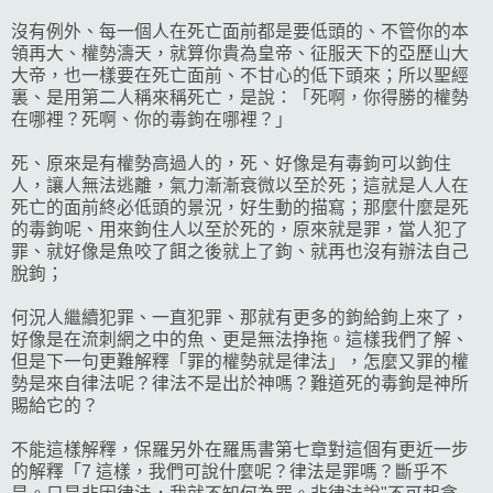
沒有例外、每一個人在死亡面前都是要低頭的、不管你的本
領再大、權勢濤天，就算你貴為皇帝、征服天下的亞歷山大
大帝，也一樣要在死亡面前、不甘心的低下頭來；所以聖經
裏、是用第二人稱來稱死亡，是說：「死啊，你得勝的權勢
在哪裡？死啊、你的毒鉤在哪裡？」
死、原來是有權勢高過人的，死、好像是有毒鉤可以鉤住
人，讓人無法逃離，氣力漸漸衰微以至於死；這就是人人在
死亡的面前終必低頭的景況，好生動的描寫；那麼什麼是死
的毒鉤呢、用來鉤住人以至於死的，原來就是罪，當人犯了
罪、就好像是魚咬了餌之後就上了鉤、就再也沒有辦法自己
脫鉤；
何況人繼續犯罪、一直犯罪、那就有更多的鉤給鉤上來了，
好像是在流刺網之中的魚、更是無法挣拖。這樣我們了解、
但是下一句更難解釋「罪的權勢就是律法」，怎麼又罪的權
勢是來自律法呢？律法不是出於神嗎？難道死的毒鉤是神所
賜給它的？
不能這樣解釋，保羅另外在羅馬書第七章對這個有更近一步
的解釋「7 這樣，我們可說什麼呢？律法是罪嗎？斷乎不