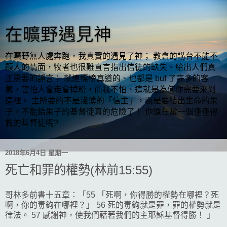
在曠野遇見神
在曠野無人處奔跑，我真實的遇見了神； 教會的講台不能不
顧人的情面，牧者也很難直言指出信徒的缺失、給出人們真
正需要的諍言； 就連標榜真道的、也都是 buf 了許多的客
氣，害怕人會走會掉粉，而我不怕、這就是為何你需要來到
這裡。 主所要的不是淺薄的「信主」，而是要結出生命的果
子，不能結果子的基督徒真的危險了！ 你還在當一個僅僅得
救的基督徒嗎?
2018年6月4日 星期一
死亡和罪的權勢(林前15:55)
哥林多前書十五章：「55 「死啊，你得勝的權勢在哪裡？死
啊，你的毒鉤在哪裡？」 56 死的毒鉤就是罪，罪的權勢就是
律法。 57 感謝神，使我們藉著我們的主耶穌基督得勝！ 」