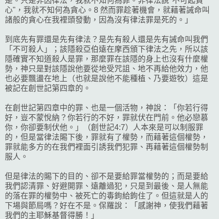
是。只是非因律法，我就不知何為罪。非律法說"不可起貪
心"，我就不知何為貪心。8 然而罪趁著機會，就藉著誡命叫
諸般的貪心在我裡頭發動，因為沒有律法罪是死的。」
到底先有罪還是先有律法？是先有殺人還是先有誡命叫我們
「不可殺人」；該隱殺亞伯遠在摩西頒下律法之先，所以該
隱確實不知道殺人是罪，那麼罪在該隱的身上也沒有什麼權
勢，神只是對該隱說他要從地受咒詛、地不再給他效力，他
也必要飄盪在地上（也就是說他不能種植、乃要遊牧）這是
被記在創世記第四章的。
在創世記第四章中的罪、也是一個活物，神說：「你若行得
好，豈不蒙悅納？你若行的不好，罪就伏在門前。他必戀慕
你，你卻要制伏他。」（創世記4:7）人本來是可以制服罪
的，但是當律法賜下後，罪就有了權勢，而藉著這個權勢，
罪就能多方的在我們裡面引誘我們犯罪、再藉著這個權勢制
服人。
但是律法的賜下的目的、卻不是要給罪當權勢的；而是要給
我們認清罪、好避開罪、遠離過犯，只是到最後、是人無能
的落在罪的權勢中、被死亡的毒鉤給鉤住了。但這就是人的
下場與節局嗎？好在不是。保羅說：「感謝神，使我們藉著
我們的主耶穌基督得勝！」