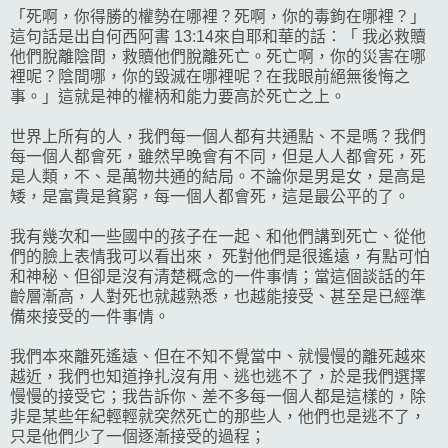
「死啊，你得勝的權勢在哪裡？死啊，你的毒鉤在哪裡？」
這句話是出自何西阿書 13:14來自耶和華的話：「
我必救贖
他們脫離陰間，救贖他們脫離死亡。死亡啊，你的災害在哪
裡呢？陰間哪，你的毀滅在哪裡呢？在我眼前絕無後悔之
事。」這就是神的權柄和能力要高於死亡之上。
世界上所有的人，我們每一個人都有共通點、不是嗎？我們
每一個人都會死，雖然早晚會有不同，但是人人都會死，死
是人類，不、是萬物共通的結局。不論你是男是女，是高是
矮，是富貴是貧窮，每一個人都會死，這是最公平的了。
我有幾次和一些國中的孩子在一起、和他們講到死亡、從他
們的臉上表情我可以看出來， 死對他們是很遙遠，有點可怕
和神秘、但卻是沒有清楚概念的一件事情；當這個談話的年
齡層漸高，人對死也就越熟悉，也越能接受、甚至是已經準
備來接受的一件事情。
我們本來離死遙遠、但在不知不覺當中、就慢慢的離死越來
越近，我們也知道挣扎沒有用、逃也逃不了，於是我們選擇
慢慢的接受它；我告訴你、差不多每一個人都是這樣的，除
非是某些年紀輕輕就突然死亡的那些人，他們也是逃不了，
只是他們少了一個逐漸接受的過程；