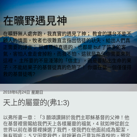
在曠野遇見神
在曠野無人處奔跑，我真實的遇見了神； 教會的講台不能不
顧人的情面，牧者也很難直言指出信徒的缺失、給出人們真
正需要的諍言； 就連標榜真道的、也都是 buf 了許多的客
氣，害怕人會走會掉粉，而我不怕、這就是為何你需要來到
這裡。 主所要的不是淺薄的「信主」，而是要結出生命的果
子，不能結果子的基督徒真的危險了！ 你還在當一個僅僅得
救的基督徒嗎?
2018年6月24日 星期日
天上的屬靈的(弗1:3)
以弗所書一章：「3 願頌讚歸於我們主耶穌基督的父神！他
在基督裡曾賜給我們天上各樣屬靈的福氣，4 就如神從創立
世界以前在基督裡揀選了我們，使我們在他面前成為聖潔，
無有瑕疵； 5 又因愛我們，就按著自己意旨所喜悅的，預定