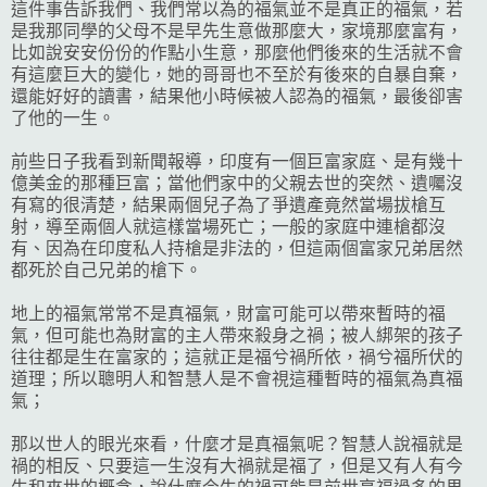
這件事告訴我們、我們常以為的福氣並不是真正的福氣，若
是我那同學的父母不是早先生意做那麼大，家境那麼富有，
比如說安安份份的作點小生意，那麼他們後來的生活就不會
有這麼巨大的變化，她的哥哥也不至於有後來的自暴自棄，
還能好好的讀書，結果他小時候被人認為的福氣，最後卻害
了他的一生。
前些日子我看到新聞報導，印度有一個巨富家庭、是有幾十
億美金的那種巨富；當他們家中的父親去世的突然、遺囑沒
有寫的很清楚，結果兩個兒子為了爭遺產竟然當場拔槍互
射，導至兩個人就這樣當場死亡；一般的家庭中連槍都沒
有、因為在印度私人持槍是非法的，但這兩個富家兄弟居然
都死於自己兄弟的槍下。
地上的福氣常常不是真福氣，財富可能可以帶來暫時的福
氣，但可能也為財富的主人帶來殺身之禍；被人綁架的孩子
往往都是生在富家的；這就正是福兮禍所依，禍兮福所伏的
道理；所以聰明人和智慧人是不會視這種暫時的福氣為真福
氣；
那以世人的眼光來看，什麼才是真福氣呢？智慧人說福就是
禍的相反、只要這一生沒有大禍就是福了，但是又有人有今