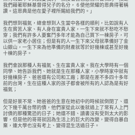
我們藉著耶穌基督得兒子的名分， 6 使他榮耀的恩典得著稱
讚。這恩典是他在愛子裡所賜給我們的。」
我們想到福氣，總會想到人生當中各樣的順利，比如說有人
生在貧苦人家、有人身在富貴人家，一生下來就不愁吃不愁
穿；我們有許多人要奮鬥多年才能為自己買下一棟房子，可
以供一家老小居住；但是有的人一生下來父母就準備好了金
山銀山，一生下來為他準備的財產就等於好幾棟或甚至好幾
十棟的房子。
我們會說那種人有福氣、生在富貴人家。我在大學時有一個
同學、她告訴我們、她就是生在那種人家，小學時家中就有
好幾棟房子、爸爸還有公司和工廠；那是在差不多四十多年
前的台灣，生在這種人家的孩子都會被所有的人認為是有好
福氣；
但是好景不常、她爸爸的生意在她初中的時候就倒閉了、還
欠下幾千萬台幣的債，他們家從此以後就過上了常有人上門
討債的那種驚恐的日子；她還不錯、讀書沒有受到太大的影
響，但是他的哥哥就因為生活上的巨大的改變，變得自暴自
棄，連大學也沒有考上、變得混生活過日子。