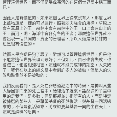
管理這個世界、而不僅是暴虎馮河的在這個世界當中稱王而
已。
因此人是有價值的、如果這個世界上從來沒有人，那麼世界
上萬物還是一樣的可以運行，照著弱肉強食的規律，草原上
會有草原上的王，森林中會有森林中的王，山上會有山上的
王，而河、湖、海洋中會各有各的王者；那麼這個世界就不
會出現一個共同的、真正的管理者，所以人類是很特殊的、
也是很有價值的。
然而人畢竟還是犯了罪了，雖然可以管理這個世界，但是他
不能將這個世界管理到最好；不但如此、自己也會失敗、也
會滅亡，也會相殘相害，這樣就不能完成神的期望，人失敗
了；我們在以上的經文當中看到許多人的被動，但是人的失
敗和跌倒並不是被動的；
我們反而看到、是人死在罪惡過犯之中的時候，是神叫某些
人從因罪而來的死亡當中，給復活了過來。雖然這句子當中
用的是我們、是多數；但是那卻並非指所有的人，而是特定
被揀選的某些人，是藉著基督的死與復活、與基督一同活過
來的；不但是復活過來、將來還要與基督一同的坐在天上，
這就是純粹的恩典。