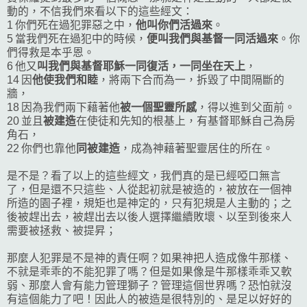
動的，不信我們來看以下的這些經文：
1 你們死在過犯罪惡之中，
他叫你們活過來
。
5 當我們死在過犯中的時候，
便叫我們與基督一同活過來
。你
們得救是本乎恩。
6 他又
叫我們與基督耶穌一同復活，一同坐在天上
，
14 因
他使我們和睦
，將兩下合而為一，拆毀了中間隔斷的
牆，
18 因為我們兩下藉著他
被一個聖靈所感
，得以進到父面前。
20 並且
被建造
在使徒和先知的根基上，有基督耶穌自己為房
角石，
22 你們也靠他
同被建造
，成為神藉著聖靈居住的所在。
是不是？看了以上的這些經文，我們真的是已經啞口無言
了，但是還不只這些、人從起初就是被造的，被放在一個神
所造的園子裡，規矩也是神定的，只有犯規是人主動的；之
後被趕出去，被趕出去以後人選擇繼續敗壞、以至到後來人
需要被拯救、被提昇；
那麼人犯罪是不是神的責任啊？如果神把人造成像牛那樣、
不就是乖乖的不能犯罪了嗎？但是如果像是牛那樣乖乖又軟
弱、那麼人會有能力管理獅子？管理這個世界嗎？恐怕就沒
有這個能力了吧！因此人的被造是很特別的、是足以好好的