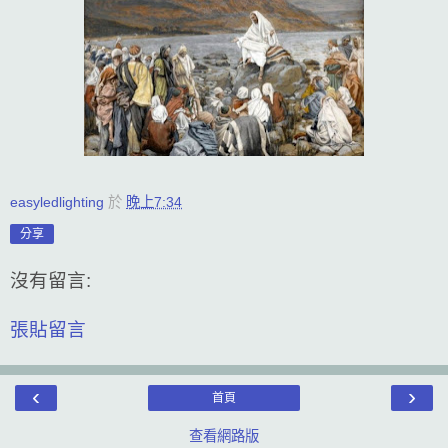
easyledlighting
於
晚上7:34
分享
沒有留言:
張貼留言
‹
›
首頁
查看網路版