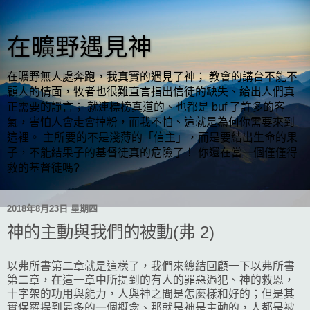
在曠野遇見神
在曠野無人處奔跑，我真實的遇見了神； 教會的講台不能不
顧人的情面，牧者也很難直言指出信徒的缺失、給出人們真
正需要的諍言； 就連標榜真道的、也都是 buf 了許多的客
氣，害怕人會走會掉粉，而我不怕、這就是為何你需要來到
這裡。 主所要的不是淺薄的「信主」，而是要結出生命的果
子，不能結果子的基督徒真的危險了！ 你還在當一個僅僅得
救的基督徒嗎?
2018年8月23日 星期四
神的主動與我們的被動(弗 2)
以弗所書第二章就是這樣了，我們來總結回顧一下以弗所書
第二章，在這一章中所提到的有人的罪惡過犯、神的救恩，
十字架的功用與能力，人與神之間是怎麼樣和好的；但是其
實保羅提到最多的一個概念、那就是神是主動的，人都是被