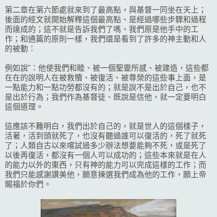
第二章在第六節處就來到了最高點，與基督一同坐在天上；
後面的經文就開始解釋這個最高點、是經過哪些步驟和過程
而達成的；這不就是告訴我們了嗎、我們原是他手中的工
作；和通篇的原則一樣，我們還是看到了許多的神主動和人
的被動：
例如說ˇ：他使我們和睦、被一個聖靈所感、被建造，這些都
在在的說明人在被救贖、被復活、被尊榮的這些事上面，是
一點能力和一點功勞都沒有的；就是說不是出於自己，也不
是出於行為；我們作為基督徒、既說是信他，就一定要明白
這個道理。
這應該不難明白，我們出於自己的，就是世人的這個樣子，
活著，活到頭就死了，也沒有聽過誰可以復活的，死了就死
了；人類自古以來嚐試過多少辦法想要能夠不死，或是死了
以後再復活，都沒有一個人可以成功的；這些本來就是在人
的能力以外的東西，只有神的能力可以完成這樣的工作；而
我們只能感謝讚美他，願意揀選我們成為他的工作，願上帝
賜福於你們。