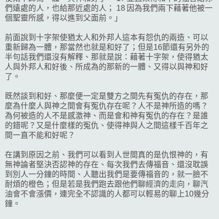
們遠處的人，也給那近處的人； 18 因為我們兩下藉著他被一
個聖靈所感，得以進到父面前。」
前面說到十字架使猶太人和外邦人這本有怨仇的兩造、可以
重新歸為一體，那當然也就是和好了；但是16節還有另外的
半句話我們還沒有解釋、那就是說：藉著十字架，使得猶太
人與外邦人和好後、所成為的那新的一體、又得以與神和好
了。
既然談到和好、那麼便一定是雙方之間先有冤仇的存在，那
麼為什麼人與神之間會有冤仇存在呢？人不是神所造的嗎？
為何被造的人不是感激神、而是會和神有冤仇的存在？是誰
的錯呢？又是什麼樣的冤仇、使得神與人之間這樣千百年之
間一直不能和好呢？
在講到原因之前、我們可以看到人世間真的是仇恨神的，有
無神論者堅決否認神的存在、每次我們去傳福音、還沒耽誤
到別人一分鐘的時間、人聽出我們是要傳福音的，就一臉不
耐煩的橙色；但是若是我們跑去跟他們聊經濟的走向，聊汽
油會不會漲價，連完全不認識的人都可以輕易的聊上10幾分
鐘。