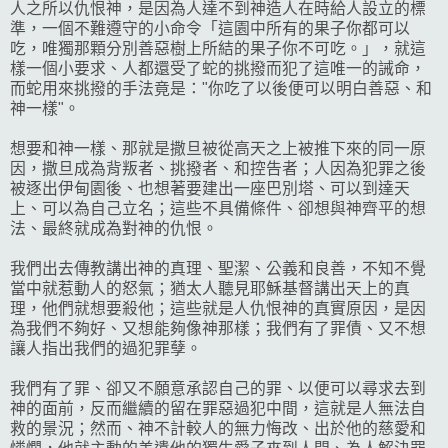
人之所以仇恨神，是因為人達不到神造人在時給人設立的標
準，一個不難遵守的小命令「這園中所有的果子你都可以
吃，唯獨那顆分別善惡樹上所結的果子你不可吃。」，就這
樣一個小要求、人都還受了蛇的挑撥而犯了這唯一的誡命，
而蛇用來挑撥的手法竟是："你吃了以後便可以明白善惡、和
神一樣"。
想要和神一樣、那就是撒旦被從高天之上被推下來的同一原
因，撒旦成為背叛者、挑撥者、和控告者；人因為犯罪之後
被逐出伊甸園後、也想著要建出一座巴別塔、可以到達天
上、可以為自己立名；這些不具備條件、卻想與神齊平的想
法、最終就成為對神的仇恨。
我們出去傳教講出神的真理、聖潔、公義和良善，不知不覺
當中就惹動人的怒氣；猶太人聽見耶穌基督講出天上的真
理，他們就想要殺他；這些就是人仇恨神的真實原因，是因
為我們不夠好、又想能夠像神那樣；我們有了罪債、又不想
讓人指出我們的過犯罪孽。
我們有了罪、卻又不願意承認自己的罪、以便可以尋求去到
神的面前，反而繼續的留在罪惡過犯中間，這就是人無法自
救的景況；然而、神不計較人的無力悔改、出於他的慈愛和