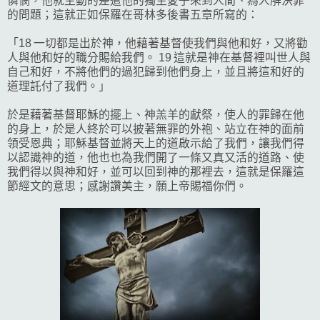
憐憫，他就主動的差遣他的獨生愛子來到人間、為人解決罪
的問題；這就正如保羅在哥林多後書五章所寫的：
「18 一切都是出於神，他藉著基督使我們與他和好，又將勸
人與他和好的職分賜給我們。 19 這就是神在基督裡叫世人與
自己和好，不將他們的過犯歸到他們身上，並且將這和好的
道理託付了我們。」
於是藉著基督耶穌的擺上、神羔羊的獻祭，使人的罪歸在他
的身上，於是人終於可以披著無罪的外袍、站立在神的面前
領受恩典；耶穌基督並將天上的道啟示給了我們，讓我們得
以認識神的道，他也也為我們開了一條又真又活的道路、使
我們得以與神和好，並可以回到神的那裡去，這就是保羅這
節經文的意思；感謝讚美主，願上帝賜福你們。