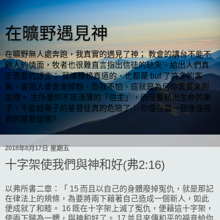
在曠野遇見神
在曠野無人處奔跑，我真實的遇見了神； 教會的講台不能不
顧人的情面，牧者也很難直言指出信徒的缺失、給出人們真
正需要的諍言； 就連標榜真道的、也都是 buf 了許多的客
氣，害怕人會走會掉粉，而我不怕、這就是為何你需要來到
這裡。 主所要的不是淺薄的「信主」，而是要結出生命的果
子，不能結果子的基督徒真的危險了！ 你還在當一個僅僅得
救的基督徒嗎?
2018年8月17日 星期五
十字架使我們與神和好(弗2:16)
以弗所書二章：「 15 而且以自己的身體廢掉冤仇，就是那記
在律法上的規條，為要將兩下藉著自己造成一個新人，如此
便成就了和睦。 16 既在十字架上滅了冤仇，便藉這十字架，
使兩下歸為一體，與神和好了。 17 並且來傳和平的福音給你