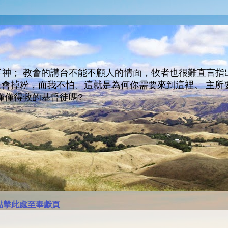
神； 教會的講台不能不顧人的情面，牧者也很難直言指
人會走會掉粉，而我不怕、這就是為何你需要來到這裡。 
僅僅得救的基督徒嗎?
點擊此處至奉獻頁