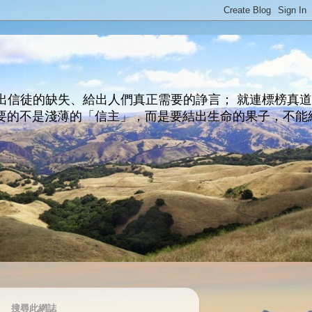
出信徒的缺失、給出人們真正需要的諍言； 就連標榜真
主所要的不是淺薄的「信主」，而是要結出生命的果子，不能
搜尋此網誌