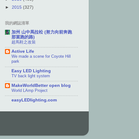
►
2015
(327)
我的網誌清單
加州 山中馬拉松 (努力向前奔跑
那當跑的路)
超馬鞋之改裝
Active Life
We made a scene for Coyote Hill
park
Easy LED Lighting
TV back light system
MakeWorldBetter open blog
World LAmp Project
easyLEDlighting.com