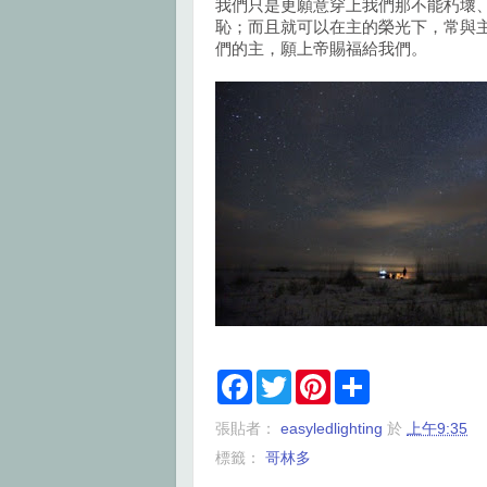
我們只是更願意穿上我們那不能朽壞
恥；而且就可以在主的榮光下，常與
們的主，願上帝賜福給我們。
F
T
P
S
a
w
i
h
c
i
n
a
張貼者：
easyledlighting
於
上午9:35
e
t
t
r
b
t
e
e
標籤：
哥林多
o
e
r
o
r
e