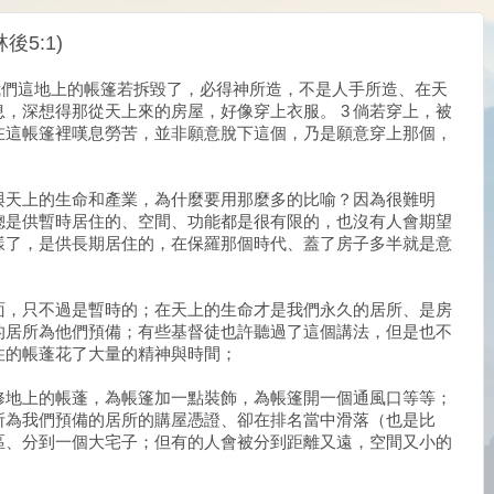
5:1)
我們這地上的帳篷若拆毀了，必得神所造，不是人手所造、在天
息，深想得那從天上來的房屋，好像穿上衣服。 3 倘若穿上，被
們在這帳篷裡嘆息勞苦，並非願意脫下這個，乃是願意穿上那個，
與天上的生命和產業，為什麼要用那麼多的比喻？因為很難明
總是供暫時居住的、空間、功能都是很有限的，也沒有人會期望
樣了，是供長期居住的，在保羅那個時代、蓋了房子多半就是意
面，只不過是暫時的；在天上的生命才是我們永久的居所、是房
的居所為他們預備；有些基督徒也許聽過了這個講法，但是也不
住的帳蓬花了大量的精神與時間；
修地上的帳蓬，為帳篷加一點裝飾，為帳篷開一個通風口等等；
所為我們預備的居所的購屋憑證、卻在排名當中滑落（也是比
區、分到一個大宅子；但有的人會被分到距離又遠，空間又小的