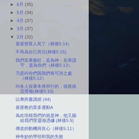
►
6月
(35)
►
5月
(34)
►
4月
(37)
►
3月
(37)
▼
2月
(32)
基督替眾人死了（林後5:14）
不再為自己而活(林後5:15)
我們若果癲狂，是為神；若果謹
守，是為你們（林後5:13）
乃是叫你們因我們有可誇之處
（林後5:12）
叫各人按著本身所行的，或善或
惡受報(林後5:10)
以弗所書講經 (44)
基督教的眾多運動A
為此培植我們的就是神，他又賜
給我們聖靈做憑據 (林後5:5)
傳道的動機與良心（林後5:11）
神奇妙的帶領和我的失敗