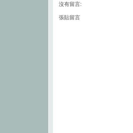
k
s
沒有留言:
t
張貼留言