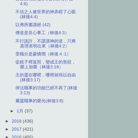
4:6)
不信之人被世界的神弄瞎了心眼
(林後4:4)
以弗所書講經 (42)
傳道是良心事工（林後4:3）
不行詭詐，不謬講神的道，只將
真理表明出來（林後4:2）
受職分是蒙憐憫（林後４:1）
從鏡子裡返照，變成主的形狀，
榮上加榮（林後3:18）
主的靈在哪裡，哪裡就得以自由
(林後3:17)
律法職事的功能已經不再了(林後
3:13)
屬靈職事的榮光(林後3:8)
►
1月
(37)
►
2018
(436)
►
2017
(421)
►
2016
(405)