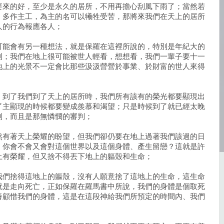
要來的好，至少是永久的居所，不用再擔心刮風下雨了；當然若
，多作主工，為主的名可以犧牲受苦，那將來我們在天上的居所
人的行為報應各人；
可能會有另一種想法，就是保羅在這裡所說的，特別是年紀大的
到；我們在地上很可能被世人輕看，想想看，我們一輩子要十一
地上的光景不一定會比那些汲汲營營於事業、於財富的世人來得
，到了我們到了天上的居所時，我們所有該有的榮光都要顯現出
了主顯現的時候都要變成羨慕和渴望；只是時候到了就已經太晚
判，而且是那無憐憫的審判；
然有著天上榮耀的盼望，但我們卻仍要在地上過著我們該過的日
，你會不會又會對這個世界以及這個身體、產生留戀？這就是許
上有榮耀，但又捨不得丟下地上的軀殼和生命；
我們捨得這地上的軀殼，沒有人願意捨了這地上的生命，這生命
就是走向死亡，正如保羅在羅馬書中所說，我們的身體是個取死
養顧惜我們的身體，這是在這段神給我們所預定的時間內、我們