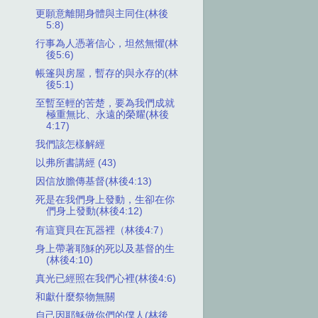
更願意離開身體與主同住(林後
5:8)
行事為人憑著信心，坦然無懼(林
後5:6)
帳篷與房屋，暫存的與永存的(林
後5:1)
至暫至輕的苦楚，要為我們成就
極重無比、永遠的榮耀(林後
4:17)
我們該怎樣解經
以弗所書講經 (43)
因信放膽傳基督(林後4:13)
死是在我們身上發動，生卻在你
們身上發動(林後4:12)
有這寶貝在瓦器裡（林後4:7）
身上帶著耶穌的死以及基督的生
(林後4:10)
真光已經照在我們心裡(林後4:6)
和獻什麼祭物無關
自己因耶穌做你們的僕人(林後