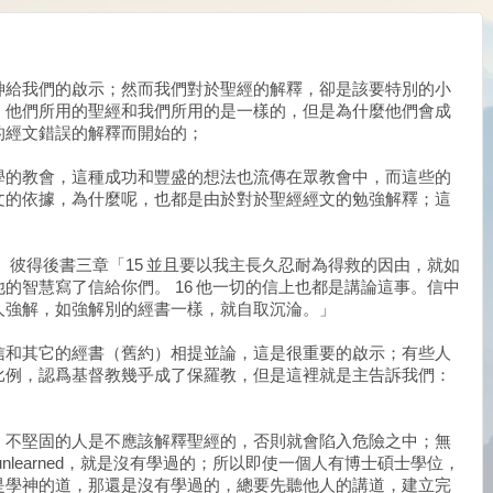
神給我們的啟示；然而我們對於聖經的解釋，卻是該要特別的小
，他們所用的聖經和我們所用的是一樣的，但是為什麼他們會成
的經文錯誤的解釋而開始的；
學的教會，這種成功和豐盛的想法也流傳在眾教會中，而這些的
文的依據，為什麼呢，也都是由於對於聖經經文的勉強解釋；這
。
 彼得後書三章「15 並且要以我主長久忍耐為得救的因由，就如
的智慧寫了信給你們。 16 他一切的信上也都是講論這事。信中
人強解，如強解別的經書一樣，就自取沉淪。」
信和其它的經書（舊約）相提並論，這是很重要的啟示；有些人
比例，認爲基督教幾乎成了保羅教，但是這裡就是主告訴我們：
；
，不堅固的人是不應該解釋聖經的，否則就會陷入危險之中；無
nlearned，就是沒有學過的；所以即使一個人有博士碩士學位，
是學神的道，那還是沒有學過的，總要先聽他人的講道，建立完