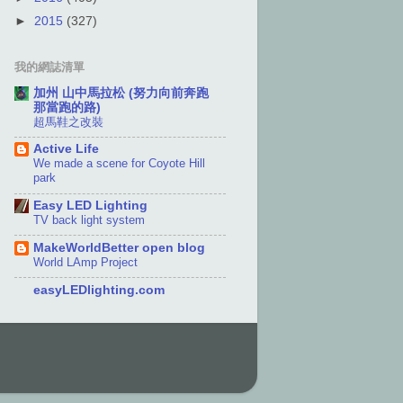
►
2015
(327)
我的網誌清單
加州 山中馬拉松 (努力向前奔跑
那當跑的路)
超馬鞋之改裝
Active Life
We made a scene for Coyote Hill
park
Easy LED Lighting
TV back light system
MakeWorldBetter open blog
World LAmp Project
easyLEDlighting.com