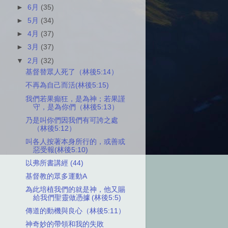
►
6月
(35)
►
5月
(34)
►
4月
(37)
►
3月
(37)
▼
2月
(32)
基督替眾人死了（林後5:14）
不再為自己而活(林後5:15)
我們若果癲狂，是為神；若果謹
守，是為你們（林後5:13）
乃是叫你們因我們有可誇之處
（林後5:12）
叫各人按著本身所行的，或善或
惡受報(林後5:10)
以弗所書講經 (44)
基督教的眾多運動A
為此培植我們的就是神，他又賜
給我們聖靈做憑據 (林後5:5)
傳道的動機與良心（林後5:11）
神奇妙的帶領和我的失敗