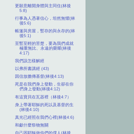
更願意離開身體與主同住(林後
5:8)
行事為人憑著信心，坦然無懼(林
後5:6)
帳篷與房屋，暫存的與永存的(林
後5:1)
至暫至輕的苦楚，要為我們成就
極重無比、永遠的榮耀(林後
4:17)
我們該怎樣解經
以弗所書講經 (43)
因信放膽傳基督(林後4:13)
死是在我們身上發動，生卻在你
們身上發動(林後4:12)
有這寶貝在瓦器裡（林後4:7）
身上帶著耶穌的死以及基督的生
(林後4:10)
真光已經照在我們心裡(林後4:6)
和獻什麼祭物無關
自己因耶穌做你們的僕人(林後