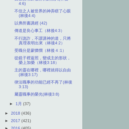
4:6)
不信之人被世界的神弄瞎了心眼
(林後4:4)
以弗所書講經 (42)
傳道是良心事工（林後4:3）
不行詭詐，不謬講神的道，只將
真理表明出來（林後4:2）
受職分是蒙憐憫（林後４:1）
從鏡子裡返照，變成主的形狀，
榮上加榮（林後3:18）
主的靈在哪裡，哪裡就得以自由
(林後3:17)
律法職事的功能已經不再了(林後
3:13)
屬靈職事的榮光(林後3:8)
►
1月
(37)
►
2018
(436)
►
2017
(421)
►
2016
(405)