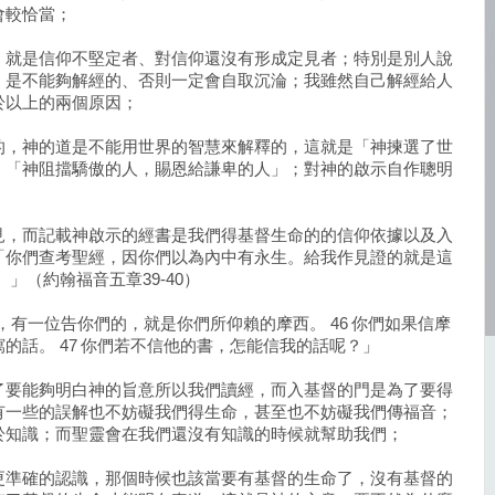
會較恰當；
，就是信仰不堅定者、對信仰還沒有形成定見者；特別是別人說
，是不能夠解經的、否則一定會自取沉淪；我雖然自己解經給人
於以上的兩個原因；
的，神的道是不能用世界的智慧來解釋的，這就是「神揀選了世
：「神阻擋驕傲的人，賜恩給謙卑的人」；對神的啟示自作聰明
見，而記載神啟示的經書是我們得基督生命的的信仰依據以及入
「你們查考聖經，因你們以為內中有永生。給我作見證的就是這
」（約翰福音五章39-40）
，有一位告你們的，就是你們所仰賴的摩西。 46 你們如果信摩
的話。 47 你們若不信他的書，怎能信我的話呢？」
了要能夠明白神的旨意所以我們讀經，而入基督的門是為了要得
有一些的誤解也不妨礙我們得生命，甚至也不妨礙我們傳福音；
於知識；而聖靈會在我們還沒有知識的時候就幫助我們；
更準確的認識，那個時候也該當要有基督的生命了，沒有基督的