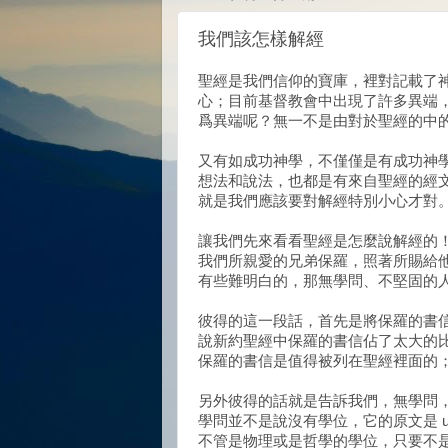
我們該怎樣解經
聖經是我們信仰的寶庫，裡對記載了
心；目前基督教會中出現了許多異端
爲異端呢？無一不是由對於聖經的中
又有如成功神學，不僅僅是有成功神
想法和說法，也都是有來自聖經的經
就是我們應該要對解經特別小心才對
讓我們先來看看聖經是怎麼說解經的！
我們所親愛的兄弟保羅，照著所賜給他
有些難明白的，那無學問、不堅固的
彼得的這一段話，首先是將保羅的書
說新約聖經中保羅的書信佔了太大的
保羅的書信是值得被列在聖經裡面的
另外彼得的話就是告訴我們，無學問
學問並不是說沒有學位，它的原文是 u
不管是物理或是哲學的學位，只要不