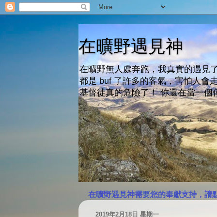
在曠野遇見神
在曠野無人處奔跑，我真實的遇見了
都是 buf 了許多的客氣，害怕
基督徒真的危險了！ 你還在當一個
在曠野遇見神需要您的奉獻支持，請
2019年2月18日 星期一