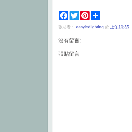
F
T
P
S
a
w
i
h
c
i
n
a
張貼者：
easyledlighting
於
上午10:35
e
t
t
r
b
t
e
e
o
e
r
沒有留言:
o
r
e
k
s
t
張貼留言