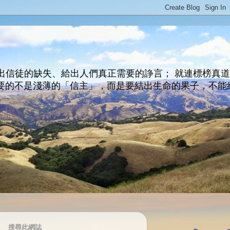
出信徒的缺失、給出人們真正需要的諍言； 就連標榜真
主所要的不是淺薄的「信主」，而是要結出生命的果子，不能
搜尋此網誌