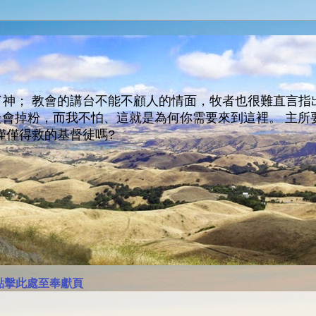
神； 教會的講台不能不顧人的情面，牧者也很難直言指
人會走會掉粉，而我不怕、這就是為何你需要來到這裡。 
僅僅得救的基督徒嗎?
點擊此處至奉獻頁