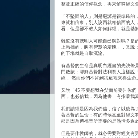
整並正確的信仰觀念，再來解釋經文
「不堅固的人」則是翻譯是很準確的
東就相信東，別人說西就相信西的人
看，但是卻不教人如何解經，就是基
難道沒有聰明人可能自己解對嗎？是
上愚拙的，叫有智慧的羞愧」，又說
的下場就是自取沉淪。
有基督的生命是真明白經書的先決條
門啟蒙；耶穌基督對法利賽人這樣說
經， 然而你們不肯到我這裡來得生命。
又說「45 不要想我在父面前要告你們
西，也必信我，因為他書上有指著我寫
我們讀經是因為我們信，信了以後為
著基督的生命；有的時候甚至對經文
那是因為傳福音所需要的是熱情多過
但是要作教師的，就必需要對經文有