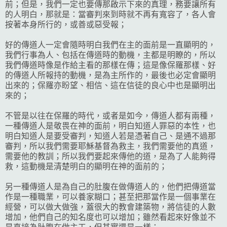
前；但是，我們一定也要傳那啟示下來的真理，務要讓所有
的人明白，那就是：當審判來到時就不再有寬容了，各人會
按著本身所行的，或善或惡受報；
好的傳道人一定會隨時明白我們在主的面前是一直顯明的，
我們行事為人、包括在傳道時的動機，主都是明瞭的，所以
我們傳道時像是作給主看的那樣在傳；這是像保羅那樣、好
的傳道人所報持的動機，是為主所作的，最後也必定會顯明
出來的；保羅亦盼望、相信、這在信徒的良心中也是顯明出
來的；
不管是以往在保羅的時代，或者是如今，傳道人都有兩種，
一種傳道人是敬畏在神的面前，明白知道人罪惡的本性，也
明白知道人是要受審判，知道人若是憑著自己、是通不過那
審判，所以我們需要耶穌基督為救主，我們需要他的真道，
需要他的教訓；所以我們要起來傳他的道，是為了人能夠得
救，這動機是清楚明白的顯明在神的面前的；
另一種傳道人是為自己的肚腹在做傳道人的，他們把傳道當
作是一種職業，可以養家糊口；甚至把那當作是一個事業在
經營，可以做大做強，蓋很大的教會建築物，將信徒的人數
增加，他們自己的知名度也可以增加；雖然看起來好像並不