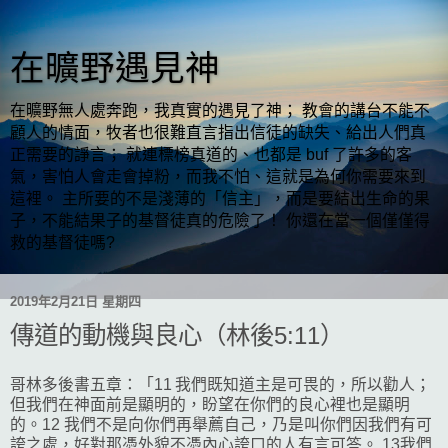
在曠野遇見神
在曠野無人處奔跑，我真實的遇見了神； 教會的講台不能不
顧人的情面，牧者也很難直言指出信徒的缺失、給出人們真
正需要的諍言； 就連標榜真道的、也都是 buf 了許多的客
氣，害怕人會走會掉粉，而我不怕、這就是為何你需要來到
這裡。 主所要的不是淺薄的「信主」，而是要結出生命的果
子，不能結果子的基督徒真的危險了！ 你還在當一個僅僅得
救的基督徒嗎?
2019年2月21日 星期四
傳道的動機與良心（林後5:11）
哥林多後書五章：「11 我們既知道主是可畏的，所以勸人；
但我們在神面前是顯明的，盼望在你們的良心裡也是顯明
的。12 我們不是向你們再舉薦自己，乃是叫你們因我們有可
誇之處，好對那憑外貌不憑內心誇口的人有言可答。 13我們