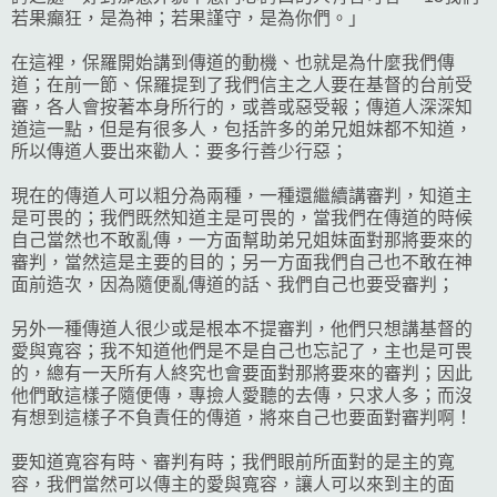
若果癲狂，是為神；若果謹守，是為你們。」
在這裡，保羅開始講到傳道的動機、也就是為什麼我們傳
道；在前一節、保羅提到了我們信主之人要在基督的台前受
審，各人會按著本身所行的，或善或惡受報；傳道人深深知
道這一點，但是有很多人，包括許多的弟兄姐妹都不知道，
所以傳道人要出來勸人：要多行善少行惡；
現在的傳道人可以粗分為兩種，一種還繼續講審判，知道主
是可畏的；我們既然知道主是可畏的，當我們在傳道的時候
自己當然也不敢亂傳，一方面幫助弟兄姐妹面對那將要來的
審判，當然這是主要的目的；另一方面我們自己也不敢在神
面前造次，因為隨便亂傳道的話、我們自己也要受審判；
另外一種傳道人很少或是根本不提審判，他們只想講基督的
愛與寬容；我不知道他們是不是自己也忘記了，主也是可畏
的，總有一天所有人終究也會要面對那將要來的審判；因此
他們敢這樣子隨便傳，專撿人愛聽的去傳，只求人多；而沒
有想到這樣子不負責任的傳道，將來自己也要面對審判啊！
要知道寬容有時、審判有時；我們眼前所面對的是主的寬
容，我們當然可以傳主的愛與寬容，讓人可以來到主的面