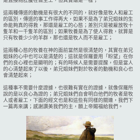
是直接為肚腹在做主工，但其實還是一樣；
這兩種傳道的動機是有很大的不同的，就好像是牧人和雇工
的區別，傳道的事工作得再大，如果不是為了弟兄姐妹的生
命能夠真的得救，那還是雇工的心態；差別只是被雇放牧十
隻羊和一千隻羊的區別；如果牧養是為了使人得救，就算是
只有牧養少少的羊群，那也還是牧人而不是雇工；
這兩種心態的牧養在神的面前當然是很清楚的，其實在弟兄
姐妹的心中也可以是清楚的；這就是保羅要用「盼望」在你
們的良心裡也是顯明的；有的時候人是需要提醒，但是當人
的心清楚起來了以後，弟兄姐妹們對於牧者的動機和良心也
會清楚起來；
這種事不需要什麼證據，也很難有實在的證據，就像保羅所
說的是以良心為證的；弟兄姐妹們自會明白他們的牧者是牧
人或者雇工，下面的經文也是和這些有同樣的關連，我們下
一篇再來講；感謝讚美我們的主，願上帝賜福給我們。