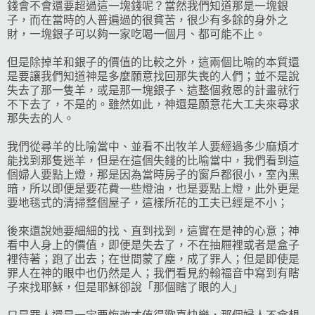
錢會不會還要超過這一塊錢呢？當然我們知道那是一塊銀
子，而在當時的人普遍過的很貧苦，很少有多餘的身外之
財，一塊銀子可以夠一家吃喝一個月、都可能不止。
但是除掉羊和銀子的價值的比較之外，這兩個比喻的本質還
是要讓我們知道神是多麼願意找回那失喪的人們；並不是說
失去了那一隻羊，或是那一塊銀子、這整個救恩的計畫就行
不下去了，不是的。雖然如此，神還是願意花大工夫來尋求
那失去的人。
我們從尋羊的比喻當中、並看不出牧羊人要經過多少麻煩才
能找到那隻迷羊，但是在這個失錢的比喻當中，我們看到這
個婦人要點上燈，那是因為當時房子的窗戶都很小，室內黑
暗，所以即便是要花費一些燈油，也是要點上燈，此外更是
要地毯式的清掃整個屋子，這樣所花的工夫已經是不小；
後來還說她要細細的找、直到找到，這實在是神的心意；神
看中人身上的價值，即便是失去了，不在抽屜裡或者是盒子
裡待著；跑了出去；在世間蒙了塵，成了罪人；但是即使是
罪人在神的眼中也仍然是人；我們看見約翰福音中寫到有瞎
子來找耶穌，但是耶穌卻說「那個瞎了眼的人」