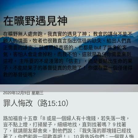
在曠野遇見神
在曠野無人處奔跑，我真實的遇見了神； 教會的講台不能不
顧人的情面，牧者也很難直言指出信徒的缺失、給出人們真
正需要的諍言； 就連標榜真道的、也都是 buf 了許多的客
氣，害怕人會走會掉粉，而我不怕、這就是為何你需要來到
這裡。 主所要的不是淺薄的「信主」，而是要結出生命的果
子，不能結果子的基督徒真的危險了！ 你還在當一個僅僅得
救的基督徒嗎?
2020年12月9日 星期三
罪人悔改（路15:10）
路加福音十五章「8 或是一個婦人有十塊錢，若失落一塊，
豈不點上燈，打掃屋子，細細地找，直到找著嗎？ 9 找著
了，就請朋友鄰舍來，對他們說：『我失落的那塊錢已經找
著了，你們和我一同歡喜吧！』 10 我告訴你們：一個罪人悔