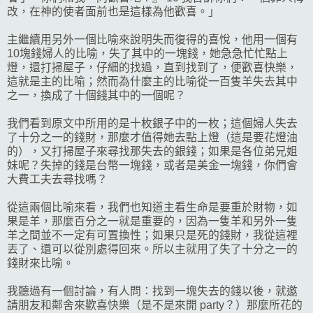
改，在神的使者面前也是這樣為他歡喜。」
主繼續用另外一個比喻來說明失而復得的喜悅，他用一個有
10塊錢婦人的比喻，失了其中的一塊錢，她急急忙忙點上
燈，還打掃屋子，仔細的找過，直到找到了，便歡喜快樂，
這就是主的比喻；然而為什麼主的比喻從一百隻羊失去其中
之一，換成了十個錢其中的一個呢？
我們看到原文中所用的是十枚銀子中的一枚；這個婦人失去
了十分之一的錢財，那麼才值得她去點上燈（這是要花燈油
的），又打掃屋子來尋找那失去的銀錢；如果是各位弟兄姐
妹呢？失掉的錢是台幣一塊錢，或者是美金一塊錢，你們會
大費工夫去尋找嗎？
從這兩個比喻來看，我們也知道主看生命是要重於財物，如
果是羊，那麼百分之一就是重要的，因為一隻羊和另外一隻
羊之間並不一定有可置換性；如果只是死的錢財，我從這裡
丟了、還可以從別處得回來。所以主就用了失了十分之一的
錢財來比喻。
我聽過有一個討論，有人問：找到一塊失去的錢以後，就邀
請朋友和鄰舍來歡喜快樂（是不是來開 party？）那麼所花的