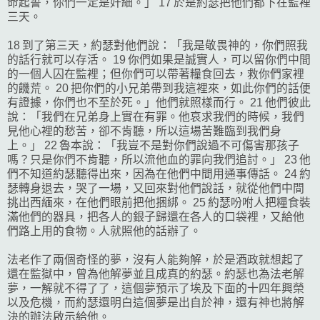
命起誓，你們一定是奸細。」 17 於是約瑟把他們都下在監裡
三天。
18 到了第三天，約瑟對他們說：「我是敬畏神的，你們照我
的話行就可以存活。 19 你們如果是誠實人，可以留你們中間
的一個人囚在監裡；但你們可以帶著糧食回去，救你們家裡
的饑荒。 20 把你們的小兄弟帶到我這裡來，如此你們的話便
有證據，你們也不至於死。」他們就照樣而行。 21 他們彼此
說：「我們在兄弟身上實在有罪。他哀求我們的時候，我們
見他心裡的愁苦，卻不肯聽，所以這場苦難臨到我們身
上。」 22 魯本說：「我豈不是對你們說過不可傷害那孩子
嗎？只是你們不肯聽，所以流他血的罪向我們追討。」 23 他
們不知道約瑟聽得出來，因為在他們中間用通事傳話。 24 約
瑟轉身退去，哭了一場，又回來對他們說話，就從他們中間
挑出西緬來，在他們眼前把他捆綁。 25 約瑟吩咐人把糧食裝
滿他們的器具，把各人的銀子歸還在各人的口袋裡，又給他
們路上用的食物。人就照他的話辦了。
法老作了兩個奇怪的夢，沒有人能夠解，於是酒政就想起了
還在監獄中，曾為他解夢並且成真的約瑟。約瑟也為法老解
夢，一解就不得了了，這個夢預示了埃及下面的十四年興榮
以及危機，而約瑟還明白這個夢是出自於神，還有神也將解
決的辦法啟示給他。