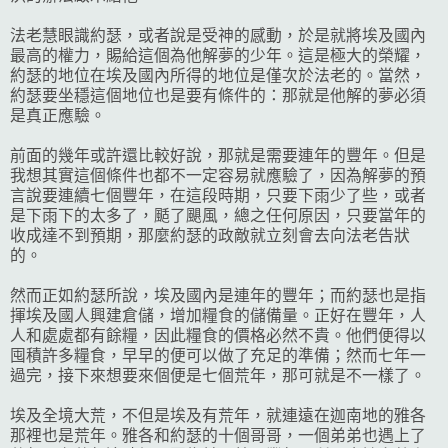
法老慧眼識約瑟，或者說是受神的感動，於是就將埃及國內
最高的權力，賜給這個為他解夢的少年。這是極大的榮耀，
約瑟的地位在埃及國內所得的地位是僅次於法老的。當然，
約瑟要坐穩這個地位也是要有條件的：那就是他解的夢必須
是真正應驗。
前面的幾年或許還比較好說，那就是需要連年的豐年。但是
我想其實這個條件也都不一定容易就應驗了，因為解夢的預
言說要連續七個豐年，在這段時期，只要下雨少了些，或者
是下雨下的太多了，颳了颶風，總之任何原因，只要當年的
收成達不到預期，那麼約瑟的政敵就立刻會去向法老告狀
的。
然而正如約瑟所說，埃及國內是連年的豐年；而約瑟也是指
揮埃及國人興建倉儲，增加糧食的儲備量。正好在豐年，人
人和處處都有餘糧，因此糧食的價格必然不貴。他們便得以
囤積許多糧食，早早的便可以做了充足的準備；然而七年一
過完，接下來想要來個便是七個荒年，那可就是不一樣了。
埃及全境大荒，不但是埃及有荒年，就連遠在迦南地的雅各
那裡也是荒年。雅各和約瑟的十個哥哥，一個弟弟也遇上了