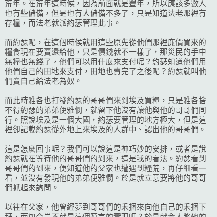
荒年。在荒年這時候，因為前面就是豐年，所以應該多數人
也有些儲備，但是也有人儲備不多了，只是知道法老那裡有
存糧，而法老就派約瑟管理此事。
而約瑟呢，在這個時候就用這些原先從他們那裡廉價買來的
糧食現在要賣還給他，只是價錢就不一樣了，那災民的手中
無糧也無錢了，他們可以用什麼來支付呢？約瑟知道他們用
他們自己的田地來支付，田地也賣完了之後呢？約瑟就叫他
們賣自己給法老為奴。
而此時雅各也打發約瑟的哥哥們來到埃及買糧，只是雅各捨
不得約瑟的弟弟便雅憫，就留下他沒有讓他與他的哥哥們同
行。照說埃及是一個大國，約瑟要管理的地方極大，但是這
裡卻記載約瑟從外地上來埃及的人群中、認出他的哥哥們。
這是怎麼回事呢？我們可以說這是神巧妙的安排，或者是說
約瑟就在等待他的哥哥們的到來，這是我的看法。約瑟看到
哥哥們的到來，便知道他的父家也遭遇到糧荒，再仔細看一
看，並沒有發現他的弟弟便雅憫。於是就立意要將他的哥哥
們抓起來詢問。
以往在父家，他曾經夢到哥哥們的禾捆來向他自己的禾捆下
拜，而如今豈不就是這個預言的實現嗎？於是就令人將他的