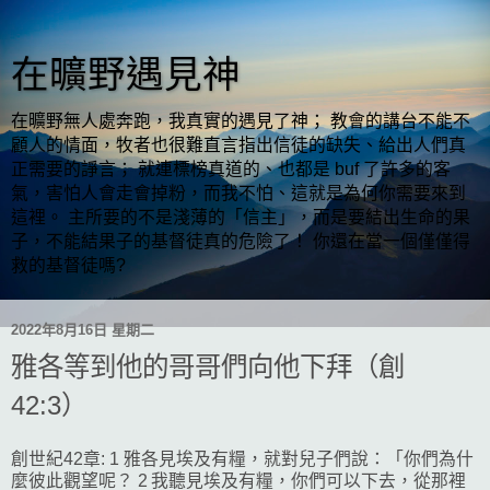
在曠野遇見神
在曠野無人處奔跑，我真實的遇見了神； 教會的講台不能不
顧人的情面，牧者也很難直言指出信徒的缺失、給出人們真
正需要的諍言； 就連標榜真道的、也都是 buf 了許多的客
氣，害怕人會走會掉粉，而我不怕、這就是為何你需要來到
這裡。 主所要的不是淺薄的「信主」，而是要結出生命的果
子，不能結果子的基督徒真的危險了！ 你還在當一個僅僅得
救的基督徒嗎?
2022年8月16日 星期二
雅各等到他的哥哥們向他下拜（創
42:3）
創世紀42章: 1 雅各見埃及有糧，就對兒子們說：「你們為什
麼彼此觀望呢？ 2 我聽見埃及有糧，你們可以下去，從那裡