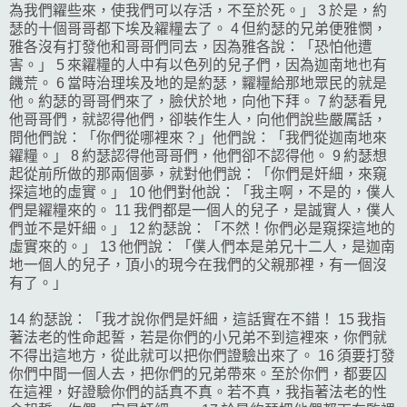
為我們糴些來，使我們可以存活，不至於死。」 3 於是，約
瑟的十個哥哥都下埃及糴糧去了。 4 但約瑟的兄弟便雅憫，
雅各沒有打發他和哥哥們同去，因為雅各說：「恐怕他遭
害。」 5 來糴糧的人中有以色列的兒子們，因為迦南地也有
饑荒。 6 當時治理埃及地的是約瑟，糶糧給那地眾民的就是
他。約瑟的哥哥們來了，臉伏於地，向他下拜。 7 約瑟看見
他哥哥們，就認得他們，卻裝作生人，向他們說些嚴厲話，
問他們說：「你們從哪裡來？」他們說：「我們從迦南地來
糴糧。」 8 約瑟認得他哥哥們，他們卻不認得他。 9 約瑟想
起從前所做的那兩個夢，就對他們說：「你們是奸細，來窺
探這地的虛實。」 10 他們對他說：「我主啊，不是的，僕人
們是糴糧來的。 11 我們都是一個人的兒子，是誠實人，僕人
們並不是奸細。」 12 約瑟說：「不然！你們必是窺探這地的
虛實來的。」 13 他們說：「僕人們本是弟兄十二人，是迦南
地一個人的兒子，頂小的現今在我們的父親那裡，有一個沒
有了。」
14 約瑟說：「我才說你們是奸細，這話實在不錯！ 15 我指
著法老的性命起誓，若是你們的小兄弟不到這裡來，你們就
不得出這地方，從此就可以把你們證驗出來了。 16 須要打發
你們中間一個人去，把你們的兄弟帶來。至於你們，都要囚
在這裡，好證驗你們的話真不真。若不真，我指著法老的性