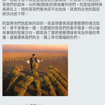
哥哥們抓起來，以奸細(間諜)的罪來審判他們。約瑟這個時候
高高在上，他的哥哥們根本認不出他來，就真的在他的面前
俯伏向他下拜。
約瑟將他們抓起來的目的，就是想要搞清楚便雅憫的情況如
何，會不會像他一樣、也遭遇到哥哥們的毒手傷害。所以後
來事情的發展方向，都是為了要把便雅憫接來埃及所做的準
備。感謝讚美我們的主，願上帝也賜福給你們。