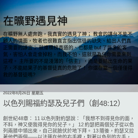
在曠野遇見神
在曠野無人處奔跑，我真實的遇見了神； 教會的講台不能不
顧人的情面，牧者也很難直言指出信徒的缺失、給出人們真
正需要的諍言； 就連標榜真道的、也都是 buf 了許多的客
氣，害怕人會走會掉粉，而我不怕、這就是為何你需要來到
這裡。 主所要的不是淺薄的「信主」，而是要結出生命的果
子，不能結果子的基督徒真的危險了！ 你還在當一個僅僅得
救的基督徒嗎?
2022年8月26日 星期五
以色列賜福約瑟及兒子們（創48:12）
創世紀48章： 11 以色列對約瑟說：「我想不到得見你的面，
不料，神又使我得見你的兒子。」 12 約瑟把兩個兒子從以色
列兩膝中領出來，自己就臉伏於地下拜。 13 隨後，約瑟又拉
著他們兩個——以法蓮在他的右手裡，對著以色列的左手，