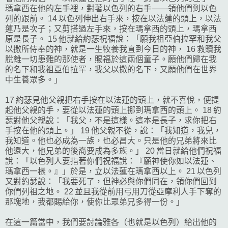
瑪拿西在他的左手裡，對著以色列的右手——領他們到以色
列的跟前。 14 以色列伸出右手來，按在以法蓮的頭上，以法
蓮乃是次子；又剪搭過左手來，按在瑪拿西的頭上，瑪拿西
原是長子。 15 他就給約瑟祝福說：「願我祖亞伯拉罕和我父
以撒所侍奉的神，就是一生牧養我直到今日的神， 16 救贖我
脫離一切患難的那使者，賜福於這兩個童子。願他們歸在我
的名下和我祖亞伯拉罕，我父以撒的名下，又願他們在世界
中生養眾多。」
17 約瑟見他父親把右手按在以法蓮的頭上，就不喜悅，便提
起他父親的手，要從以法蓮的頭上挪到瑪拿西的頭上。 18 約
瑟對他父親說：「我父，不是這樣。這本是長子，求你把右
手按在他的頭上。」 19 他父親不從，說：「我知道，我兒，
我知道。他也必成為一族，也必昌大。只是他的兄弟將來比
他還大，他兄弟的後裔要成為多族。」 20 當日就給他們祝福
說：「以色列人要指著你們祝福說：『願神使你如以法蓮、
瑪拿西一樣。』」於是，立以法蓮在瑪拿西以上。 21 以色列
又對約瑟說：「我要死了，但神必與你們同在，領你們回到
你們列祖之地。 22 並且我從前用弓用刀從亞摩利人手下奪的
那塊地，我都賜給你，使你比眾弟兄多得一份。」
在這一篇當中，我們要討論雅各（也就是以色列）給出他的