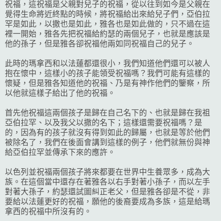
祝福，這祝福是父親對兒子的祝福，從以往到如今是父親在
覺得生命將近終點的時候，將祝福給出來給兒子們，亞伯拉
罕是如此，以撒也是如此，雅各也是如此做的，只不過在這
裡一開始，雅各先把祝福給約瑟的兩個兒子，也就是應該是
他的孫子，但是雅各卻祝福他兩如同祝福自己的兒子。
此時的瑪拿西和以法蓮都還很小，我們知道他們還可以被人
抱在懷中，這樣小的孩子能領受祝福嗎？我們可能有這樣的
懷疑，但是雅各知道他的祝福、乃是有神作他們的鑒察，所
以他就這樣子給出了他的祝福。
首先他祝福這兩個孩子是歸在自己名下的、也就是歸在我祖
亞伯拉罕、以及我父以撒的名下；這樣還需要祝福嗎？是
的，因為有的孩子就沒有得到如此的歸屬，也就是等於他們
被除名了，我們在後面會講到這樣的例子，他們就無份與神
給亞伯拉罕並傳承下來的應許。
以色列並祝福兩個孩子將來都要在世界中生養眾多，成為大
族。在這個當中還存在著雅各以右手對著小孫子，而以左手
對著大孫子，約瑟還試圖糾正老父，但是雅各卻是不從，非
要給以法蓮更好的祝福，願他的後裔要成為多族，這是給瑪
拿西的祝福中所沒有的。