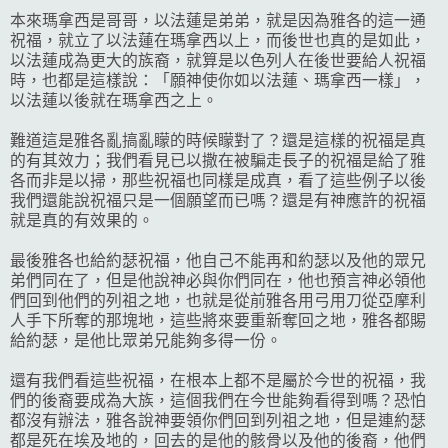
本來瑪拿西是哥哥，以法蓮是弟弟，就是因為雅各的這一通
祝福，就立了以法蓮在瑪拿西以上，而後世也真的是如此，
以法蓮成為更大的族裔，就算是以色列人在後世要給人祝福
時，也都是這樣說：「願神使你如以法蓮、瑪拿西一樣」，
以法蓮以後就在瑪拿西之上。
難道這是雅各亂搞亂矇的時候矇對了？還是這樣的祝福是真
的有其效力；我們看見已以撒在被騙走長子的祝福是給了雅
各而非是以掃，那些祝福也同樣是成真，看了這些例子以後
我們還能說祝福只是一個願望而已嗎？還是有神應許的祝福
就是真的有效果的。
最後雅各也給約瑟祝福，他自己不能再和約瑟以及他的眾兄
弟們同在了，但是他說神必與你們同在，他也預言神必領他
們回到他們的列祖之地，也就是從前雅各用弓用刀從亞摩利
人手下所奪的那塊地，這些將來要重新奪回之地，雅各都賜
給約瑟，是他比眾弟兄能夠多得一份。
還有我們看這些祝福，在根本上都不是屬於今世的祝福，我
們的後裔要成為大族，這個我們在今世能夠看得到嗎？恐怕
都沒有辦法，雅各說神要領你們回到列祖之地，但是連約瑟
都是死在埃及地的，回去的是他的骸骨以及他的後裔，他們