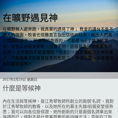
在曠野遇見神
在曠野無人處奔跑，我真實的遇見了神； 教會的講台不能不
顧人的情面，牧者也很難直言指出信徒的缺失、給出人們真
正需要的諍言； 就連標榜真道的、也都是 buf 了許多的客
氣，害怕人會走會掉粉，而我不怕、這就是為何你需要來到
這裡。 主所要的不是淺薄的「信主」，而是要結出生命的果
子，不能結果子的基督徒真的危險了！ 你還在當一個僅僅得
救的基督徒嗎?
2017年2月19日 星期日
什麼是等候神
內在生活與等候神、是江秀琴牧師所創立的兩個'名詞'，我對
於江秀琴牧師的教導、以及她所在的慕主先鋒/前錫安堂很熟
悉；我可以向各位掛保證、她所創新的只是兩個名詞拿出來
強調而已，絕對不是什麼基督教的新訓練方法；否則在江牧