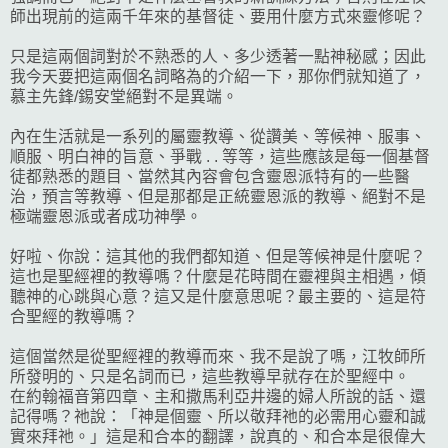
師出現前的這兩千年來的基督徒、要用什麼方式來靈修呢？
只是這兩個詞對於不熟悉的人、多少透著一點神秘感；因此
我今天要把這兩個名詞略為的介紹一下，那你們就知道了，
慕主先鋒/錫安堂絕對不是異端。
內在生活就是一系列的屬靈教導、從讚美、等候神、服事、
順服、明白神的旨意、爭戰 . . 等等，這些應該是每一個基督
徒都熟悉的題目、當然其內容會包含靈恩派特有的一些醫
治，預言等教導、但是那都是正統靈恩派的教導、絕對不是
極端靈恩派或者成功神學。
好啦、你說：這其他的我們都知道、但是等候神是什麼呢？
這也是聖經裡的教導嗎？什麼是花時間在靈裡與主相遇，傾
聽神的心跳與心意？這又是什麼意思呢？最主要的、這是符
合聖經的教導嗎？
這個當然是從聖經裡的教導而來、我不是說了嗎，江牧師所
所發明的、只是名詞而已，這些教導早就存在於聖經中。
在約翰福音第四章、主和撒馬利亞井邊的婦人所說的話、還
記得嗎？祂說：「神是個靈、所以敬拜祂的必需用心靈和誠
實來拜祂。」這是和合本的翻譯，說真的、和合本是很偉大