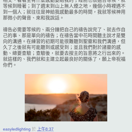
相交、看看主有什麼感動要給我的；睡前也很適合等候、就
等候到睡著；到了週末到山上無人煙之地，幾個小時裡遇不
到一個人；就往往是神給我感動最多的時間，我就等候神用
那微小的聲音、來和我說話。
禱告必需要等候的、兩分鐘把自己的禱告說完了、就去作自
己的事、那是單向的禱告；在禱告當中花時間聽主說才是雙
向的溝通。在練習的初期可能很難聽到聖靈和我們溝通，但
久了之後就有可能聽到或感受到；並且我們對於諸靈的感
動、總要查驗；查驗後，就要去按主的旨意將之行出來的。
就這樣的、我們就和主建立起最良好的關係了，願上帝祝福
你們。
easyledlighting
於
上午8:37