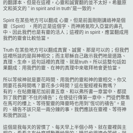
的翻譯本、但是在這裡，心靈和誠實翻的並不太好。希臘原
文和英文的 " in spirit and in truth"是一致的。
Spirit 在某些地方可以翻成 心靈，但是前面剛剛講過神是個
靈（Spirit），用的正是這個字、而神將氣吹入亞當的鼻孔
中、因此我們也是有靈的活人；這裡的 in spirit，應當翻成用
我們的靈會比較恰當。
Truth 在某些地方可以翻成真實、誠實、那是可以的；但我們
這裡所談的是與神相交；而主耶穌自己啟示我們祂是道路、
真理、生命。這句話裡的真理、就是truth。所以這整句話如
果翻成：用我們的靈、在神的真理中來敬拜祂會更恰當。
所以等候神就是要花時間、用我們的靈和神的靈相交。你又
問要花長時間嗎？要花多少時間？這在聖經裡有教嗎？
有的，在帖撒羅尼加前書五章、和以弗所書一章當中、都提
到了我們要"不住的禱告"；在使徒行傳第一章中、門徒們聚集
在馬可的樓上、等待聖靈的降靈時也用到"恆切的禱告"。是
的、禱告不該只是一兩分鐘的事，我們應該在靈裡、等待神
和我們說話。
這個是我每天的習慣了、每天早上半個小時、就在靈裡與主