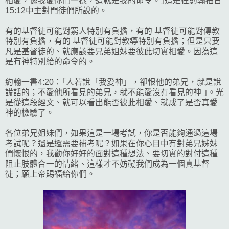
相愛，像我愛你們一樣，這就是我的命令。｣這是在約翰福音
15:12中主對門徒們所說的。
有的基督徒可能對窮人特別有負擔，有的 基督徒可能對傳教
特別有負擔，有的 基督徒可能對教導特別有負擔；但是只要
凡是基督徒的、就應該要兄弟姐妹要彼此切實相愛。因為這
是有神特別給的命令的。
約翰一書4:20：｢人若說「我愛神」，卻恨他的弟兄，就是說
謊話的；不愛他所看見的弟兄，就不能愛沒有看見的神 ｣。光
是從這段經文、就可以看出能否彼此相愛、就成了是否真愛
神的檢驗了。
各位弟兄姐妹們，如果這是一場考試，你是否能夠通過這場
考試呢？還是還需要補考呢？如果在你心目中有對弟兄姊妹
們懷恨的，我勸你好好的面對這種想法、要切實的對付這種
阻止肢體合一的情緒、這樣才不妨礙我們成為一個真基督
徒；願上帝賜福給你們。