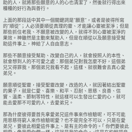
助的人，就將那些願意的人的心也清潔了，然後就行得出來
種種的好行為與善行。
上面的那段話中其中一個關鍵詞是"願意"，或者是彼得所寫
的"順從"；人必須要順從真理的靈、才能讓心靈被潔淨；但是
那些抓住老我、不願意被改變的人，就得不到心靈被潔淨的
果效。神雖然是主動來幫助人，但是在順從以及願意接受幫
助這件事上，神給了人自由意志。
那些不願意接受幫助、改變自己的人，就會按照人的本性、
就會想到人的不可愛之處：那個弟兄對我怎麼不好，這個弟
兄又得罪我，那個弟兄我看不起，這樣、就很難會去真心愛
弟兄。
願意順從聖靈，接受聖靈改變，改造的人，就因著結出聖靈
的果子，就是仁愛、喜樂、和平、忍耐、恩慈、良善、信
實、溫柔、節制等特性，就這樣可以生發出仁愛的心，就可
能去愛那不可愛的人，去愛弟兄。
那為什麼彼得要首先拿愛弟兄這件事來作檢驗呢，可不可能
用恩慈待窮人來作檢驗呢愛？也不是完全不可以，只是在愛
弟兄，要彼此相愛這件事上、是有主的命令的。｢ 你們要彼此