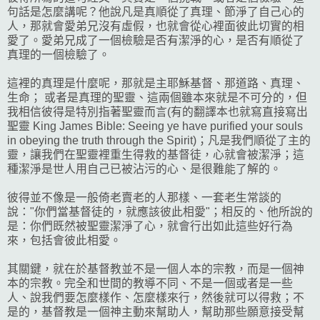
句話是怎麼講呢？他說凡是真順從了真理、節淨了自己心的
人，那就會愛弟兄沒有虛假，也就會從心裡面彼此切實的相
愛了。愛弟兄成了一個檢驗是否有潔淨的心，是否有順從了
真理的一個檢驗了。
這裡的真理是什麼呢，那就是主耶穌基督、那道路、真理、
生命； 或者是真理的聖靈、這兩個雖本來就是不可分的，但
我相信彼得是特別指著聖靈而言(有的翻譯本也就寫直接寫出
聖靈 King James Bible: Seeing ye have purified your souls
in obeying the truth through the Spirit)；凡是我們順從了主的
靈，讓我們在聖靈裡重生得救的基督徒，心就會被潔淨；這
種潔淨是世人用自己已被沾污的心、是很難能了解的。
彼得並不像是一般倚老賣老的人那樣、一套老生常談的
說："你們當基督徒的，就應該彼此相愛"；相反的、他所說的
是：你們既然被聖靈潔淨了心，就會行出如此這些好行為
來，包括會彼此相愛。
其關鍵，就在於基督教並不是一個人本的宗教，而是一個神
本的宗教。完全和世間的教導不同、不是一個或者是一些
人、說我們要怎麼樣作、怎麼樣來行，然後就可以得救；不
是的，基督教是一個神主動來幫助人，幫助那些願意接受幫