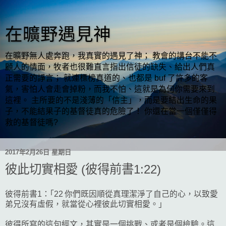
在曠野遇見神
在曠野無人處奔跑，我真實的遇見了神； 教會的講台不能不
顧人的情面，牧者也很難直言指出信徒的缺失、給出人們真
正需要的諍言； 就連標榜真道的、也都是 buf 了許多的客
氣，害怕人會走會掉粉，而我不怕、這就是為何你需要來到
這裡。 主所要的不是淺薄的「信主」，而是要結出生命的果
子，不能結果子的基督徒真的危險了！ 你還在當一個僅僅得
救的基督徒嗎?
2017年2月26日 星期日
彼此切實相愛 (彼得前書1:22)
彼得前書1：｢22 你們既因順從真理潔淨了自己的心，以致愛
弟兄沒有虛假，就當從心裡彼此切實相愛。｣
彼得所寫的這句經文，其實是一個挑戰、或者是個檢驗。這