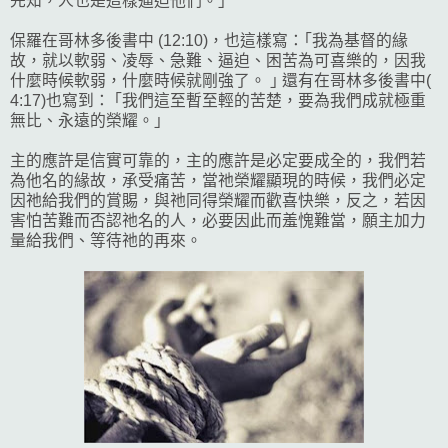
先知，人也是這樣逼迫他們。｣
保羅在哥林多後書中 (12:10)，也這樣寫：｢我為基督的緣
故，就以軟弱、凌辱、急難、逼迫、困苦為可喜樂的，因我
什麼時候軟弱，什麼時候就剛強了。 ｣ 還有在哥林多後書中(
4:17)也寫到： ｢我們這至暫至輕的苦楚，要為我們成就極重
無比、永遠的榮耀。｣
主的應許是信實可靠的，主的應許是必定要成全的，我們若
為他名的緣故，承受痛苦，當祂榮耀顯現的時候，我們必定
因祂給我們的賞賜，與祂同得榮耀而歡喜快樂，反之，若因
害怕苦難而否認祂名的人，必要因此而羞愧難當，願主加力
量給我們、等待祂的再來。