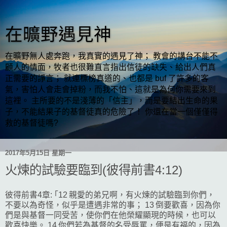
在曠野遇見神
在曠野無人處奔跑，我真實的遇見了神； 教會的講台不能不
顧人的情面，牧者也很難直言指出信徒的缺失、給出人們真
正需要的諍言； 就連標榜真道的、也都是 buf 了許多的客
氣，害怕人會走會掉粉，而我不怕、這就是為何你需要來到
這裡。 主所要的不是淺薄的「信主」，而是要結出生命的果
子，不能結果子的基督徒真的危險了！ 你還在當一個僅僅得
救的基督徒嗎?
2017年5月15日 星期一
火煉的試驗要臨到(彼得前書4:12)
彼得前書4章: ｢12 親愛的弟兄啊，有火煉的試驗臨到你們，
不要以為奇怪，似乎是遭遇非常的事； 13 倒要歡喜，因為你
們是與基督一同受苦，使你們在他榮耀顯現的時候，也可以
歡喜快樂。 14 你們若為基督的名受辱罵，便是有福的，因為