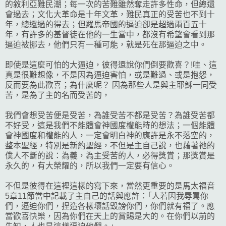
的敘利亞難民潮；每一次的苦難雖然奪走許多性命，但總還
會過去；文化大革命是十年文革，難民真正的受苦也不到十
年，總還過的得去；但羅馬帝國的逼迫卻是超過兩百五十
年，有許多的基督徒在他的一生當中，都沒有希望會看到那
逼迫被挪去，他們只有一種可能，就是死在那逼迫之中。
即使是這麼可怕的大逼迫，彼得還說你們倒要歡喜？!哇、這
真是很難想像，不是因為逼迫害怕，或是難過、或是抱怨，
反而要為此歡喜；為什麼呢？ 因為那些人是與主耶穌一同受
苦，是為了主的名而受苦的，
我們會想受苦便是受苦，為誰受苦不都是受苦？為誰受苦都
不好受，這是我們不能體會神國度權能時的想法；一個能體
會神國度和權能的人，一定會明白神的應許是永不落空的，
整本聖經，特別是新約聖經，不但是主自己說，也藉著祂的
僕人不斷的說：為義，為主受苦的人，必得獎賞；那獎賞是
永久的，有大榮耀的，所以我們一定要有信心。
不但是彼得在這裡這樣的寫下來，當然更重要的是馬太福音
5章11節當中記載了主自己的話與應許：｢人若因我辱罵你
們，逼迫你們，捏造各樣壞話毀謗你們，你們就有福了。應
當歡喜快樂，因為你們在天上的賞賜是大的。在你們以前的