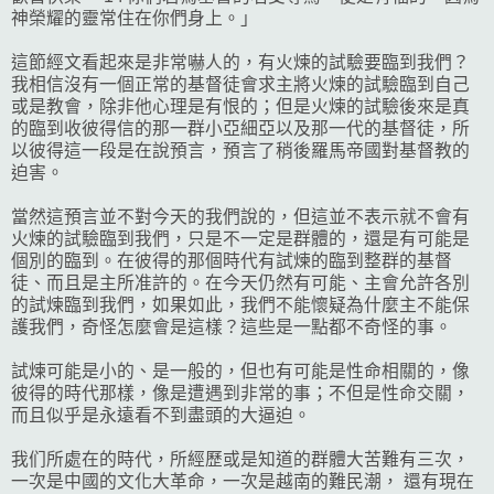
神榮耀的靈常住在你們身上。｣
這節經文看起來是非常嚇人的，有火煉的試驗要臨到我們？
我相信沒有一個正常的基督徒會求主將火煉的試驗臨到自己
或是教會，除非他心理是有恨的；但是火煉的試驗後來是真
的臨到收彼得信的那一群小亞細亞以及那一代的基督徒，所
以彼得這一段是在說預言，預言了稍後羅馬帝國對基督教的
迫害。
當然這預言並不對今天的我們說的，但這並不表示就不會有
火煉的試驗臨到我們，只是不一定是群體的，還是有可能是
個別的臨到。在彼得的那個時代有試煉的臨到整群的基督
徒、而且是主所准許的。在今天仍然有可能、主會允許各別
的試煉臨到我們，如果如此，我們不能懷疑為什麼主不能保
護我們，奇怪怎麼會是這樣？這些是一點都不奇怪的事。
試煉可能是小的、是一般的，但也有可能是性命相關的，像
彼得的時代那樣，像是遭遇到非常的事；不但是性命交關，
而且似乎是永遠看不到盡頭的大逼迫。
我们所處在的時代，所經歷或是知道的群體大苦難有三次，
一次是中國的文化大革命，一次是越南的難民潮， 還有現在