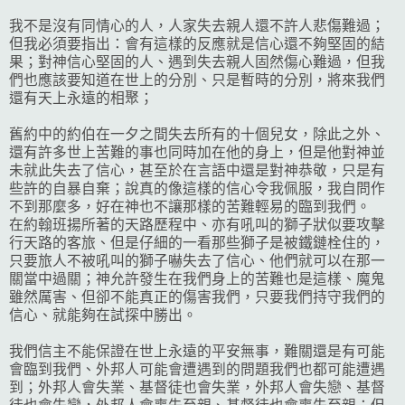
我不是沒有同情心的人，人家失去親人還不許人悲傷難過；
但我必須要指出：會有這樣的反應就是信心還不夠堅固的結
果；對神信心堅固的人、遇到失去親人固然傷心難過，但我
們也應該要知道在世上的分別、只是暫時的分別，將來我們
還有天上永遠的相聚；
舊約中的約伯在一夕之間失去所有的十個兒女，除此之外、
還有許多世上苦難的事也同時加在他的身上，但是他對神並
未就此失去了信心，甚至於在言語中還是對神恭敬，只是有
些許的自暴自棄；說真的像這樣的信心令我佩服，我自問作
不到那麼多，好在神也不讓那樣的苦難輕易的臨到我們。
在約翰班揚所著的天路歷程中、亦有吼叫的獅子狀似要攻擊
行天路的客旅、但是仔細的一看那些獅子是被鐵鏈栓住的，
只要旅人不被吼叫的獅子嚇失去了信心、他們就可以在那一
關當中過關；神允許發生在我們身上的苦難也是這樣、魔鬼
雖然厲害、但卻不能真正的傷害我們，只要我們持守我們的
信心、就能夠在試探中勝出。
我們信主不能保證在世上永遠的平安無事，難關還是有可能
會臨到我們、外邦人可能會遭遇到的問題我們也都可能遭遇
到；外邦人會失業、基督徒也會失業，外邦人會失戀、基督