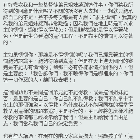
有好幾次我和一些基督徒弟兄姐妹談到這件事，你們猜我所
得到的回應是什麼呢？不問的話沒有人去想、一想就只能承
認自己的不足，差不多每次都是有人說："求主憐憫"，我真的
為我的弟兄姐妹感到非常難過；因為我們在地上時是可以求
主的憐憫、過犯得以得赦免；但是雖然過犯是得以得著赦
免，但是新生命建造的這個工程、不是靠主的憐憫可以得著
的。
主如果憐憫你、那誰是不得憐憫的呢？我們已經靠著主的憐
憫能夠認識主、能夠得聽到真道；但是在天上進天國門的審
判是不能再有憐憫的；到那日必有各樣求情拉關係的人，但
是主要說：「我告訴你們，我不曉得你們是哪裡來的。你們
這一切作惡的人，離開我去吧！」
這個問題也不是問這個弟兄能不能得救、或是這個姐妹能
否，最重要的是自己，你自己能不能得救；我們不能拿十字
架上的那個強盜可以得救，為什麼我就不能照同樣的標準得
救？用這樣的問題來追討主是不行的。主已經將怎麼樣才能
得救的事情都已經啟示給了我們，但是主也給我們自由意
志、我們當為我們自己的決定負責。
也有些人講過、在現在的階段家庭負擔大、照顧孩子忙，這