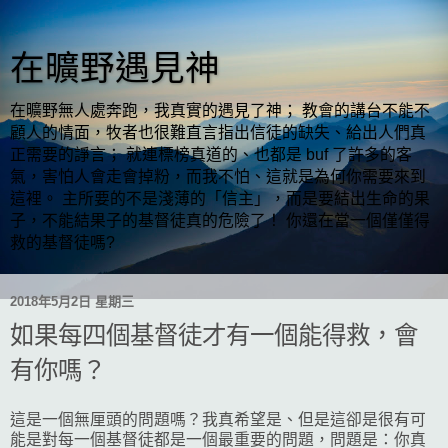
在曠野遇見神
在曠野無人處奔跑，我真實的遇見了神； 教會的講台不能不
顧人的情面，牧者也很難直言指出信徒的缺失、給出人們真
正需要的諍言； 就連標榜真道的、也都是 buf 了許多的客
氣，害怕人會走會掉粉，而我不怕、這就是為何你需要來到
這裡。 主所要的不是淺薄的「信主」，而是要結出生命的果
子，不能結果子的基督徒真的危險了！ 你還在當一個僅僅得
救的基督徒嗎?
2018年5月2日 星期三
如果每四個基督徒才有一個能得救，會
有你嗎？
這是一個無厘頭的問題嗎？我真希望是、但是這卻是很有可
能是對每一個基督徒都是一個最重要的問題，問題是：你真