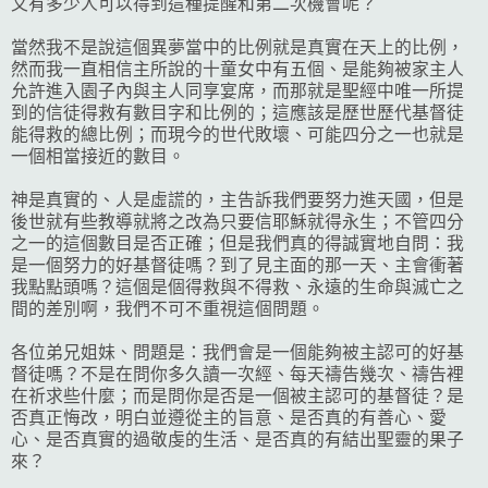
又有多少人可以得到這種提醒和第二次機會呢？
當然我不是說這個異夢當中的比例就是真實在天上的比例，
然而我一直相信主所說的十童女中有五個、是能夠被家主人
允許進入園子內與主人同享宴席，而那就是聖經中唯一所提
到的信徒得救有數目字和比例的；這應該是歷世歷代基督徒
能得救的總比例；而現今的世代敗壞、可能四分之一也就是
一個相當接近的數目。
神是真實的、人是虛謊的，主告訴我們要努力進天國，但是
後世就有些教導就將之改為只要信耶穌就得永生；不管四分
之一的這個數目是否正確；但是我們真的得誠實地自問：我
是一個努力的好基督徒嗎？到了見主面的那一天、主會衝著
我點點頭嗎？這個是個得救與不得救、永遠的生命與滅亡之
間的差別啊，我們不可不重視這個問題。
各位弟兄姐妹、問題是：我們會是一個能夠被主認可的好基
督徒嗎？不是在問你多久讀一次經、每天禱告幾次、禱告裡
在祈求些什麼；而是問你是否是一個被主認可的基督徒？是
否真正悔改，明白並遵從主的旨意、是否真的有善心、愛
心、是否真實的過敬虔的生活、是否真的有結出聖靈的果子
來？