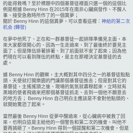
的能得救嗎？至於標題中四個基督徒裡面只選一個的這個比
例是根據 Benny Hinn 在2015年在南非心臟病發作、不醒人
事、接受急救時所作了的一個異夢；
關於 Benny Hinn 的這個異夢，可以查看這裡：
神給的第二次
机会 (轉發)
在夢中他死了、正在和一群基督徒一起排隊準備見主面，本
來大家都很開心的、因為一生走過來、到了最後終於要見主
面了；但是隊伍排著排著、到了前面就不安了起來；因為他
們現在可以看到隊伍的終點，是主在那裡決定基督徒的去
處。
據 Benny Hinn 的觀察，主大概對其中四分之一的基督徒點點
頭，天使就打開樂園的門讓那個基督徒進去；但是對其它的
基督徒，主搖搖頭之後、現場的氣氛就肅穆起來，立時就有
黑暗的使者飛過來把那個基督徒抓走、去到一個他不願意去
的地方去； Benny Hinn 自己明白主應該是不會對他點頭的、
就開始驚恐了起來。
當然最後 Benny Hinn 從夢中醒過來，從心臟病中被救了回
來，也明白這是主給他的一個警告和第二次的機會、叫他不
要再搞砸了。Benny Hinn 得到一個提醒和第二次機會，但是