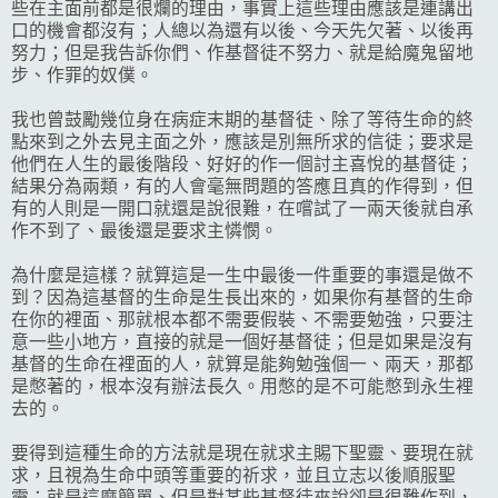
些在主面前都是很爛的理由，事實上這些理由應該是連講出
口的機會都沒有；人總以為還有以後、今天先欠著、以後再
努力；但是我告訴你們、作基督徒不努力、就是給魔鬼留地
步、作罪的奴僕。
我也曾鼓勵幾位身在病症末期的基督徒、除了等待生命的終
點來到之外去見主面之外，應該是別無所求的信徒；要求是
他們在人生的最後階段、好好的作一個討主喜悅的基督徒；
結果分為兩類，有的人會毫無問題的答應且真的作得到，但
有的人則是一開口就還是說很難，在嚐試了一兩天後就自承
作不到了、最後還是要求主憐憫。
為什麼是這樣？就算這是一生中最後一件重要的事還是做不
到？因為這基督的生命是生長出來的，如果你有基督的生命
在你的裡面、那就根本都不需要假裝、不需要勉強，只要注
意一些小地方，直接的就是一個好基督徒；但是如果是沒有
基督的生命在裡面的人，就算是能夠勉強個一、兩天，那都
是憋著的，根本沒有辦法長久。用憋的是不可能憋到永生裡
去的。
要得到這種生命的方法就是現在就求主賜下聖靈、要現在就
求，且視為生命中頭等重要的祈求，並且立志以後順服聖
靈；就是這麼簡單、但是對某些基督徒來說卻是很難作到，