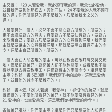
主又說：「23 人若愛我，就必遵守我的道，我父也必愛他，
並且我們要到他那裡去，與他同住。 24 不愛我的人就不遵守
我的道；你們所聽見的道不是我的，乃是差我來之父的
道。」
人若愛另外一個人、必然不會不關心對方所想的、所要的；
更不會違逆對方的意志；真愛對方不是要佔有對方，要對方
來取悅自己；愛對方乃是要讓對方的心意得到滿足，我們愛
主就是要讓主的心意得著滿足，那就是要明白且遵守主的命
令，這是主自己所說的、所要的。
一個人會在人前表現的愛主，可以在教會裡敬拜時又哭又跪
地，但是卻對弟兄、對窮苦人卻不能夠關愛，或者是也不捨
得以奉獻支持宣教事工，這樣對待主的兩個命令，還算是愛
主嗎？約翰一書 5章3節「 我們遵守神的誡命，這就是愛他
了，並且他的誡命不是難守的。」
約翰一書 4:章「20 人若說「我愛神」，卻恨他的弟兄，就是
說謊話的；不愛他所看見的弟兄，就不能愛沒有看見的神。
21 愛神的，也當愛弟兄，這是我們從神所受的命令。」
各位弟兄姐妹、你們愛主嗎？還是你們只是想要他人知道你