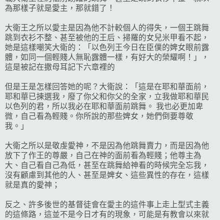
為那樣子就是愛主，那就錯了！
大衛王之所以愛主是因為他不計較個人的得失，一個王跳舞
跳到衣衫不整、甚至被他的王后、掃羅的女兒米甲看不起，
她是這樣嘲笑大衛的：「以色列王今日在臣僕的婢女眼前露
體，如同一個輕賤人無恥露體一樣，有好大的榮耀啊！」，
這是被記在撒母耳記下六章裡的
但是王是怎樣回答她的呢？大衛說：「這是在耶和華面前，
耶和華已揀選我，廢了你父和你父的全家，立我做耶和華民
以色列的君，所以我必在耶和華面前跳舞。 我也必更加卑
微，自己看為輕賤。你所說的那些婢女，她們倒要尊敬
我。」
大衛之所以是敬虔愛神，不是因為他跳舞賣力，而是因為他
放下了作王的尊嚴，自己在神的面前看為輕賤；他尊主為
大、自己看自己為低，甚至在跳舞給神看的時候完全忘我，
沒有顧慮到其他的人、甚至是婢女、這些異性的存在，這樣
就是真的愛神；
反之、許多後世的基督徒會在愛主的這件事上走上型式主義
的這條路，這並不是今日才有的現象，可能是有教會以來就