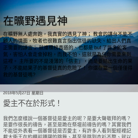
在曠野遇見神
在曠野無人處奔跑，我真實的遇見了神； 教會的講台不能不
顧人的情面，牧者也很難直言指出信徒的缺失、給出人們真
正需要的諍言； 就連標榜真道的、也都是 buf 了許多的客
氣，害怕人會走會掉粉，而我不怕、這就是為何你需要來到
這裡。 主所要的不是淺薄的「信主」，而是要結出生命的果
子，不能結果子的基督徒真的危險了！ 你還在當一個僅僅得
救的基督徒嗎?
2018年5月27日 星期日
愛主不在於形式！
我們怎麼樣說一個基督徒是愛主的呢？是要大聲敬拜的嗎？
是要作很長的禱告，甚至是跪在祭壇前禱告的嗎？其實我們
不能從外表看一個基督徒是否愛主，有許多人看到聖經裡記
載大衛王在約櫃前踴躍的跳舞、甚至是跳到衣衫不整、就以