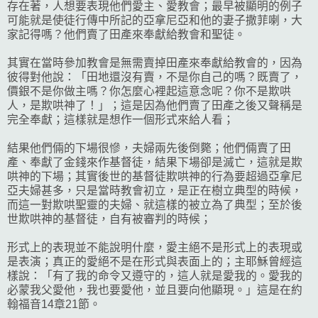
存在著，人想要表現他們愛主、愛教會；最早被顯明的例子
可能就是使徒行傳中所記的亞拿尼亞和他的妻子撒菲喇，大
家記得嗎？他們賣了田產來奉獻給教會和聖徒。
其實在當時參加教會是無需賣掉田產來奉獻給教會的，因為
彼得對他說：「田地還沒有賣，不是你自己的嗎？既賣了，
價銀不是你做主嗎？你怎麼心裡起這意念呢？你不是欺哄
人，是欺哄神了！」；這是因為他們賣了田產之後又聲稱是
完全奉獻；這樣就是想作一個形式來給人看；
結果他們倆的下場很慘，夫婦兩先後倒斃；他們倆賣了田
產、奉獻了金錢來作基督徒，結果下場卻是滅亡，這就是欺
哄神的下場；其實後世的基督徒欺哄神的行為要超過亞拿尼
亞夫婦甚多，只是當時教會初立，是正在樹立典型的時候，
而這一對欺哄聖靈的夫婦、就這樣的被立為了典型；至於後
世欺哄神的基督徒，自有被審判的時候；
形式上的表現並不能說明什麼，愛主絕不是形式上的表現或
是表演；真正的愛絕不是在形式與表面上的；主耶穌曾經這
樣說：「有了我的命令又遵守的，這人就是愛我的。愛我的
必蒙我父愛他，我也要愛他，並且要向他顯現。」這是在約
翰福音14章21節。