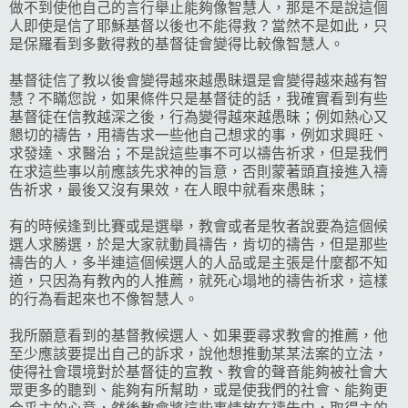
做不到使他自己的言行舉止能夠像智慧人，那是不是說這個
人即使是信了耶穌基督以後也不能得救？當然不是如此，只
是保羅看到多數得救的基督徒會變得比較像智慧人。
基督徒信了教以後會變得越來越愚眛還是會變得越來越有智
慧？不瞞您說，如果條件只是基督徒的話，我確實看到有些
基督徒在信教越深之後，行為變得越來越愚昧；例如熱心又
懇切的禱告，用禱告求一些他自己想求的事，例如求興旺、
求發達、求醫治；不是說這些事不可以禱告祈求，但是我們
在求這些事以前應該先求神的旨意，否則蒙著頭直接進入禱
告祈求，最後又沒有果效，在人眼中就看來愚眛；
有的時候逢到比賽或是選舉，教會或者是牧者說要為這個候
選人求勝選，於是大家就動員禱告，肯切的禱告，但是那些
禱告的人，多半連這個候選人的人品或是主張是什麼都不知
道，只因為有教內的人推薦，就死心塌地的禱告祈求，這樣
的行為看起來也不像智慧人。
我所願意看到的基督教候選人、如果要尋求教會的推薦，他
至少應該要提出自己的訴求，說他想推動某某法案的立法，
使得社會環境對於基督徒的宣教、教會的聲音能夠被社會大
眾更多的聽到、能夠有所幫助，或是使我們的社會、能夠更