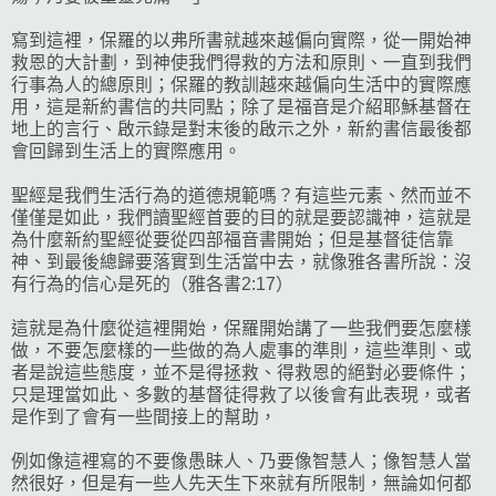
寫到這裡，保羅的以弗所書就越來越偏向實際，從一開始神
救恩的大計劃，到神使我們得救的方法和原則、一直到我們
行事為人的總原則；保羅的教訓越來越偏向生活中的實際應
用，這是新約書信的共同點；除了是福音是介紹耶穌基督在
地上的言行、啟示錄是對末後的啟示之外，新約書信最後都
會回歸到生活上的實際應用。
聖經是我們生活行為的道德規範嗎？有這些元素、然而並不
僅僅是如此，我們讀聖經首要的目的就是要認識神，這就是
為什麼新約聖經從要從四部福音書開始；但是基督徒信靠
神、到最後總歸要落實到生活當中去，就像雅各書所說：沒
有行為的信心是死的（雅各書2:17）
這就是為什麼從這裡開始，保羅開始講了一些我們要怎麼樣
做，不要怎麼樣的一些做的為人處事的準則，這些準則、或
者是說這些態度，並不是得拯救、得救恩的絕對必要條件；
只是理當如此、多數的基督徒得救了以後會有此表現，或者
是作到了會有一些間接上的幫助，
例如像這裡寫的不要像愚眛人、乃要像智慧人；像智慧人當
然很好，但是有一些人先天生下來就有所限制，無論如何都