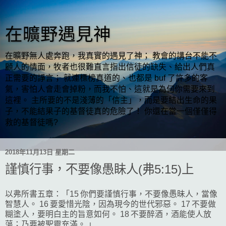
在曠野遇見神
在曠野無人處奔跑，我真實的遇見了神； 教會的講台不能不
顧人的情面，牧者也很難直言指出信徒的缺失、給出人們真
正需要的諍言； 就連標榜真道的、也都是 buf 了許多的客
氣，害怕人會走會掉粉，而我不怕、這就是為何你需要來到
這裡。 主所要的不是淺薄的「信主」，而是要結出生命的果
子，不能結果子的基督徒真的危險了！ 你還在當一個僅僅得
救的基督徒嗎?
2018年11月13日 星期二
謹慎行事，不要像愚眛人(弗5:15)上
以弗所書五章：「15 你們要謹慎行事，不要像愚昧人，當像
智慧人。 16 要愛惜光陰，因為現今的世代邪惡。 17 不要做
糊塗人，要明白主的旨意如何。 18 不要醉酒，酒能使人放
蕩；乃要被聖靈充滿。 」