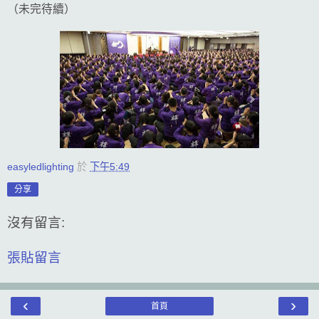
（未完待續）
easyledlighting
於
下午5:49
分享
沒有留言:
張貼留言
‹
›
首頁