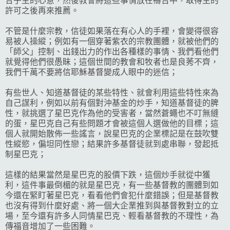
合乎主的心意，然後教會將這些事情放在禱告中，取得主的
許可之後再來推薦。
不管是什麼宗教，信徒如果落在有心人的手裡，會變得很容
易被人操縱；例如有一個穿著紫衣的宗教團體，就被他們的
「師父」控制、出錢出力的作出各種樣的事情、我們看他們
就覺得他們很愚眛；這個世間的教會和牧者也是良莠不齊，
我們千萬不要將信耶穌基督變成人眼中的迷信；
有些世人、知道基督徒的某些特性、就會利用這些特性來為
自己謀利，例如以前有個對沖基金的炒手，知道基督徒的脾
性，就挑選了星巴克作為他的受害者，當然蒼蠅也不叮無縫
的蛋，星巴克自己有些問題才會被這個人選做他的目標；這
個人就開始散佈一些謠言，說星巴克的企業標記是在鼓吹雙
性縱慾，偏坦同性戀；結果許多基督徒就到處串聯，發起抵
制星巴克；
這樣的結果當然是星巴克的股價下跌，這個炒手就從中獲
利，這件事最倒楣的就是星巴克，有一些基督教的團體到如
今還在緊盯著星巴克，看看他們會犯什麼錯誤；但是基督教
也沒有得到什麼好處、將一個大企業推到與基督教對立的立
場，至今還有許多人同情星巴克、輕看基督教的不理性，為
傳福音增加了一些困難。