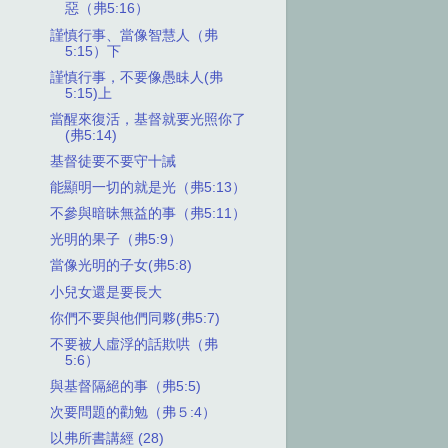
惡（弗5:16）
謹慎行事、當像智慧人（弗
5:15）下
謹慎行事，不要像愚眛人(弗
5:15)上
當醒來復活，基督就要光照你了
(弗5:14)
基督徒要不要守十誡
能顯明一切的就是光（弗5:13）
不參與暗昧無益的事（弗5:11）
光明的果子（弗5:9）
當像光明的子女(弗5:8)
小兒女還是要長大
你們不要與他們同夥(弗5:7)
不要被人虛浮的話欺哄（弗
5:6）
與基督隔絕的事（弗5:5)
次要問題的勸勉（弗５:4）
以弗所書講經 (28)