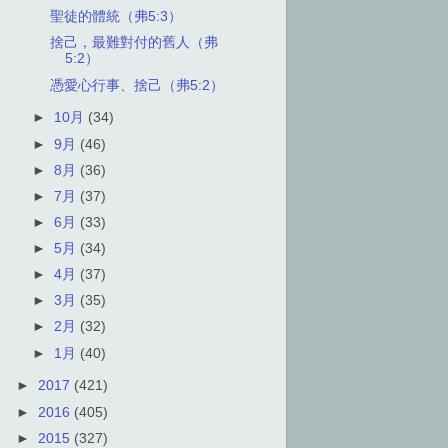
聖徒的體統（弗5:3）
捨己，最難對付的舊人（弗
5:2）
憑愛心行事、捨己（弗5:2）
►
10月
(34)
►
9月
(46)
►
8月
(36)
►
7月
(37)
►
6月
(33)
►
5月
(34)
►
4月
(37)
►
3月
(35)
►
2月
(32)
►
1月
(40)
►
2017
(421)
►
2016
(405)
►
2015
(327)