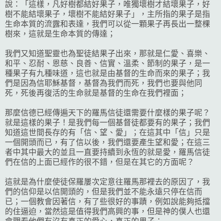
說：「這樣，凡好樹都結好果子，唯獨壞樹才結壞果子，好
樹不能結壞果子，壞樹不能結好果子」，主所指的果子是指
生命本質的流露和表達，我們可以從一顆果子再長出一整棵
樹來，這就是生命本質的傳達；
我們又知道聖靈也為聖徒結果子出來，那就是仁愛、喜樂、
和平、忍耐、恩慈、良善、信實、溫柔、節制的果子，是一
種果子有九種味道，這也就是由基督的生命而來的果子；我
們是因為信耶穌基督，基督為我們而死，我們也要與他同
死，死後再復活的生命就是基督的生命在我們裡面；
那麼信德已經傳遍天下的羅馬信徒還需要什麼樣的果子呢？
就是這樣的果子！是我們每一個基督徒都要有的果子；我們
知道這世間長存的有「信、望、愛」；在這其中「信」只是
一個開頭而已，有了信以後，我們還要產生望和愛；在這三
者中其中最大的並且一直要持續到永恆的就是愛，羅馬信徒
們在信的上面已經作的很不錯，但是在其它的方面呢？
這就是為什麼使徒保羅屢次定意往羅馬那裡去的原因了，我
們的信仰是以信開頭的，但是我們並不能永遠只停在信而
已；一個教會因著信，有了些很好的事蹟，例如說能夠抵擋
的住逼迫，當然這是值得我們高興的事，但是神的僕人也還