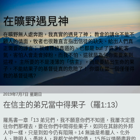
在曠野遇見神
在曠野無人處奔跑，我真實的遇見了神； 教會的講台不能不
顧人的情面，牧者也很難直言指出信徒的缺失、給出人們真
正需要的諍言； 就連標榜真道的、也都是 buf 了許多的客
氣，害怕人會走會掉粉，而我不怕、這就是為何你需要來到
這裡。 主所要的不是淺薄的「信主」，而是要結出生命的果
子，不能結果子的基督徒真的危險了！ 你還在當一個僅僅得
救的基督徒嗎?
2019年7月7日 星期日
在信主的弟兄當中得果子（羅1:13）
羅馬書一章「13 弟兄們，我不願意你們不知道，我屢次定意
往你們那裡去，要在你們中間得些果子，如同在其餘的外邦
人中一樣，只是到如今仍有阻隔。14 無論是希臘人、化外
人、聰明人、愚拙人，我都欠他們的債， 15 所以情願盡我的