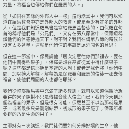
力量，將福音也傳給你們在羅馬的人。」
從「如同在其餘的外邦人中一樣」這句話當中，我們可以知
道在羅馬教會中亦是外邦人的教會，或是至少有許多的外邦
人，但是我們知道羅馬書是寫給羅馬基督徒的，由保羅在句
首的稱呼他們是「弟兄們」，又有在第八節當中，保羅還稱
讚他們的信德傳遍天下，對不對？我們在講第八節的時候並
沒有太多著墨，這就是他們信的事跡是遠近聞名的意思；
但在這一節當中，保羅說他「屢次定意往你們那裡去，要在
他們中間得些果子」，保羅是想在基督徒當中得什麼果子
呢？這些都是信耶穌是基督的人啊！或者是我們將「你們中
間」加以擴大解釋，解釋為是保羅要和羅馬的信徒一起去傳
福音，使他們周圍的人也都信耶穌？
我們從整部羅馬書中充滿了諸多教訓，就可以知道保羅所想
要得的果子絕對不只是傳福音使人信主而已，我們今天稱那
個為福音的果子，但是很有可能，保羅甚至不以為那就是果
子，或者最多只是剛剛結蒂，初成形的果子罷了；保羅所想
要得的乃是生命的果子。
主耶穌有ㄧ次講道，教門徒們要如何分辨好壞的生命，他