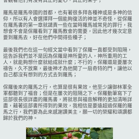
會觀看他們有沒有真正的愛心，真正的果子；
羅馬是羅馬帝國的首都，也有著很多拜各種神或是多神的信
仰，所以有人會選擇拜一個能夠復活的神並不奇怪，從保羅
在羅馬書的第一章就譴責一些在當時羅馬城常見的罪行，我
想會不會是保羅看到了羅馬教會的需要，因此他才幾次定意
要到羅馬去，好在他們中間得些種子；
最後我們也在這一句經文當中看到了保羅一直都受到阻隔，
這告訴我們並不是因為保羅是神所愛的人，神所重用的工
人，就能夠想什麼就給成就什麼；不行的，保羅還是要屢次
禱告，久不放棄，最後神才為他開了一扇奇特的門，讓他以
自己都沒有想到的方式去到羅馬；
保羅後來的羅馬之行，也算是很有果效，他至少讓御林軍全
軍都聽到了福音；但是在屢次的阻隔之下，保羅動筆寫下了
這部很長很詳盡的羅馬書，將就恩與福音解釋的更加清晰詳
盡，藉著這部書所得到的果效，我相信是要遠超過保羅的羅
馬之行，我們要為此來感謝讚美主，願一切的榮耀和頌讚都
歸於我們的神。