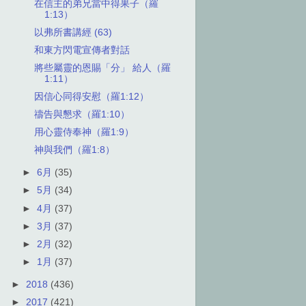
在信主的弟兄當中得果子（羅
1:13）
以弗所書講經 (63)
和東方閃電宣傳者對話
將些屬靈的恩賜「分」 給人（羅
1:11）
因信心同得安慰（羅1:12）
禱告與懇求（羅1:10）
用心靈侍奉神（羅1:9）
神與我們（羅1:8）
►
6月
(35)
►
5月
(34)
►
4月
(37)
►
3月
(37)
►
2月
(32)
►
1月
(37)
►
2018
(436)
►
2017
(421)