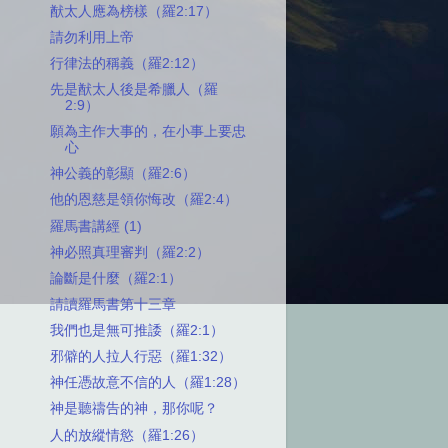
猷太人應為榜樣（羅2:17）
請勿利用上帝
行律法的稱義（羅2:12）
先是猷太人後是希臘人（羅
2:9）
願為主作大事的，在小事上要忠
心
神公義的彰顯（羅2:6）
他的恩慈是領你悔改（羅2:4）
羅馬書講經 (1)
神必照真理審判（羅2:2）
論斷是什麼（羅2:1）
請讀羅馬書第十三章
我們也是無可推諉（羅2:1）
邪僻的人拉人行惡（羅1:32）
神任憑故意不信的人（羅1:28）
神是聽禱告的神，那你呢？
人的放縱情慾（羅1:26）