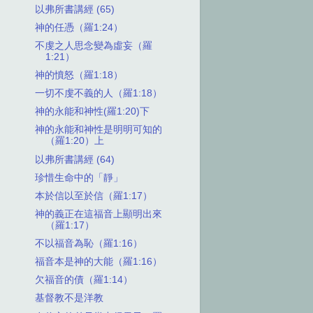
以弗所書講經 (65)
神的任憑（羅1:24）
不虔之人思念變為虛妄（羅
1:21）
神的憤怒（羅1:18）
一切不虔不義的人（羅1:18）
神的永能和神性(羅1:20)下
神的永能和神性是明明可知的
（羅1:20）上
以弗所書講經 (64)
珍惜生命中的「靜」
本於信以至於信（羅1:17）
神的義正在這福音上顯明出來
（羅1:17）
不以福音為恥（羅1:16）
福音本是神的大能（羅1:16）
欠福音的債（羅1:14）
基督教不是洋教