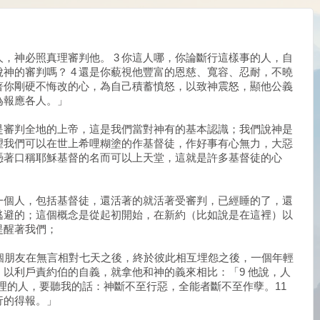
人，神必照真理審判他。 3 你這人哪，你論斷行這樣事的人，自
神的審判嗎？ 4 還是你藐視他豐富的恩慈、寬容、忍耐，不曉
任著你剛硬不悔改的心，為自己積蓄憤怒，以致神震怒，顯他公義
為報應各人。」
是審判全地的上帝，這是我們當對神有的基本認識；我們說神是
望我們可以在世上希哩糊塗的作基督徒，作好事有心無力，大惡
憑著口稱耶穌基督的名而可以上天堂，這就是許多基督徒的心
一個人，包括基督徒，還活著的就活著受審判，已經睡的了，還
逃避的；這個概念是從起初開始，在新約（比如說是在這裡）以
提醒著我們；
個朋友在無言相對七天之後，終於彼此相互埋怨之後，一個年輕
以利戶責約伯的自義，就拿他和神的義來相比：「9 他說，人
明理的人，要聽我的話：神斷不至行惡，全能者斷不至作孽。11
行的得報。」