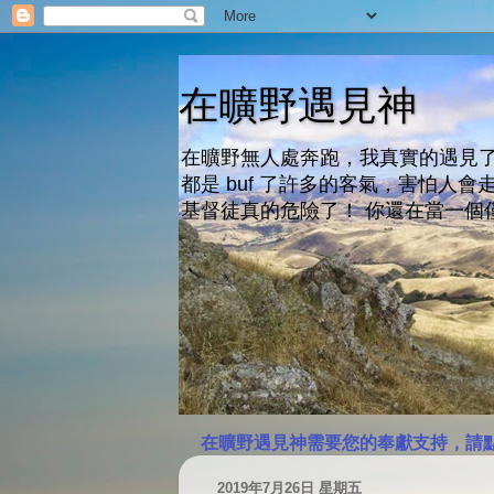
在曠野遇見神
在曠野無人處奔跑，我真實的遇見了
都是 buf 了許多的客氣，害怕
基督徒真的危險了！ 你還在當一個
在曠野遇見神需要您的奉獻支持，請
2019年7月26日 星期五