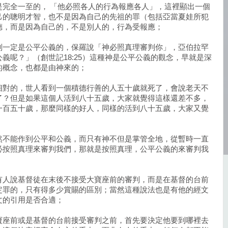
是完全一至的， 「他必照各人的行為報應各人」，這裡顯出一個
己的聰明才智，也不是因為自己的先祖的罪（包括亞當夏娃所犯
德，而是因為自己的，不是別人的，行為受報應；
判一定是公平公義的，保羅說「神必照真理審判你」，亞伯拉罕
義呢？」（創世記18:25）這種神是公平公義的觀念，早就是深
的概念，也都是由神來的；
相對的，世人看到一個積德行善的人五十歲就死了，會說老天不
了？但是如果這個人活到八十五歲，大家就覺得這樣還差不多，
一百五十歲，那麼同樣的好人，同樣的活到八十五歲，大家又覺
然不能作到公平和公義，而只有神不但是掌管全地，從暫時一直
必按照真理來審判我們，那就是按照真理，公平公義的來審判我
有人說基督徒在末後不接受大寶座前的審判，而是在基督的台前
定罪的，只有得多少賞賜的區別；當然這種說法也是有他的經文
文的引用是否合適；
寶座前或是基督的台前接受審判之前，首先要決定他要到哪裡去