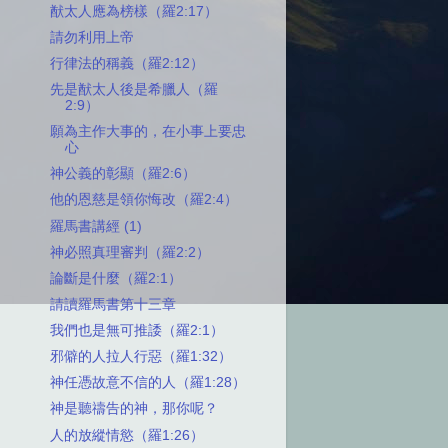
猷太人應為榜樣（羅2:17）
請勿利用上帝
行律法的稱義（羅2:12）
先是猷太人後是希臘人（羅
2:9）
願為主作大事的，在小事上要忠
心
神公義的彰顯（羅2:6）
他的恩慈是領你悔改（羅2:4）
羅馬書講經 (1)
神必照真理審判（羅2:2）
論斷是什麼（羅2:1）
請讀羅馬書第十三章
我們也是無可推諉（羅2:1）
邪僻的人拉人行惡（羅1:32）
神任憑故意不信的人（羅1:28）
神是聽禱告的神，那你呢？
人的放縱情慾（羅1:26）