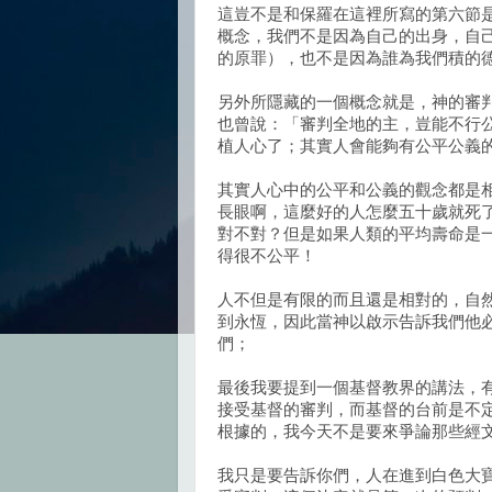
這豈不是和保羅在這裡所寫的第六節
概念，我們不是因為自己的出身，自
的原罪），也不是因為誰為我們積的
另外所隱藏的一個概念就是，神的審
也曾說：「審判全地的主，豈能不行公
植人心了；其實人會能夠有公平公義
其實人心中的公平和公義的觀念都是
長眼啊，這麼好的人怎麼五十歲就死
對不對？但是如果人類的平均壽命是
得很不公平！
人不但是有限的而且還是相對的，自
到永恆，因此當神以啟示告訴我們他
們；
最後我要提到一個基督教界的講法，
接受基督的審判，而基督的台前是不
根據的，我今天不是要來爭論那些經
我只是要告訴你們，人在進到白色大