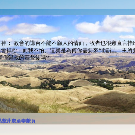
神； 教會的講台不能不顧人的情面，牧者也很難直言指
人會走會掉粉，而我不怕、這就是為何你需要來到這裡。 
僅僅得救的基督徒嗎?
點擊此處至奉獻頁