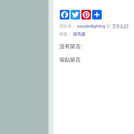
F
T
P
S
a
w
i
h
c
i
n
a
張貼者：
easyledlighting
於
下午3:27
e
t
t
r
b
t
e
e
標籤：
羅馬書
o
e
r
o
r
e
k
s
沒有留言:
t
張貼留言