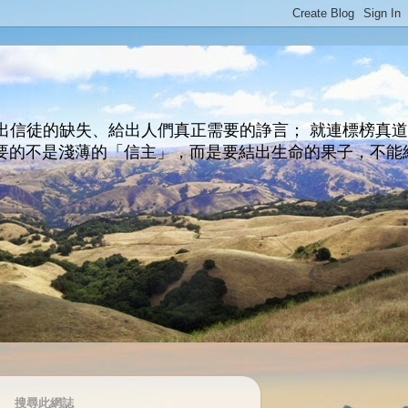
出信徒的缺失、給出人們真正需要的諍言； 就連標榜真
主所要的不是淺薄的「信主」，而是要結出生命的果子，不能
搜尋此網誌