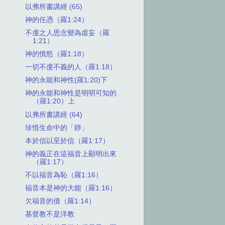
以弗所書講經 (65)
神的任憑（羅1:24）
不虔之人思念變為虛妄（羅
1:21）
神的憤怒（羅1:18）
一切不虔不義的人（羅1:18）
神的永能和神性(羅1:20)下
神的永能和神性是明明可知的
（羅1:20）上
以弗所書講經 (64)
珍惜生命中的「靜」
本於信以至於信（羅1:17）
神的義正在這福音上顯明出來
（羅1:17）
不以福音為恥（羅1:16）
福音本是神的大能（羅1:16）
欠福音的債（羅1:14）
基督教不是洋教