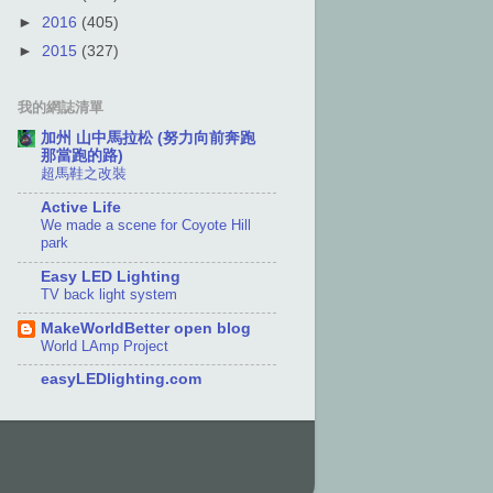
►
2016
(405)
►
2015
(327)
我的網誌清單
加州 山中馬拉松 (努力向前奔跑
那當跑的路)
超馬鞋之改裝
Active Life
We made a scene for Coyote Hill
park
Easy LED Lighting
TV back light system
MakeWorldBetter open blog
World LAmp Project
easyLEDlighting.com