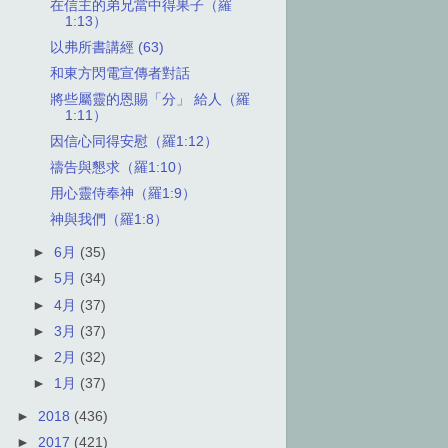
在信主的弟兄當中得果子（羅
1:13）
以弗所書講經 (63)
和東方閃電宣傳者對話
將些屬靈的恩賜「分」 給人（羅
1:11）
因信心同得安慰（羅1:12）
禱告與懇求（羅1:10）
用心靈侍奉神（羅1:9）
神與我們（羅1:8）
►
6月
(35)
►
5月
(34)
►
4月
(37)
►
3月
(37)
►
2月
(32)
►
1月
(37)
►
2018
(436)
►
2017
(421)