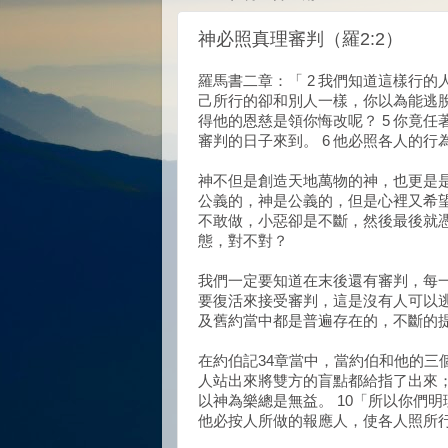
神必照真理審判（羅2:2）
羅馬書二章：「 2 我們知道這樣行的
己所行的卻和別人一樣，你以為能逃脫
得他的恩慈是領你悔改呢？ 5 你竟
審判的日子來到。 6 他必照各人的行
神不但是創造天地萬物的神，也更是
公義的，神是公義的，但是心裡又希
不敢做，小惡卻是不斷，然後最後就
態，對不對？
我們一定要知道在末後還有審判，每
要復活來接受審判，這是沒有人可以
及舊約當中都是普遍存在的，不斷的
在約伯記34章當中，當約伯和他的三
人站出來將雙方的盲點都給指了出來；
以神為樂總是無益。 10「所以你們
他必按人所做的報應人，使各人照所