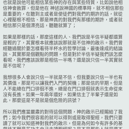
也就是說他可能相信某些神的存在與某些特質，比如說他相
信神會赦罪，但是他在 神述說神國的標準時，就不相信那些
是重要的，在聽到主或者是使徒們對我們的期許的話，就從
心裡壓根不相信、那是神真的對我們有那樣的期許，或者就
相信那只是個漂亮話，聽聽就算了；
如果是那樣的話，那麼這樣的人、我們說是半信半疑都還算
是輕的了，其實根本就應該說那就是不信神的啟示。我們曾
經聽過關於要怎樣看待半杯水的哲學討論，最後達成的結論
說、其實那是個觀點的問題。但是對於半信半疑我們該怎麼
看呢，我們應該說那是相信一半嗎？還是說只信一半其實就
是不信呢？
我想很多人會說只信一半就是不信，但我要說只信一半也有
其價值，那是可以讓我們入門的契機；那是信的早期。但是
人不能總在門口徘徊不進，總是在門口排徊就表示生命從來
沒有長進。如果一年兩年還好，如果信主了半輩子還是如
此，那麼這是不是就是個危險的訊號？
所以我們應當嚴肅的對待這個問題，神的啟示已經賜給了我
們；如今我們很容易的就可以得到或是取得聖經，我們只要
讀了就可以知道神對我們的啟示，但是為何如今有許多的基