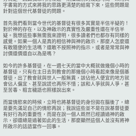
字書寫的方式來將我的思路更清楚的給寫下來，這些問題是
針對這個世代基督徒的問題。
首先我們看到當今世代的基督徒有很多其實是半信半疑的！
對於神的存在，以及神啟示的真實性及嚴重性還在半信半
疑。我想這些事無需我來證明，很多讀者們也都存有同樣的
感覺。如果一個人是真的相信神與神的啟示，那麼人怎麼還
有敢隨便的生活嗎？還敢不按照神的指示，或者是常常與神
討價還價還自以為是嗎？
如今的許多基督徒，在一週七天的當中大概就做幾個小時的
基督徒，只有在主日去到教會的那幾個小時看起來像是個基
督徒，出了教會就與世人一般無異，該佔他人便宜的地方就
會佔人偏宜、甚至說謊也再所不惜；該和人爭就與人爭，甚
至苦毒、粗言穢語也照樣說出來。
而當情慾來的時候，立時也將基督徒的身份拋在腦後了，總
是要先滿足自己的情慾再說；我說這些並不是在說基督徒要
有好行為的重要性，而是在說一個人既然已經讀過神的啟
示，卻還總是過著如此的生活，那麼顯然這個人並沒有將神
所啟示的話語當作一回事。