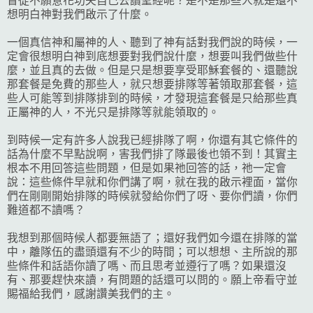
督徒不願意花功夫自己去讀聖經呢？是不是那些人就是還不
想明白神對我們啟示了什麼。
一個真信神和屬神的人、聽到了神有話對我們說的時候，一
定會很想明白神到底想要對我們說什麼，想要叫我們做些什
麼，並且真的去做。但是只是想要享受耶穌套餐的、還聽說
那套餐是免費的那些人，就只想要排隊等著領取那套餐，這
些人可能等到排隊排到的時候，才發現這套餐是只給那些真
正屬神的人，不光只是排隊等就能領取的。
到時候一定有許多人說我已經排隊了啊，你還有其它條件的
話為什麼不早點說啊，害我們排了隊最後也領不到！其實主
根本不用回答這些問題，但是如果祂回答的話，祂一定會
說：這些條件早就和你們講了啊，就在我的啟示裡面，當你
們在剛剛開始排隊的時候就發給你們了呀、要你們讀，你們
難道都不讀嗎？
我想到那個時候人都要無語了；還好我們如今還在排隊的當
中，離隊伍的盡頭還有不少的時間；可以想想、主所說的那
些條件和話語你讀了嗎、而且思考並遵行了嗎？如果還沒
有、那要趕快來讀，有問題的話還可以問的。願上帝看守並
賜福給我們，感謝讚美我們的主。