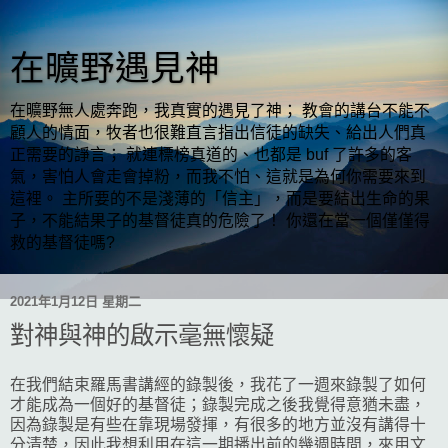
在曠野遇見神
在曠野無人處奔跑，我真實的遇見了神； 教會的講台不能不
顧人的情面，牧者也很難直言指出信徒的缺失、給出人們真
正需要的諍言； 就連標榜真道的、也都是 buf 了許多的客
氣，害怕人會走會掉粉，而我不怕、這就是為何你需要來到
這裡。 主所要的不是淺薄的「信主」，而是要結出生命的果
子，不能結果子的基督徒真的危險了！ 你還在當一個僅僅得
救的基督徒嗎?
2021年1月12日 星期二
對神與神的啟示毫無懷疑
在我們結束羅馬書講經的錄製後，我花了一週來錄製了如何
才能成為一個好的基督徒；錄製完成之後我覺得意猶未盡，
因為錄製是有些在靠現場發揮，有很多的地方並沒有講得十
分清楚，因此我想利用在這一期播出前的幾週時間，來用文