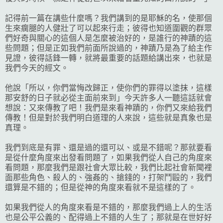
記得前一篇在講些什麼嗎？我們講到的是耶穌的名，使那個
生來瘸腿的人健壯了可以起來行走；彼得也知道圍觀的群眾
們好奇與關心的這個人是怎麼被治好的，是誰行的神蹟的這
些問題；但是正如我們前面所說過的，神蹟乃是為了給主作
見證，彼得話鋒一轉，就將最重要的話題給講出來，也就是
我們今天的經文。
他說「所以，你們當悔改歸正，使你們的罪得以塗抹，這樣
那安舒的日子就必從主面前來到」今天許多人一聽這話就會
想說：又來傳教了吧！我們是來看神蹟的，你們又來給我們
傳教！但是對於我們明白道理的人來說，這些就是真象也是
真理。
我們到底是有罪、還是過的還可以、或是不錯呢？那就要看
是從什麼角度來出發看問題了，如果我們從人自己的角度來
看問題，那麼我們是跟社會大眾比較，我們比起社會新聞裡
面那些角色、殺人的、強姦的、搶錢的，打架鬥毆的，我們
還算是不錯的；但是從神的角度來看就不是這樣的了。
如果我們從人的角度來看是不錯的，那麼我們過上人的生活
也是公平公義的、配得過上不錯的人生了；那就是在世好好