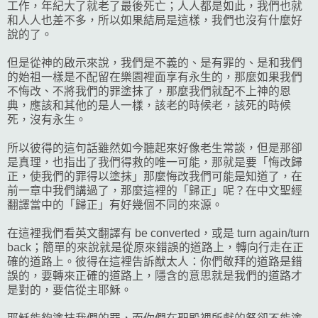
工作，年紀大了就老了最後死亡；人人都是如此，我們也就
和人人也差不多，所以如果結局是這樣，我們也沒有什麼好
說的了。
但是從神的啟示來說，我們是不義的、是有罪的、是和我們
的始祖一樣是不配留在樂園裡面享有永生的，那麼如果我們
不悔改、不將我們的罪塗抹了，那麼我們就配不上神的恩
典，應該和其他的是人一樣，該老的時候老，該死的時候
死，沒有永生。
所以彼得的這句話雖然如今聽起來好像老生常談，但是那卻
是真理，也指出了我們得救的唯一可能，那就是要「悔改歸
正，使我們的罪得以塗抹」那麼悔改我們可能是知道了，在
前一章中我們講過了，那麼這裡的「歸正」呢？在中文聖經
翻譯當中的「歸正」有好幾個不同的來源。
在這裡我們看英文翻譯有 be converted，或是 turn again/turn
back；簡單的來說就是從原來錯誤的道路上，轉向行走在正
確的道路上。彼得在這裡告訴猷太人：你們敬拜的道路是錯
誤的，要轉來正確的道路上，隱含的意思就是我們的道路才
是對的，要信從主耶穌。