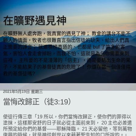
在曠野遇見神
在曠野無人處奔跑，我真實的遇見了神； 教會的講台不能不
顧人的情面，牧者也很難直言指出信徒的缺失、給出人們真
正需要的諍言； 就連標榜真道的、也都是 buf 了許多的客
氣，害怕人會走會掉粉，而我不怕、這就是為何你需要來到
這裡。 主所要的不是淺薄的「信主」，而是要結出生命的果
子，不能結果子的基督徒真的危險了！ 你還在當一個僅僅得
救的基督徒嗎?
2021年5月19日 星期三
當悔改歸正（徒3:19）
使徒行傳三章「19 所以，你們當悔改歸正，使你們的罪得以
塗抹，這樣那安舒的日子就必從主面前來到， 20 主也必差遣
所預定給你們的基督——耶穌降臨。 21 天必留他，等到萬物
復興的時候，就是神從創世以來藉著聖先知的口所說的。」