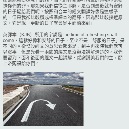
耶穌能夠塗抹我們的罪，而你們在聖殿裡所獻的祭卻不能塗
抹你們的罪。那如果我們信從主耶穌，是否到最後就有安舒
的日子賜給我們呢？按照和合本的經文翻譯好像是這樣子
的，但是我卻比較讚成標準譯本的翻譯，因為那比較接近原
文，它是說「更新的日子就會從主面前來到」
英譯本（KJB）所用的字詞是 the time of refreshing shall
come，這就好像和安舒的日子，至少不是「舒服的日子」是
不同的。從整段經文的意思看起來是：到主再來時我們就可
以沒事！但是光看一兩節的經文是沒辦法講解清楚的，我們
要留到下面和後面的經文一起講解，感謝讚美我們的主，願
上帝賜福給你們。