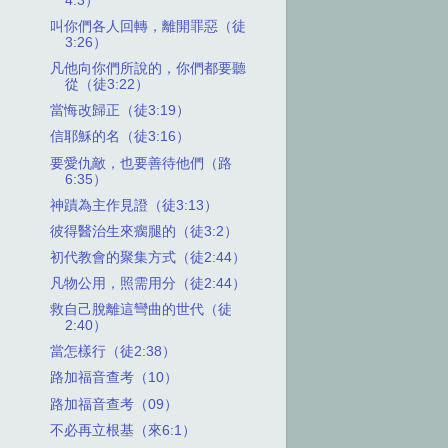
4:3）
叫你們各人回轉，離開罪惡（徒
3:26）
凡他向你們所說的，你們都要聽
從（徒3:22）
當悔改歸正（徒3:19）
信耶穌的名（徒3:16）
要愛仇敵，也要善待他們（路
6:35）
神蹟為主作見證（徒3:13）
彼得醫治生來瘸腿的（徒3:2）
初代教會的聚集方式（徒2:44）
凡物公用，照需用分（徒2:44）
救自己脫離這彎曲的世代（徒
2:40）
當怎樣行（徒2:38）
路加福音查考（10）
路加福音查考（09）
不必再立根基（來6:1）