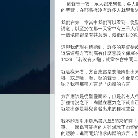
「 這聲音一響，眾人都來聚集，各
的聖響，在耶路撒冷有許多人就聚集
我們在第二章當中我們可以看到，從
講道，以至於在那一天當中有三千人
一個環節都是有其意義，最後的目的
這與我們現在所聽到、許多的基督徒
道講這種方言到底有什麼意義？保羅在
14:28 「若沒有人翻，就當在會中
就這樣來看，方言應當是要能夠翻出
嘟，或是噠、噠、噠的聲音，不像是
呢？我稱那種方言是「肉體的方言」
方言應該是從聖靈而來，但是若有人
那種情況之下，肉體在壓力之下就自
就發出像是嬰兒會發出來的種種聲音
我不願意引用羅馬書八章5節來解釋
事。」因爲可能有的人雖然說了肉體
的經驗，進而開始追求肉體的方言，