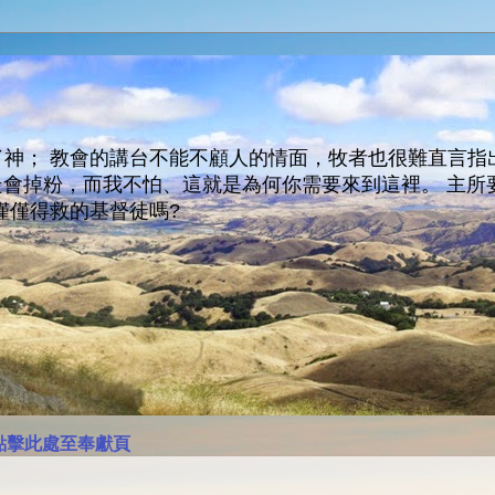
神； 教會的講台不能不顧人的情面，牧者也很難直言指
人會走會掉粉，而我不怕、這就是為何你需要來到這裡。 
僅僅得救的基督徒嗎?
點擊此處至奉獻頁