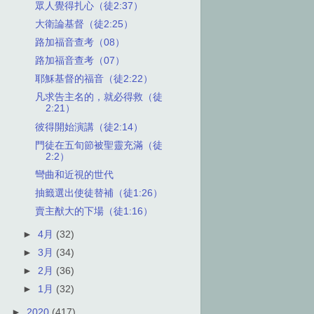
眾人覺得扎心（徒2:37）
大衛論基督（徒2:25）
路加福音查考（08）
路加福音查考（07）
耶穌基督的福音（徒2:22）
凡求告主名的，就必得救（徒
2:21）
彼得開始演講（徒2:14）
門徒在五旬節被聖靈充滿（徒
2:2）
彎曲和近視的世代
抽籤選出使徒替補（徒1:26）
賣主猷大的下場（徒1:16）
►
4月
(32)
►
3月
(34)
►
2月
(36)
►
1月
(32)
►
2020
(417)