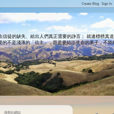
出信徒的缺失、給出人們真正需要的諍言； 就連標榜真
主所要的不是淺薄的「信主」，而是要結出生命的果子，不能
搜尋此網誌