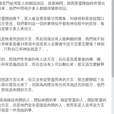
人聽見門徒用眾人的鄉談說話，就甚納悶」因爲聖靈降臨時所發出
過來，他們中間有許多人都聽得懂那些話。
聖靈開始降下，眾人被這聲音吸引而聚集；到彼得和眾使徒開口
信主受洗，我們看到這一切的事情似乎都有神在暗中的安排，每
就是吸引多人來信主。
或是牧者所說的方言，而在現場沒有人能夠聽的懂，我們就不知
哥林多前書14章當中說若有人在聚會中說方言要怎麼樣？林前
閉口，只對自己和神說就是了。」
來的，而我們常常聽到有人說方言，往往是高度重複的嘟、嘟、
任何有意義的語言，而且也沒有人可以翻出來；那又該怎麼解釋
很想講方言出來，但又沒有從聖靈而來的方言，那怎麼辦呢？在
己發出聲音出來了；但因為肉體沒有任何其他語言的能力，他們
，那就是肉體的方言。
「因為隨從肉體的人，體貼肉體的事；隨從聖靈的人，體貼聖靈的
的方言，但是他們並非是隨從肉體的人；然而若是人追求說方言
那就是一件危險的事。