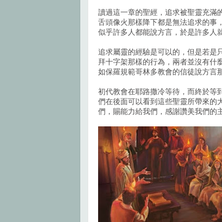
讀過這一章的聖經，追求被聖靈充滿
舌頭像火那樣降下都是無法追求的事
似乎許多人都能說方言，於是許多人
追求屬靈的經驗是可以的，但是若是
拜十字架那樣的行為，兩者並沒有什
如保羅規範哥林多教會的信徒說方言
初代教會在耶路撒冷等待，而終於等
們在後面可以看到這些聖靈所帶來的
們，賜能力給我們，感謝讚美我們的