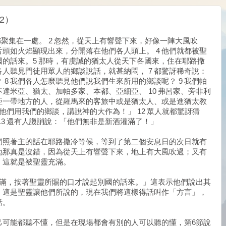
2）
都聚集在一處。 2 忽然，從天上有響聲下來，好像一陣大風吹
舌頭如火焰顯現出來，分開落在他們各人頭上。 4 他們就都被聖
的話來。5 那時，有虔誠的猶太人從天下各國來，住在耶路撒
各人聽見門徒用眾人的鄉談說話，就甚納悶， 7 都驚訝稀奇說：
8 我們各人怎麼聽見他們說我們生來所用的鄉談呢？ 9 我們帕
達米亞、猶太、加帕多家、本都、亞細亞、 10 弗呂家、旁非利
亞一帶地方的人，從羅馬來的客旅中或是猶太人、或是進猶太教
見他們用我們的鄉談，講說神的大作為！」 12 眾人就都驚訝猜
13 還有人譏誚說：「他們無非是新酒灌滿了！」
們照著主的話在耶路撒冷等候，等到了第二個安息日的次日就有
地那真是沒錯，因為從天上有響聲下來，地上有大風吹過；又有
，這就是被聖靈充滿。
充滿，按著聖靈所賜的口才說起別國的話來。」這表示他們說出其
，這是聖靈讓他們所說的，現在我們將這樣得話叫作「方言」，
話。
己可能都聽不懂，但是在現場都會有別的人可以聽的懂，第6節說