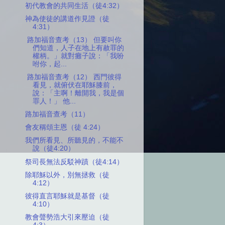
初代教會的共同生活（徒4:32）
神為使徒的講道作見證（徒
4:31）
路加福音查考（13） 但要叫你
們知道，人子在地上有赦罪的
權柄。」就對癱子說：「我吩
咐你，起...
路加福音查考（12） 西門彼得
看見，就俯伏在耶穌膝前，
說：「主啊！離開我，我是個
罪人！」 他...
路加福音查考（11）
會友稱頌主恩（徒 4:24）
我們所看見、所聽見的，不能不
說（徒4:20）
祭司長無法反駁神蹟（徒4:14）
除耶穌以外，別無拯救（徒
4:12）
彼得直言耶穌就是基督（徒
4:10）
教會聲勢浩大引來壓迫（徒