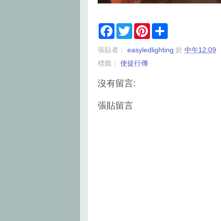
F
T
P
S
a
w
i
h
c
i
n
a
張貼者：
easyledlighting
於
中午12:09
e
t
t
r
b
t
e
e
標籤：
使徒行傳
o
e
r
o
r
e
k
s
沒有留言:
t
張貼留言