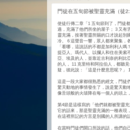
門徒在五旬節被聖靈充滿（徒2:
使徒行傳二章「1 五旬節到了，門徒
過，充滿了他們所坐的屋子； 3 又有
靈充滿，按著聖靈所賜的口才說起別國
冷。 6 這聲音一響，眾人都來聚集，
「看哪，這說話的不都是加利利人嗎？ 
提亞人、瑪代人、以攔人和住在美索不
亞、埃及的人，並靠近古利奈的利比
的人， 11 克里特和阿拉伯人，都聽
疑，彼此說：「這是什麼意思呢？」 
這是一段大家都很熟悉的經文，門徒
驚天動地的事情發生了，說是驚天動
像舌頭般的火燄降在每一個人的頭上
第4節是這樣寫的「他們就都被聖靈
它的話來，那是聖靈充滿的一種表現
在這裡所記的方言是別國的人所講的
在當時門徒們開口所說的話，他們自