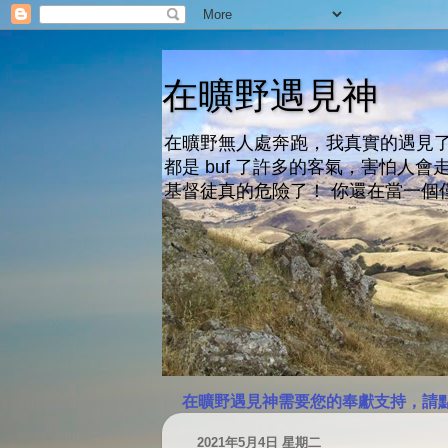
在曠野遇見神
在曠野無人處奔跑，我真實的遇見了
都是 buf 了許多的客氣，害怕
基督徒真的危險了！ 你還在當一個
在曠野遇見神需要您的奉獻支持，請
2021年5月4日 星期二