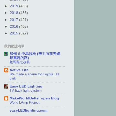
►
2019
(435)
►
2018
(436)
►
2017
(421)
►
2016
(405)
►
2015
(327)
我的網誌清單
加州 山中馬拉松 (努力向前奔跑
那當跑的路)
超馬鞋之改裝
Active Life
We made a scene for Coyote Hill
park
Easy LED Lighting
TV back light system
MakeWorldBetter open blog
World LAmp Project
easyLEDlighting.com