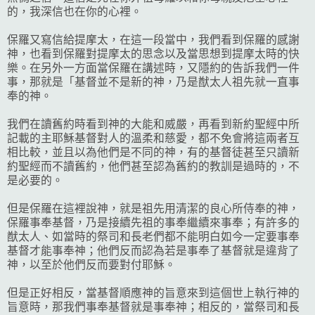
的，我深信也在你的心裡。
保羅又寫信給提摩太，在這一段當中，我們看到保羅的感謝
神，也看到保羅對提摩太的思念以及當思想到提摩太時的快
樂。在另外一方面當保羅在講述時，又隱約的告訴我們一件
事，那就是「基督並不是新的神，乃是猷太人祖先就一直事
奉的神。
我們在讀舊約時看到神的大能和威嚴，再看到新約聖經中所
記載的主耶穌基督對人的溫柔和慈愛，都不免會將這兩者互
相比較，並且以為他們是不同的神，有的基督徒甚至只讀新
約聖經而不讀舊約，他們甚至認為舊約的教訓是過時的，不
是必要的。
但是保羅在這裡說神，就是祖先用清潔的良心所侍奉的神，
保羅事奉基督，乃是接續先祖的事奉繼續來事奉；有許多的
猷太人、如當時的祭司和長老們都不能明白如今一定要事奉
基督才能事奉神；他們反而認為若是事奉了基督就是違背了
神，以至於他們反而要對付耶穌。
但是正好相反，當基督順應神的旨意來到這個世上執行神的
旨意時，那我們事奉基督就是事奉神；相反的，當祭司和長