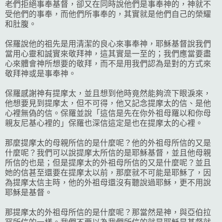
老們拒絕事奉基督，卻又在同時說他們是事奉神的，神就不
受他們的事奉，而他們所事奉的，其實就是他們自己的榮耀
和肚腹。
保羅說他的祖先是用清潔的良心來事奉神，耶穌基督說我們
當用心靈和誠實來敬拜神，這其實是一至的；我們應當要盡
心來體會神所想要的敬拜，而不是用我們認為是對的方式來
敬拜神或是事奉神。
保羅感謝神有提摩太，並且想到他時竟然能夠流下眼淚來，
他想要見到提摩太，但不可得，他又記念提摩太的信、是他
心裡無偽的信。保羅並說「這信是先在你外祖母羅以和你母
親友尼基心裡的」保羅也深信這定是也在提摩太的心裡。
那麼提摩太的母親所信的是什麼呢？他的外祖母所信的又是
什麼呢？我們可以說提摩太所信的是耶穌基督，並且他母親
所信的也是；但是提摩太的外祖母所信的又是什麼呢？並且
她的信甚至還要在提摩太以前，那麼就不可能是耶穌了，因
為提摩太信主時，他的外祖母還沒有聽說過耶穌，更不用說
耶穌是基督。
那提摩太的外祖母所信的是什麼呢？那當然是神，與亞伯拉