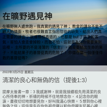
在曠野遇見神
在曠野無人處奔跑，我真實的遇見了神； 教會的講台不能不
顧人的情面，牧者也很難直言指出信徒的缺失、給出人們真
正需要的諍言； 就連標榜真道的、也都是 buf 了許多的客
氣，害怕人會走會掉粉，而我不怕、這就是為何你需要來到
這裡。 主所要的不是淺薄的「信主」，而是要結出生命的果
子，不能結果子的基督徒真的危險了！ 你還在當一個僅僅得
救的基督徒嗎?
2022年3月25日 星期五
清潔的良心和無偽的信（提後1:3）
提摩太後書一章：3 我感謝神，就是我接續祖先用清潔的良
心所侍奉的神，祈禱的時候不住地想念你， 4 記念你的眼
淚，晝夜切切地想要見你，好叫我滿心快樂。 5 想到你心裡
無偽之信，這信是先在你外祖母羅以和你母親友尼基心裡