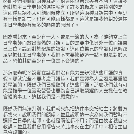
然而我們卻聽到兩種耳語，對這兩位弟兄各有不利，這讓我
們對於主日學老師的選擇就有了許多的顧慮。最特別的是：
這兩種耳語不太可能同時成立，所以這兩種耳語當中，至少
有一樣是謊言，也有可能兩樣都是。這就是讓我們對於選擇
主日學老師有頗多的顧慮的原因了。
因為看起來，至少有一人、或是一邊的人，為了能夠當上主
日學老師而放出虛偽的耳語，目的是要中傷另外一位而讓自
己上位。論到對於聖經的認識，這兩位弟兄的學識和見解都
足以擔任主日學老師，我們不需要懷疑這一點。但是對於人
品，恐怕其間至少有一位是不合適的。
那怎麼辦呢？說實在話我們沒有能力去辨別這些耳語的真
假。那就完全不要考慮耳語嘛，我們是認為人品還是要重過
於學識的，既然我們已經聽到了這些耳語，那麼我們就有可
能是推舉一位汲汲營營也要為自己謀取榮耀的人去擔任在教
會裡的事工，這樣我們是不願意的。
既然我們無法判別，我們就只能把這件事交托給主；將雙方
都找來，說明我們的顧慮，並且說明這一次為何我們暫時不
選擇主日學的老師，也就是兩位都不用；而是由牧者親自來
教課。並且我們會用禱告來將此事交在主的手中，相信主自
己會處理的。