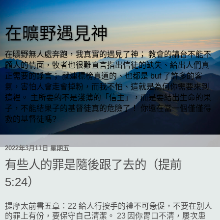
在曠野遇見神
在曠野無人處奔跑，我真實的遇見了神； 教會的講台不能不
顧人的情面，牧者也很難直言指出信徒的缺失、給出人們真
正需要的諍言； 就連標榜真道的、也都是 buf 了許多的客
氣，害怕人會走會掉粉，而我不怕、這就是為何你需要來到
這裡。 主所要的不是淺薄的「信主」，而是要結出生命的果
子，不能結果子的基督徒真的危險了！ 你還在當一個僅僅得
救的基督徒嗎?
2022年3月11日 星期五
有些人的罪是隨後跟了去的（提前
5:24）
提摩太前書五章：22 給人行按手的禮不可急促，不要在別人
的罪上有份，要保守自己清潔。 23 因你胃口不清，屢次患