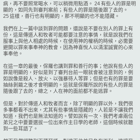
病，再不要照常喝水，可以稍微用點酒。 24 有些人的罪是明
顯的，如同先到審判案前；有些人的罪是隨後跟了去的。
25 這樣，善行也有明顯的，那不明顯的也不能隱藏。
我們在上一篇中談到罪的問題，還說是不要在別人的罪上有
份，這是傳道人和牧者可能都要注意的事情，就是說我們在
服事上與他人相處的時候，在使用神的權柄的時候，必需要
避開以罪來事奉神的教會，因為神喜悅人以清潔誠實的心來
事奉他。
在這一章的最後，保羅也講到罪和善行的事；他說有些人的
罪是明顯的，好似是到了審判台前一眼就會被注意到的，例
如說像是殺人、放火、以強暴待人等罪；但是也有的罪是要
抽絲剝繭之後才會明顯的。這就是保羅所說的有些人的罪是
隨後跟了去的，總之，人在神的面前都不能逃罪。
但是，對於傳道人和牧者而言，除了明顯的罪以外，我們很
多事都看不出來，尤其有些事情是隱藏的，人若是不讓我們
知道，我們也是無法知道的。譬如說有一次、我們考慮兩位
弟兄之中要要選拔一位出來作主日學的老師，這個時候就聽
到一些耳語了。