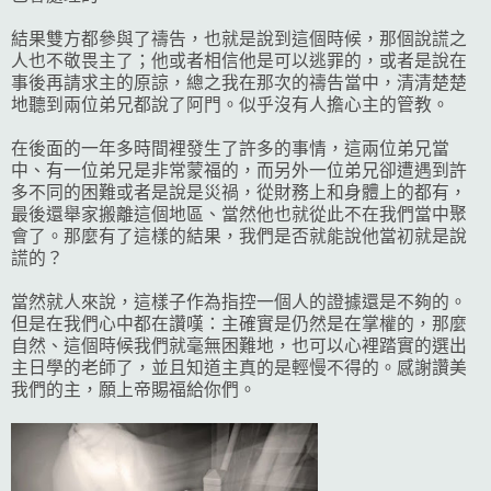
結果雙方都參與了禱告，也就是說到這個時候，那個說謊之
人也不敬畏主了；他或者相信他是可以逃罪的，或者是說在
事後再請求主的原諒，總之我在那次的禱告當中，清清楚楚
地聽到兩位弟兄都說了阿門。似乎沒有人擔心主的管教。
在後面的一年多時間裡發生了許多的事情，這兩位弟兄當
中、有一位弟兄是非常蒙福的，而另外一位弟兄卻遭遇到許
多不同的困難或者是說是災禍，從財務上和身體上的都有，
最後還舉家搬離這個地區、當然他也就從此不在我們當中聚
會了。那麼有了這樣的結果，我們是否就能說他當初就是說
謊的？
當然就人來說，這樣子作為指控一個人的證據還是不夠的。
但是在我們心中都在讚嘆：主確實是仍然是在掌權的，那麼
自然、這個時候我們就毫無困難地，也可以心裡踏實的選出
主日學的老師了，並且知道主真的是輕慢不得的。感謝讚美
我們的主，願上帝賜福給你們。