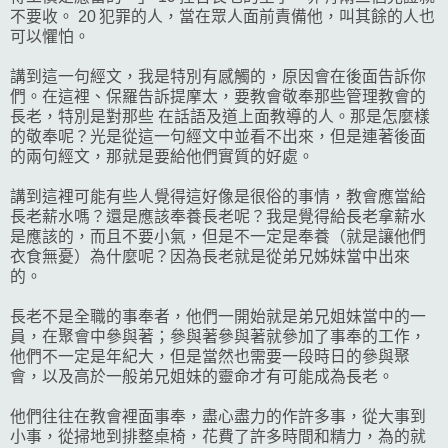
不要收。 20 犯罪的人，當在眾人面前責備他，叫其餘的人也
可以懼怕。
講到這一句經文，我是特別有感觸的，原因會在後面告訴你
們。在這裡、保羅告訴提摩太，要教會敬奉那些管理教會的
長老，特別是對那些 在話語及道上面教導的人。那是怎麼樣
的敬奉呢？光是從這一句經文中並看不出來，但是連著後面
的兩句經文，那就是要給他們實質的好處。
講到這裡可能有些人覺得這好像是很俗的事情，教會應當給
長老薪水嗎？還是應該奉養長老呢？我是覺得給長老拿薪水
是應該的，而且不要小氣，但是不一定是奉養（就是讓他們
衣食無憂）為什麼呢？因為長老就是從弟兄姊妹當中出來
的。
長老不是全職的事奉者，他們一開始就是弟兄姐妹當中的一
員，在聚會中參與著；參與著參與著就參加了事奉的工作，
他們不一定是年紀大，但是當然也需要一段時日的參與聚
會，以及高於一般弟兄姐妹的靈命才有可能成為長老。
他們往往在教會裡面事奉，盡心盡力的作許多事，從大事到
小事，從掃地到排整桌椅，花費了許多時間和精力，為的就