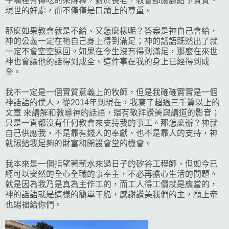
牛嘴裡有得吃的來解釋，對於長老，教會都應該給予實質、
現世的好處，而不僅僅是口頭上的尊重。
那麼如果教會就是不給、又怎麼樣呢？答案是神自己會給，
神的公義一定在祂自己身上得到滿足；神的話語既然出了就
一定不會空空返回。如果在今生沒有得到滿足，那麼在來世
神也會讓他的話得到成全。這件事在我的身上已經得到成
全。
我不一定是一個實質意義上的牧師，但是我確確實實是一個
神話語的僕人，從2014年到現在，我寫了超過三千篇以上的
文章 來講解和教導神的話語，還有敬拜讚美與講道的影音；
只是一直都沒有任何教會來支持我的事工。那怎麼辦？神就
自己供應我，不是靠有錢人的奉獻、也不是靠人的支持，神
就賜給我足夠的財富和開設會堂的機會。
我本來是一個指望著薪水來過日子的矽谷工程師，但如今已
經可以安然的全心全職的事奉主，不必再擔心生活的問題。
就是因為我乃是真為主作工的，而工人得工價就是應當的，
神的話語就是這樣的簡單干脆，感謝讚美我們的主，願上帝
也賜福給你們。