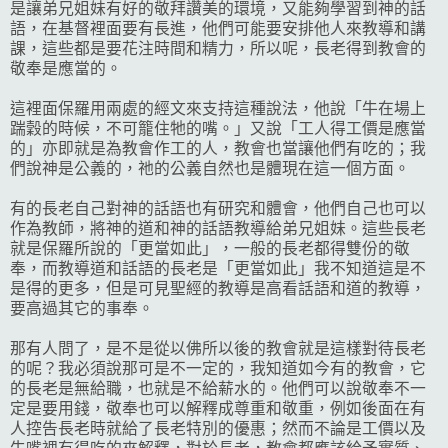
是讓弟兄姐妹有好的敬拜讚美的環境，又能夠學習到神的話
語，在基督裡面要有長進，他們可能要安排他人來教導和講
課，這些都是要花注時間和精力，所以呢，長老得到教會的
敬奉是應當的。
這裡面保羅用兩處的經文來支持這種說法，他說「牛在場上
踹穀的時候，不可籠住牠的嘴。」又說「工人得工價是應當
的」亦即就是為教會作工的人，教會也當讓他們有吃的；我
們說神是公義的，祂的公義自然也是體現在這一個方面。
有的長老自己對神的話語也有研究和體會，他們自己也可以
作為教師，將神的道和神的話語教導給弟兄姐妹。這些長老
就是保羅所說的「更當如此」，一般的長老都得雙份的敬
奉，而教導道和話語的長老是「更當如此」我不知道這是不
是得的更多，但是可見聖經的教導是高看話語和道的教導，
要高過其它的事奉。
那有人問了，是不是從以佛所以後的教會就是這樣對待長老
的呢？我必須說那可是不一定的，我知道如今有的教會，它
的長老是無給職，也就是不給薪水的。他們可以說敬奉不一
定是要用錢，敬奉也可以解釋成尊重和敬重，例如後面在有
人控告長老時就給了長老特別的優惠；然而不論是工價以及