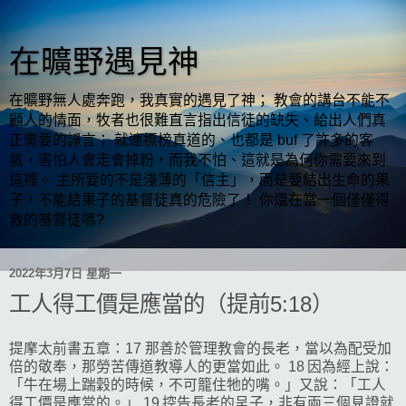
在曠野遇見神
在曠野無人處奔跑，我真實的遇見了神； 教會的講台不能不
顧人的情面，牧者也很難直言指出信徒的缺失、給出人們真
正需要的諍言； 就連標榜真道的、也都是 buf 了許多的客
氣，害怕人會走會掉粉，而我不怕、這就是為何你需要來到
這裡。 主所要的不是淺薄的「信主」，而是要結出生命的果
子，不能結果子的基督徒真的危險了！ 你還在當一個僅僅得
救的基督徒嗎?
2022年3月7日 星期一
工人得工價是應當的（提前5:18）
提摩太前書五章：17 那善於管理教會的長老，當以為配受加
倍的敬奉，那勞苦傳道教導人的更當如此。 18 因為經上說：
「牛在場上踹穀的時候，不可籠住牠的嘴。」又說：「工人
得工價是應當的。」 19 控告長老的呈子，非有兩三個見證就