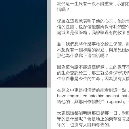
我們這一生只有一次不能重來，我們
惜嗎？
保羅在這裡就表明了他的心志，他說
信的是誰，也深信他能夠保守我們交
處或者是保管箱，我曾聽過有的牧者
並非我們想將什麼事物交給主保管、
不想保有一個和樂的家庭，與弟兄姐
那他為什麼寫下這句話呢？
因為這句話不能這樣解釋，主的保守
的生命交託給主，那主就必會保守我
生命而非是今生的生命，因為沒有人
在原文中更是很清楚的能看到這一點，特別是
have committed unto him a
給他的，與那日作個對沖（agains
大家應該都能明瞭那日是哪一日，對
守的是什麼呢？會是地上的榮華富貴
守的，也沒有人能夠奪去的。