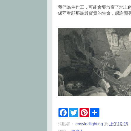
我們為主作工，可能會要放棄了地上
保守看顧那最最寶貴的生命，感謝讚
F
T
P
S
a
w
i
h
c
i
n
a
張貼者：
easyledlighting
於
上午10:25
e
t
t
r
b
t
e
e