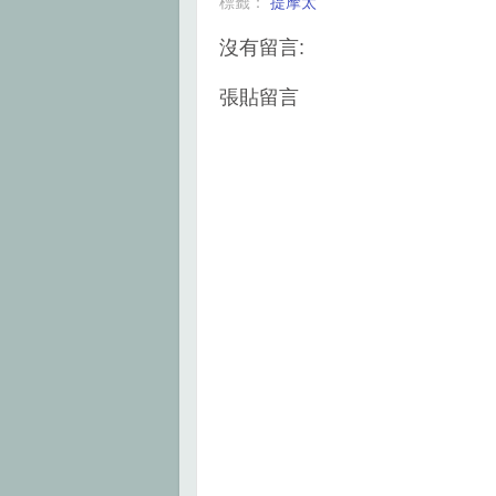
標籤：
提摩太
o
e
r
o
r
e
k
s
沒有留言:
t
張貼留言