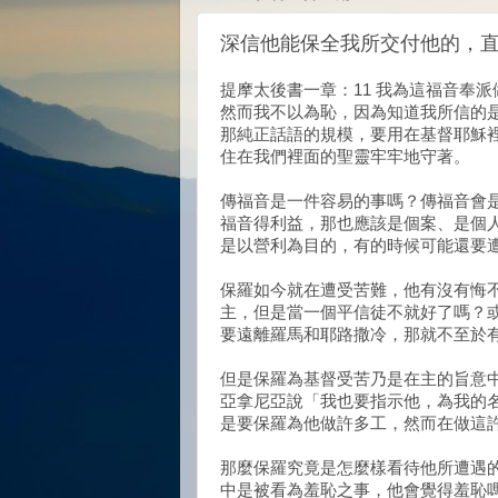
深信他能保全我所交付他的，直到
提摩太後書一章：11 我為這福音奉派
然而我不以為恥，因為知道我所信的是
那純正話語的規模，要用在基督耶穌裡
住在我們裡面的聖靈牢牢地守著。
傳福音是一件容易的事嗎？傳福音會
福音得利益，那也應該是個案、是個
是以營利為目的，有的時候可能還要
保羅如今就在遭受苦難，他有沒有悔
主，但是當一個平信徒不就好了嗎？
要遠離羅馬和耶路撒冷，那就不至於
但是保羅為基督受苦乃是在主的旨意中
亞拿尼亞說「我也要指示他，為我的
是要保羅為他做許多工，然而在做這
那麼保羅究竟是怎麼樣看待他所遭遇
中是被看為羞恥之事，他會覺得羞恥