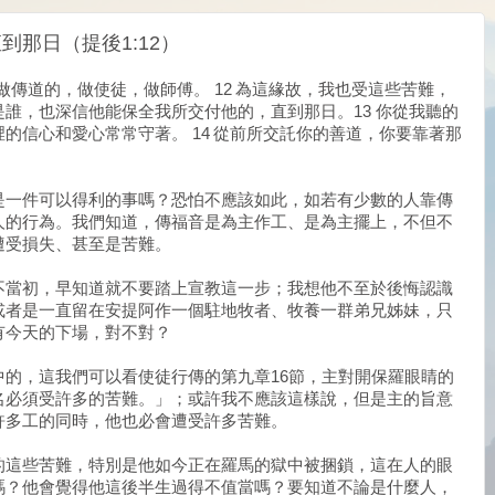
那日（提後1:12）
做傳道的，做使徒，做師傅。 12 為這緣故，我也受這些苦難，
誰，也深信他能保全我所交付他的，直到那日。13 你從我聽的
的信心和愛心常常守著。 14 從前所交託你的善道，你要靠著那
是一件可以得利的事嗎？恐怕不應該如此，如若有少數的人靠傳
人的行為。我們知道，傳福音是為主作工、是為主擺上，不但不
遭受損失、甚至是苦難。
不當初，早知道就不要踏上宣教這一步；我想他不至於後悔認識
或者是一直留在安提阿作一個駐地牧者、牧養一群弟兄姊妹，只
有今天的下場，對不對？
的，這我們可以看使徒行傳的第九章16節，主對開保羅眼睛的
名必須受許多的苦難。」；或許我不應該這樣說，但是主的旨意
許多工的同時，他也必會遭受許多苦難。
的這些苦難，特別是他如今正在羅馬的獄中被捆鎖，這在人的眼
嗎？他會覺得他這後半生過得不值當嗎？要知道不論是什麼人，