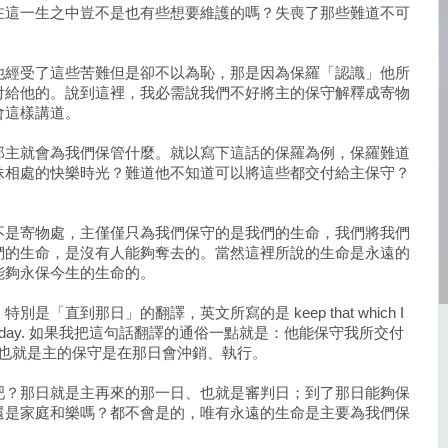
在這一生之中豈不是也有些想要維護的嗎？失喪了那些難道不可
他經受了這些苦難但是卻不以為恥，那是因為保羅「認識」他所
付給他的。說到這裡，我必需說我們不好將主的保守解釋成寄物
會這樣講道。
那主就會為我們保管什麼。就以寫下這話的保羅為例，保羅難道
妹相處的快樂時光？難道他不知道可以將這些都交付給主保守？
不是寄物處，主僅僅只為我們保守的是我們的生命，我們將我們
們的生命，是沒有人能夠奪去的。當然這裡所說的生命是永遠的
能夠永保今生的生命的。
「直到那日」的翻譯，英文所寫的是 keep that which I
gainst that day. 如果我把這句話翻譯的通俗一點就是：他能保守我所交付
t)。也就是主的保守是在那日會沖銷、執行。
吧？那日就是主再來的那一日、也就是審判日；到了那日能夠保
還是家庭和樂嗎？都不會是的，唯有永遠的生命是主要為我們保