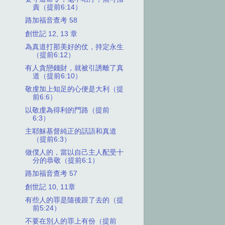
責（提前6:14）
路加福音查考 58
創世記 12, 13 章
為真道打那美好的仗，持定永生
（提前6:12）
有人貪戀錢財，就被引誘離了真
道（提前6:10）
敬虔加上知足的心便是大利（提
前6:6）
以敬虔為得利的門路（提前
6:3）
主耶穌基督純正的話語和真道
（提前6:3）
做僕人的，當以自己主人配受十
分的恭敬（提前6:1）
路加福音查考 57
創世記 10, 11章
有些人的罪是隨後跟了去的（提
前5:24）
不要在別人的罪上有份（提前