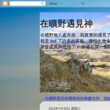
在曠野遇見神
在曠野無人處奔跑，我真實的遇見了
都是 buf 了許多的客氣，害怕
基督徒真的危險了！ 你還在當一個
在曠野遇見神需要您的奉獻支持，請
2022年3月30日 星期三