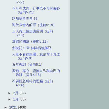
5:22）
不可存成見，行事也不可有偏心
（提前5:21）
路加福音查考 56
對於教會內的罪（提前5:19）
工人得工價是應當的（提前
5:18）
寡婦的問題（提前5:11）
創世記 9 章 神賜福給挪亞
人若不看顧親屬，就是背了真道
（提前5:8）
五常教訓（提前5:1）
殷勤、專心、謹慎自己和自己的
教訓（提前4:16）
不要輕忽所得的恩賜（提前
4:14）
►
2月
(32)
►
1月
(36)
►
2021
(408)