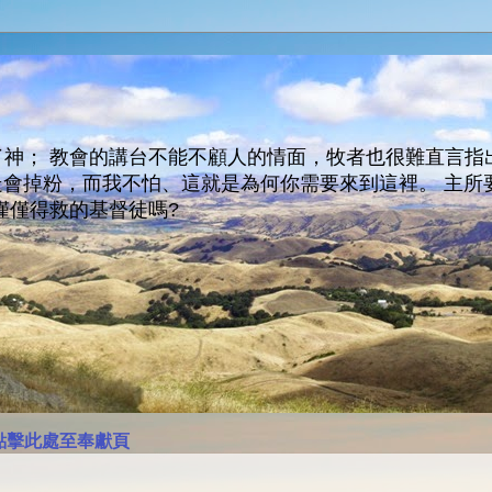
神； 教會的講台不能不顧人的情面，牧者也很難直言指
人會走會掉粉，而我不怕、這就是為何你需要來到這裡。 
僅僅得救的基督徒嗎?
點擊此處至奉獻頁