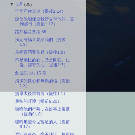
▼
3月
(35)
牢牢守住真道（提後1:14）
深信他能保全我所交付他的，直
到那日（提後1:12）
路加福音查考 59
預定有福音要給我們（提後
1:9）
為福音同受苦難（提後1:8）
不是膽怯的心，乃是剛強、仁
愛、謹守的心（提後1:7）
創世記 14, 15 章
清潔的良心和無偽的信（提後
1:3）
提摩太後書前言（提後1:1）
最後的叮嚀（提前6:20）
囑咐他們行善，在好事上富足
（提前6:18）
囑咐那些今世富足的人（提前
6:17）
要守這命令，毫不玷汙，無可指