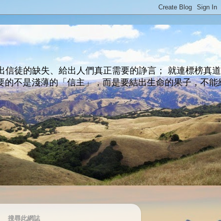
出信徒的缺失、給出人們真正需要的諍言； 就連標榜真
主所要的不是淺薄的「信主」，而是要結出生命的果子，不能
搜尋此網誌