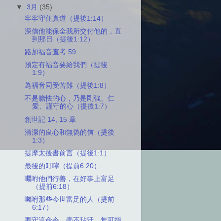
▼
3月
(35)
牢牢守住真道（提後1:14）
深信他能保全我所交付他的，直
到那日（提後1:12）
路加福音查考 59
預定有福音要給我們（提後
1:9）
為福音同受苦難（提後1:8）
不是膽怯的心，乃是剛強、仁
愛、謹守的心（提後1:7）
創世記 14, 15 章
清潔的良心和無偽的信（提後
1:3）
提摩太後書前言（提後1:1）
最後的叮嚀（提前6:20）
囑咐他們行善，在好事上富足
（提前6:18）
囑咐那些今世富足的人（提前
6:17）
要守這命令，毫不玷汙，無可指