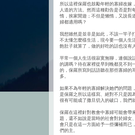
所以這裡保羅也鼓勵年輕的寡婦改嫁
人道的方法。然而這種勸告是否是對
惰，挨家閒遊；不但是懶惰，又說長
婦都適用嗎？
我想雖然是並非是如此，不該一竿子
不太懂怎麼樣生活，現今要一個人生
飽肚子就算了，做的好吃的話也沒有
平常一個人生活很寂寞無聊，連個說
的講嗎？待在家裡從早到晚都見不到
的，保羅所寫到話語聽在那些寡婦的
多。
如果不為年輕的寡婦解決她們的問題
是保羅之所以這樣寫、絕對不只是因
很有可能成了撒旦切入的破口，我們
保羅在這裡針對教會中寡婦可能會帶
題，還不如說是當時的社會對於婦女
會只是在這一方面給予一些彌補而已
們的主。