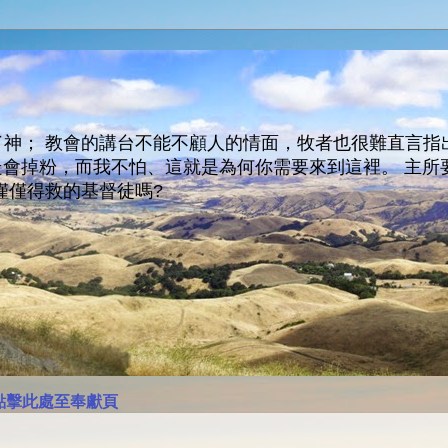
神； 教會的講台不能不顧人的情面，牧者也很難直言指
人會走會掉粉，而我不怕、這就是為何你需要來到這裡。 
僅僅得救的基督徒嗎?
點擊此處至奉獻頁