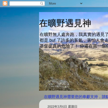
在曠野遇見神
在曠野無人處奔跑，我真實的遇見了
都是 buf 了許多的客氣，害怕
基督徒真的危險了！ 你還在當一個
在曠野遇見神需要您的奉獻支持，請
2022年3月6日 星期日