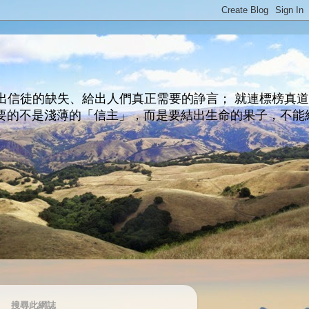
出信徒的缺失、給出人們真正需要的諍言； 就連標榜真
主所要的不是淺薄的「信主」，而是要結出生命的果子，不能
搜尋此網誌