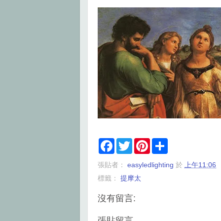
F
T
P
S
a
w
i
h
c
i
n
a
張貼者：
easyledlighting
於
上午11:06
e
t
t
r
b
t
e
e
標籤：
提摩太
o
e
r
o
r
e
k
s
沒有留言:
t
張貼留言