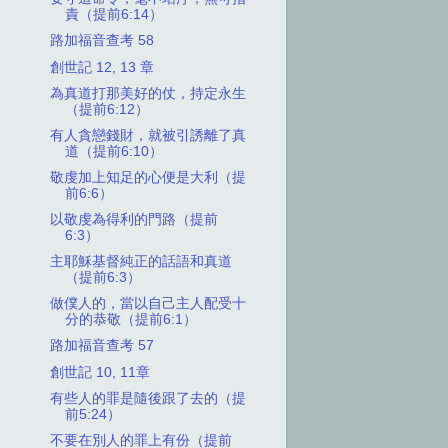
責（提前6:14）
路加福音查考 58
創世記 12, 13 章
為真道打那美好的仗，持定永生
（提前6:12）
有人貪戀錢財，就被引誘離了真
道（提前6:10）
敬虔加上知足的心便是大利（提
前6:6）
以敬虔為得利的門路（提前
6:3）
主耶穌基督純正的話語和真道
（提前6:3）
做僕人的，當以自己主人配受十
分的恭敬（提前6:1）
路加福音查考 57
創世記 10, 11章
有些人的罪是隨後跟了去的（提
前5:24）
不要在別人的罪上有份（提前