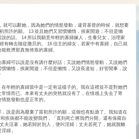
婦，就可以辭她，因為她們的情慾發動，違背基督的時候，就想要
當初所許的願。 13 並且她們又習慣懶惰，挨家閒遊；不但是懶
說的話。 14 所以我願意年輕的寡婦嫁人，生養兒女，治理家
已經有轉去隨從撒旦的。 16 信主的婦女，若家中有寡婦，自己就
會能救濟那真無倚靠的寡婦。
的寡婦可以說是沒有講什麼好話；又說她們情慾發動，又說她們
習慣懶惰，挨家閒遊；不但是懶惰，又說長道短，好管閒事，說
？
，在年輕的寡婦當中是一定有這樣子的。我在這裡並不是對她們
之常情而已。本來有丈夫的突然就沒有了，在情感上失去了寄
會情慾發動也是正常的。
罪，說是因為廢棄了當初所許的願，這個也有點過了。我知道在
和疾病
都不能改變我們，「直到死亡將我們分開」還有保羅自
所以丈夫活著，她若歸於別人，便叫淫婦；丈夫若死了，她就脫離
是淫婦」