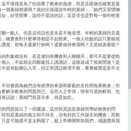
，這不僅僅是為了怕加重了教會的負擔，而是這樣做也確實是最
每一個寡婦都適用？就好比保羅說年輕的寡婦：「她們又習慣懶
道短，好管閒事，說些不當說的話」這是否也是對每一個年輕寡
打翻一船人。但是這些話也並非是不無道理。年輕的寡婦尚且還
活，確實會對什麼事情都提不起勁來。一個人吃飯的話只要能填
人讚賞。那每天還要打扮嗎？還要保持整潔嗎？又是給誰看呢？
話的對象都沒有，若是逮到有機會和人聊聊天，那可不是要使勁
一個人，不如就去四鄰處找人講講話，這樣就成了挨家閒遊？是
耳中是有點難以入耳，但正所謂話糙理不糙，事實確實是差不太
，不但會因為她們沒有經濟的來源和家庭的支柱而拖累教會；但
為要解決教會的問題而已。這些人之常情，情有可原的軟弱、也
就有話說：寡婦門前是非多，就是如此。
來的問題提出了一些建議，這些與其說是寡婦所帶給教會的問
、特別是寡婦的孤立和不待見，沒有好的工作謀生的機會；而教
，只是可能還不是太夠罷了，願上帝憐憫幫助我們，感謝讚美我