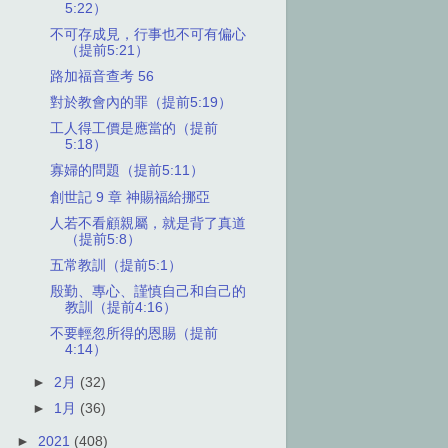
5:22）
不可存成見，行事也不可有偏心
（提前5:21）
路加福音查考 56
對於教會內的罪（提前5:19）
工人得工價是應當的（提前
5:18）
寡婦的問題（提前5:11）
創世記 9 章 神賜福給挪亞
人若不看顧親屬，就是背了真道
（提前5:8）
五常教訓（提前5:1）
殷勤、專心、謹慎自己和自己的
教訓（提前4:16）
不要輕忽所得的恩賜（提前
4:14）
►
2月
(32)
►
1月
(36)
►
2021
(408)