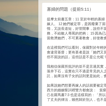
寡婦的問題（提前5:11）
提摩太前書五章：11 至於年輕的寡
嫁人。 12 她們被定罪，是因廢棄了
惰，又說長道短，好管閒事，說些不當
務，不給敵人辱罵的把柄； 15 因為
當救濟她們，不可累著教會，好使教
在這裡我們可以看到，保羅對於年輕
會違背基督；更有甚者是說「她們又
些不當說的話」這些話是不是公允呢
我相信保羅所批評的並不是言過其實
落井下石，這實在只不過是常見的人
託，如果沒有子女的話則更是如此，
如果說她們想要再嫁人的話就要被定
西方的婚姻誓詞裡雙方都會說：
貧窮
己在羅馬書7:3 也是這樣寫的：「
了丈夫的律法，雖然歸於別人，也不