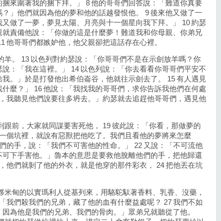
捆來圍著我的捆下拜。」 8 他的哥哥們回答說：「難道你真要
？」他們就因為他的夢和他的話越發恨他。 9 後來他又做了一
又做了一夢，夢見太陽、月亮與十一個星向我下拜。」 10 約瑟
親就責備他說：「你做的這是什麼夢！難道我和你母親、你弟兄
11 他哥哥們都嫉妒他，他父親卻把這話存在心裡。
的羊。 13 以色列對約瑟說：「你哥哥們不是在示劍放羊嗎？你
說：「我在這裡。」 14 以色列說：「你去看看你哥哥們平安不
我。」於是打發他出希伯崙谷，他就往示劍去了。 15 有人遇見
什麼？」 16 他說：「我找我的哥哥們，求你告訴我他們在何處
走了，我聽見他們說要往多坍去。」約瑟就去追趕他哥哥們，遇見他
到跟前，大家就同謀要害死他， 19 彼此說：「你看，那做夢的
丟在一個坑裡，就說有惡獸把他吃了。我們且看他的夢將來怎麼
他們的手，說：「我們不可害他的性命。」 22 又說：「不可流他
不可下手害他。」魯本的意思是要救他脫離他們的手，把他歸還
裡，他們就剝了他的外衣，就是他穿的那件彩衣， 24 把他丟在坑
一夥米甸的以實瑪利人從基列來，用駱駝馱著香料、乳香、沒藥，
：「我們殺我們的兄弟，藏了他的血有什麼益處呢？ 27 我們不如
，因為他是我們的兄弟、我們的骨肉。」眾弟兄就聽從了他。