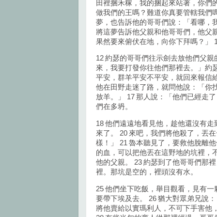
田裡捆禾稼，我的捆起來站著，你們的
做我們的王嗎？難道你真要管轄我們嗎
夢，也告訴他的哥哥們說：「看哪，我
將這夢告訴他父親和他哥哥們，他父
果然要來俯伏在地，向你下拜嗎？」 
12 約瑟的哥哥們往示劍去放他們父親
來，我要打發你往他們那裡去。」約瑟
平安，群羊平安不平安，就回來報信給
他在田野走迷了路，就問他說：「你找
放羊。」 17 那人說：「他們已經
們在多坍。
18 他們遠遠地看見他，趁他還沒有走
來了。 20 來吧，我們將他殺了，
樣！」 21 魯本聽見了，要救他脫離
的血，可以把他丟在這野地的坑裡，
他的父親。 23 約瑟到了他哥哥們那
裡。那坑是空的，裡頭沒有水。
25 他們坐下吃飯，舉目觀看，見有
要帶下埃及去。 26 猶大對眾弟兄說
將他賣給以實瑪利人，不可下手害他