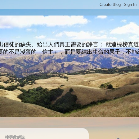
出信徒的缺失、給出人們真正需要的諍言； 就連標榜真
主所要的不是淺薄的「信主」，而是要結出生命的果子，不能
搜尋此網誌