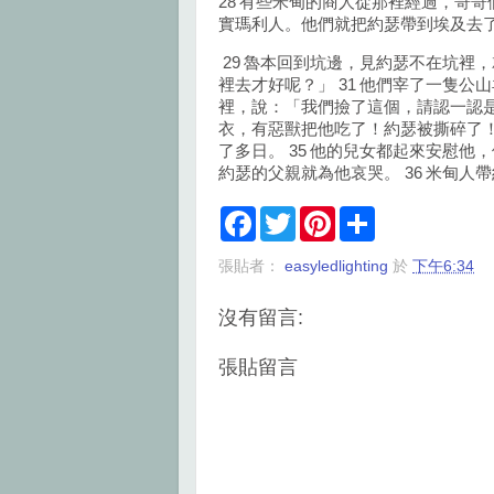
28 有些米甸的商人從那裡經過，哥
實瑪利人。他們就把約瑟帶到埃及去
29 魯本回到坑邊，見約瑟不在坑裡，
裡去才好呢？」 31 他們宰了一隻公
裡，說：「我們撿了這個，請認一認是
衣，有惡獸把他吃了！約瑟被撕碎了！
了多日。 35 他的兒女都起來安慰
約瑟的父親就為他哀哭。 36 米甸
F
T
P
S
a
w
i
h
c
i
n
a
張貼者：
easyledlighting
於
下午6:34
e
t
t
r
b
t
e
e
o
e
r
沒有留言:
o
r
e
k
s
t
張貼留言