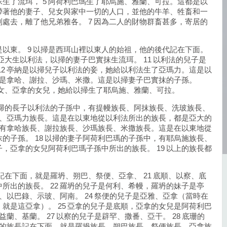
抹生了流珥， 5 阿荷利巴瑪生了耶烏施、雅蘭、可拉。這都是以
掃帶著他的妻子、兒女與家中一切的人口，並他的牛羊、牲畜和一
處去，離了他兄弟雅各。 7 因為二人的財物群畜甚多，寄居的
是以東。 9 以掃是西珥山裡以東人的始祖，他的後代記在下面。
亞大生以利法，以掃的妻子巴實抹生流珥。 11 以利法的兒子是
12 亭納是以掃兒子以利法的妾，她給以利法生了亞瑪力。這是以
兒子是拿哈、謝拉、沙瑪、米撒。這是以掃妻子巴實抹的子孫。
孫女、亞拿的女兒，她給以掃生了耶烏施、雅蘭、可拉。
以掃的長子以利法的子孫中，有提幔族長、阿抹族長、洗玻族長、
族長、亞瑪力族長。這是在以東地從以利法所出的族長，都是亞大的
中，有拿哈族長、謝拉族長、沙瑪族長、米撒族長。這是在以東地從
的子孫。 18 以掃的妻子阿荷利巴瑪的子孫中，有耶烏施族長、
，亞拿的女兒阿荷利巴瑪子孫中所出的族長。 19 以上的族長都
記在下面，就是羅坍、朔巴、祭便、亞拿、 21 底順、以察、底
所出的族長。 22 羅坍的兒子是何利、希幔，羅坍的妹子是亭
轄、以巴錄、示玻、阿南。 24 祭便的兒子是亞雅、亞拿（當時在
就是這亞拿）。 25 亞拿的兒子是底順，亞拿的女兒是阿荷利巴
益蘭、基蘭。 27 以察的兒子是辟罕、撒番、亞干。 28 底珊的
所出的族長記在下面，就是羅坍族長、朔巴族長、祭便族長、亞拿族