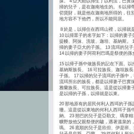
抹。 4 亞大給以掃生了以利法，巴實
掃的兒子，是在迦南地生的。 6 以
切貨財，就是他在迦南地所得的，往別
地方容不下他們，所以不能同居。
8 於是，以掃住在西珥山裡，以掃就
10 以掃眾子的名字如下：以掃的妻子
提幔、阿抹、洗玻、迦坦、基納斯。 
掃的妻子亞大的子孫。 13 流珥的
14 以掃的妻子阿荷利巴瑪是祭便的
15 以掃子孫中做族長的記在下面。
基納斯族長、 16 可拉族長、迦坦
子孫。 17 以掃的兒子流珥的子孫
流珥所出的族長，都是以掃妻子巴實抹
雅蘭族長、可拉族長。這是從以掃妻子
是以掃的子孫，以掃就是以東。
20 那地原有的居民何利人西珥的子孫
珊。這是從以東地的何利人西珥子孫中
納。 23 朔巴的兒子是亞勒文、瑪拿
曠野放他父親祭便的驢，遇著溫泉的，
瑪。 26 底順的兒子是欣但、伊是班、
兒子是烏斯、亞蘭。 29 從何利人