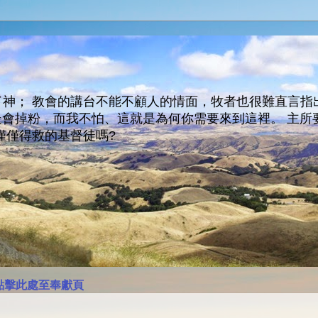
神； 教會的講台不能不顧人的情面，牧者也很難直言指
人會走會掉粉，而我不怕、這就是為何你需要來到這裡。 
僅僅得救的基督徒嗎?
點擊此處至奉獻頁