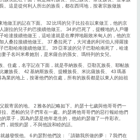
珊族長。這是從何利人所出的族長，都在西珥地，按著宗族做族
東地做王的記在下面。 32 比珥的兒子比拉在以東做王，他的京
拉人謝拉的兒子約巴接續他做王。 34 約巴死了，提幔地的人戶珊
的兒子哈達接續他做王，這哈達就是在摩押地殺敗米甸人的，他的京
利加人桑拉接續他做王。 37 桑拉死了，大河邊的利河伯人掃羅接
兒子巴勒哈南接續他做王。 39 亞革波的兒子巴勒哈南死了，哈達
的妻子名叫米希她別，是米薩合的孫女、瑪特列的女兒。
宗族、住處，名字記在下面，就是亭納族長、亞勒瓦族長、耶帖族
比嫩族長、 42 基納斯族長、提幔族長、米比薩族長、 43 瑪基
得為業的地上，按著他們的住處，所有的族長都是以東人的始祖
是他父親寄居的地。 2 雅各的記略如下。約瑟十七歲與他哥哥們一
辟拉、悉帕的兒子們常在一處。約瑟將他哥哥們的惡行報給他們
愛他的眾子，因為約瑟是他年老生的，他給約瑟做了一件彩衣。
他們，就恨約瑟，不與他說和睦的話。
就越發恨他。 6 約瑟對他們說：「請聽我所做的夢： 7 我們在