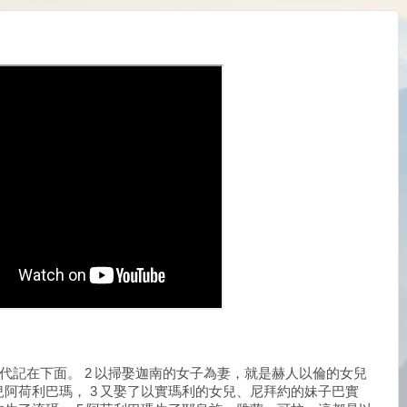
的後代記在下面。 2 以掃娶迦南的女子為妻，就是赫人以倫的女兒
阿荷利巴瑪， 3 又娶了以實瑪利的女兒、尼拜約的妹子巴實