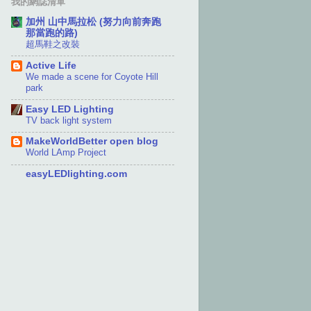
我的網誌清單
加州 山中馬拉松 (努力向前奔跑
那當跑的路)
超馬鞋之改裝
Active Life
We made a scene for Coyote Hill
park
Easy LED Lighting
TV back light system
MakeWorldBetter open blog
World LAmp Project
easyLEDlighting.com