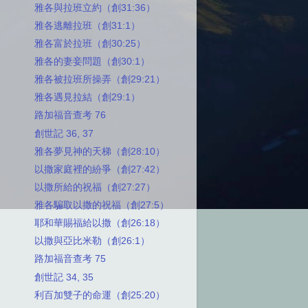
雅各與拉班立約（創31:36）
雅各逃離拉班（創31:1）
雅各富於拉班（創30:25）
雅各的妻妾問題（創30:1）
雅各被拉班所操弄（創29:21）
雅各遇見拉結（創29:1）
路加福音查考 76
創世記 36, 37
雅各夢見神的天梯（創28:10）
以撒家庭裡的紛爭（創27:42）
以撒所給的祝福（創27:27）
雅各騙取以撒的祝福（創27:5）
耶和華賜福給以撒（創26:18）
以撒與亞比米勒（創26:1）
路加福音查考 75
創世記 34, 35
利百加雙子的命運（創25:20）