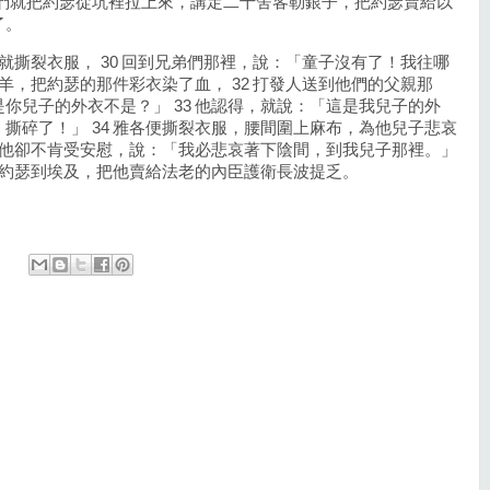
哥們就把約瑟從坑裡拉上來，講定二十舍客勒銀子，把約瑟賣給以
了。
就撕裂衣服， 30 回到兄弟們那裡，說：「童子沒有了！我往哪
山羊，把約瑟的那件彩衣染了血， 32 打發人送到他們的父親那
你兒子的外衣不是？」 33 他認得，就說：「這是我兒子的外
撕碎了！」 34 雅各便撕裂衣服，腰間圍上麻布，為他兒子悲哀
他，他卻不肯受安慰，說：「我必悲哀著下陰間，到我兒子那裡。」
人帶約瑟到埃及，把他賣給法老的內臣護衛長波提乏。