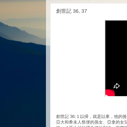
創世記 36, 37
創世記 36: 1 以掃，就是以東，他
亞大和希未人祭便的孫女、亞拿的女兒