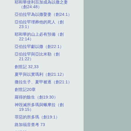
耶和華使利百加成為以撒之妻
（創24:48）
亞伯拉罕為以撒娶妻（創24:1）
亞伯拉罕埋葬他的死人（創
23:1）
耶和華的山上必有預備（創
22:14）
亞伯拉罕獻以撒（創22:1）
亞伯拉罕與亞比米勒（創
21:22）
創世記 32,33
夏甲與以實瑪利（創21:12）
撒拉生子、夏甲被逐（創21:1）
創世記20章
羅得的餘生（創19:30）
神毁滅所多瑪與蛾摩拉（創
19:15）
罪惡的所多瑪（創19:1）
路加福音查考 73