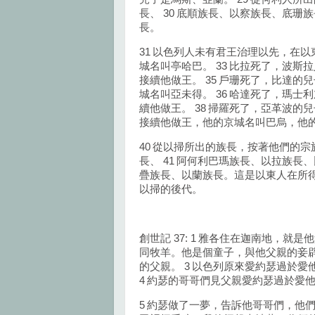
長、 30 底順族長、以察族長、底
長。
31 以色列人未有君王治理以先，在以
城名叫亭哈巴。 33 比拉死了，波斯
接續他做王。 35 戶珊死了，比達
城名叫亞未得。 36 哈達死了，瑪士
續他做王。 38 掃羅死了，亞革波的
接續他做王，他的京城名叫巴烏，他
40 從以掃所出的族長，按著他們的
長、 41 阿何利巴瑪族長、以拉族長、
疊族長、以蘭族長。這是以東人在所
以掃的後代。
創世記 37: 1 雅各住在迦南地，就
同牧羊。他是個童子，與他父親的妾
的父親。 3 以色列原來愛約瑟過於
4 約瑟的哥哥們見父親愛約瑟過於愛
5 約瑟做了一夢，告訴他哥哥們，他們