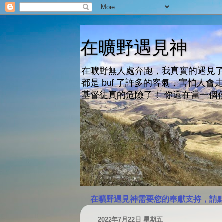
在曠野遇見神
在曠野無人處奔跑，我真實的遇見了
都是 buf 了許多的客氣，害怕
基督徒真的危險了！ 你還在當一個
在曠野遇見神需要您的奉獻支持，請
2022年7月22日 星期五