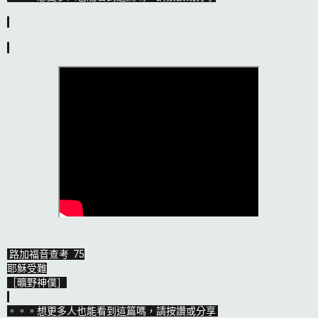
路加福音查考  75

耶穌受難

［曠野神僕］

。。。想更多人也能看到這篇嗎，請按讚或分享