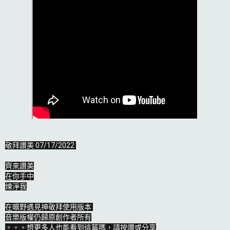
敬拜讚美 07/17/2022 

齊來讚美

在你手中

煉淨我

在曠野遇見神敬拜使用版本 

音樂版權仍歸原創作者所有

。。。想更多人也能看到這篇嗎，請按讚或分享