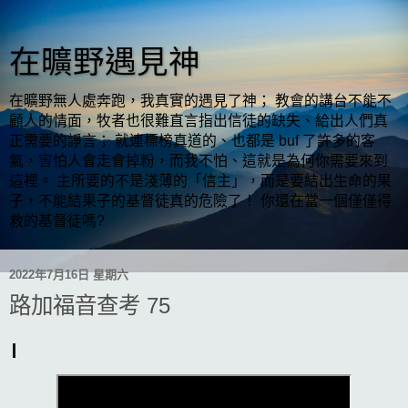
在曠野遇見神
在曠野無人處奔跑，我真實的遇見了神； 教會的講台不能不
顧人的情面，牧者也很難直言指出信徒的缺失、給出人們真
正需要的諍言； 就連標榜真道的、也都是 buf 了許多的客
氣，害怕人會走會掉粉，而我不怕、這就是為何你需要來到
這裡。 主所要的不是淺薄的「信主」，而是要結出生命的果
子，不能結果子的基督徒真的危險了！ 你還在當一個僅僅得
救的基督徒嗎?
2022年7月16日 星期六
路加福音查考 75