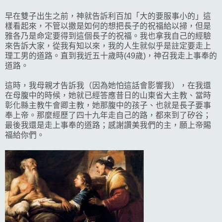
早在雙子出生之前，神就告訴利百加「大的要服事小的」這
樣看起來，不管以撒是如何的想把長子的祝福給以掃，但是
雅各乃是命定要得到這個長子的祝福。我也拿我自己的經驗
來告訴大家，從我有知以來，我的人生就似乎是註定要走上
理工男的道路。直到我近五十歲時(49歲)，神召我走上事奉的
道路。
這時，我母親才告訴我（因為她怕這話會影響我），在我還
在母腹中的時候，她就已經答應昔日的山東省大主教、當時
彰化縣主教牛會卿主教，她那腹中的孩子、也就是長子要事
奉上帝。那麼經歷了四十九年走自己的路，都來到了矽谷；
最後我還是走上事奉的道路；感謝讚美我們的主，願上帝賜
福給你們。