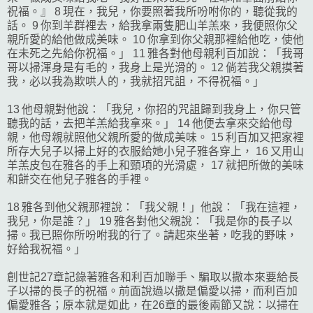
祝福。』 8 現在，我兒，你要照著我所吩咐你的，聽從我的
話。 9 你到羊群裡去，給我拿兩隻肥山羊羔來，我便照你父
親所愛的給他做成美味。 10 你拿到你父親那裡給他吃，使他
在未死之先給你祝福。」 11 雅各對他母親利百加說：「我哥
哥以掃渾身是有毛的，我身上是光滑的。 12 倘若我父親摸著
我，必以我為欺哄人的，我就招咒詛，不得祝福。」
13 他母親對他說：「我兒，你招的咒詛歸到我身上，你只管
聽我的話，去把羊羔給我拿來。」 14 他便去拿來交給他母
親，他母親就照他父親所愛的做成美味。 15 利百加又把家裡
所存大兒子以掃上好的衣服給她小兒子雅各穿上， 16 又用山
羊羔皮包在雅各的手上和頸項的光滑處， 17 就把所做的美味
和餅交在他兒子雅各的手裡。
18 雅各到他父親那裡說：「我父親！」他說：「我在這裡，
我兒，你是誰？」 19 雅各對他父親說：「我是你的長子以
掃。我已照你所吩咐我的行了。請起來坐著，吃我的野味，
好給我祝福。」
創世記27章記錄著雅各和利百加聯手、騙取以撒本來要給長
子以掃的長子的祝福。前面說過以撒是偏愛以掃，而利百加
偏愛雅各；原本就是如此，在26章的最後兩節又說：以掃在