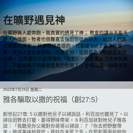
在曠野遇見神
在曠野無人處奔跑，我真實的遇見了神； 教會的講台不能不
顧人的情面，牧者也很難直言指出信徒的缺失、給出人們真
正需要的諍言； 就連標榜真道的、也都是 buf 了許多的客
氣，害怕人會走會掉粉，而我不怕、這就是為何你需要來到
這裡。 主所要的不是淺薄的「信主」，而是要結出生命的果
子，不能結果子的基督徒真的危險了！ 你還在當一個僅僅得
救的基督徒嗎?
2022年7月19日 星期二
雅各騙取以撒的祝福（創27:5）
創世記27章: 5 以撒對他兒子以掃說話，利百加也聽見了。以
掃往田野去打獵，要得野味帶來。 6 利百加就對她兒子雅各
說：「我聽見你父親對你哥哥以掃說： 7 『你去把野獸帶
來，做成美味給我吃，我好在未死之先，在耶和華面前給你