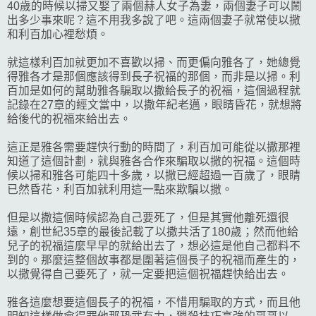
40歲的時候以掃又娶了兩個赫人女子為妻，兩個妻子可以鬧
出多少事來呢？這不用我多說了吧。這兩個妻子就常使以撒
和利百加心裡愁煩。
就這樣利百加就更加不喜歡以掃、而更偏向雅各了，她總覺
得雅各才是那個應該得到長子祝福的那個，而非是以掃。利
百加是如何的幫助雅各騙取以撒給長子的祝福，這個過程就
記錄在27章的經文當中，以撒年紀老邁，眼睛昏花，就想將
給後代的祝福來給出去。
這正是雅各需要趕快行動的時間了，利百加可能從以撒那裡
知道了這個計劃，就與雅各合作來騙取以撒的祝福。這個時
候以掃和雅各可能四十多歲，以撒已經超過一百歲了，眼睛
已然昏花，利百加就利用這一點來欺騙以撒。
但是以撒這個時候認為自己要死了，但是其實他離死還很
遠，創世紀35章的最後記載了以撒共活了180歲；然而他給
兒子的祝福這麼早早的就給出去了，想必這是他自己都料不
到的。那麼這整個故事都是圍著這個長子的祝福而產生的，
以撒覺得自己要死了，就一定要把這個祝福趕快給出去。
雅各這麼想要這個長子的祝福，不惜用騙取的方式，而且他