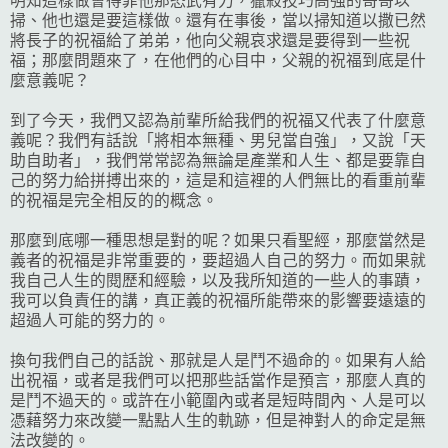
明知這樣做會得罪他那恐武有力，獵殺技巧高強的哥哥以
掃、他也還是要這樣做。還有在事後，當以掃知道以撒已然
將長子的祝福給了弟弟，他向父親哀求還是要得到一些祝
福；那麼問題來了，在他們的心目中，父親的祝福到底是什
麼意義呢？
到了今天，我們又認為前輩所給我們的祝福又代表了什麼意
義呢？我們有話說「將相本無種、男兒當自強」，又說「天
助自助者」，我們常常認為無論是產業和人生、都是要靠自
己的努力給拼搏出來的，這是和這裡的人們無比的看重前輩
的祝福是完全相反的的概念。
那麼到底哪一種思想是對的呢？如果只看聖經，那麼當然是
義者的祝福是非常重要的，要超過人自己的努力。而如果就
我自己人生的閱歷和經驗，以及我所知道的一些人的事蹟，
我可以負責任的講，真正義的祝福所能帶來的影響要遠遠的
超過人可能的努力的。
換句我們自己的話說、那就是人是鬥不過命的。如果有人給
出祝福，或者是我們可以把那些話當作是預言，那麼人真的
是鬥不過天的。或許在小範圍內或者是短時間內、人是可以
憑藉努力來改變一點點人生的軌跡，但是神對人的命定是無
法改變的。