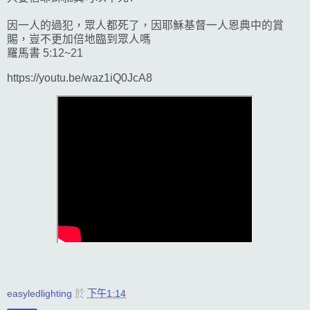
因一人的過犯，眾人都死了，因耶穌基督一人恩典中的賞
賜，豈不更加倍地臨到眾人嗎
羅馬書 5:12~21
https://youtu.be/waz1iQ0JcA8
easyledlighting
於
下午1:14