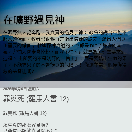
在曠野遇見神
在曠野無人處奔跑，我真實的遇見了神； 教會的講台不能不
顧人的情面，牧者也很難直言指出信徒的缺失、給出人們真
正需要的諍言； 就連標榜真道的、也都是 buf 了許多的客
氣，害怕人會走會掉粉，而我不怕、這就是為何你需要來到
這裡。 主所要的不是淺薄的「信主」，而是要結出生命的果
子，不能結果子的基督徒真的危險了！ 你還在當一個僅僅得
救的基督徒嗎?
2026年6月6日 星期六
罪與死 (羅馬人書 12)
罪與死 (羅馬人書 12)
永生真的那麼容易嗎?
只要信耶穌就真可以不死?